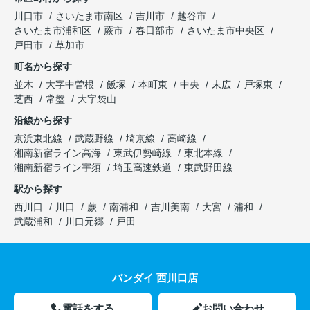
川口市
さいたま市南区
吉川市
越谷市
さいたま市浦和区
蕨市
春日部市
さいたま市中央区
戸田市
草加市
町名から探す
並木
大字中曽根
飯塚
本町東
中央
末広
戸塚東
芝西
常盤
大字袋山
沿線から探す
京浜東北線
武蔵野線
埼京線
高崎線
湘南新宿ライン高海
東武伊勢崎線
東北本線
湘南新宿ライン宇須
埼玉高速鉄道
東武野田線
駅から探す
西川口
川口
蕨
南浦和
吉川美南
大宮
浦和
武蔵浦和
川口元郷
戸田
バンダイ 西川口店
電話をする
お問い合わせ