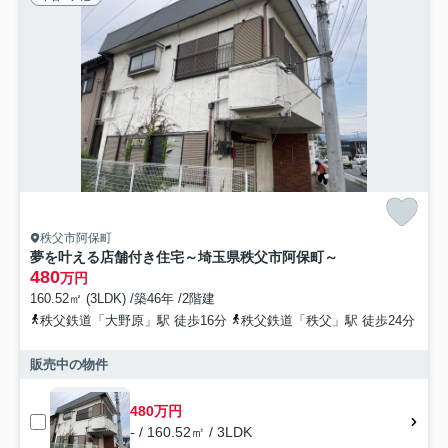
秩父市阿保町
夢を叶える店舗付き住宅～埼玉県秩父市阿保町～
480
万円
160.52㎡ (3LDK) /築46年 /2階建
秩父鉄道「大野原」駅 徒歩16分
秩父鉄道「秩父」駅 徒歩24分
販売中の物件
480万円
- / 160.52㎡ / 3LDK