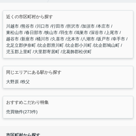
近くの市区町村から探す
川越市
熊谷市
川口市
行田市
所沢市
加須市
本庄市
東松山市
春日部市
狭山市
羽生市
鴻巣市
深谷市
上尾市
越谷市
新座市
桶川市
久喜市
北本市
八潮市
坂戸市
幸手市
北足立郡伊奈町
比企郡滑川町
比企郡小川町
比企郡鳩山町
児玉郡上里町
大里郡寄居町
北葛飾郡松伏町
同じエリアにある駅から探す
大野原
秩父
おすすめこだわり特集
売買物件(273件)
市区町村から探す