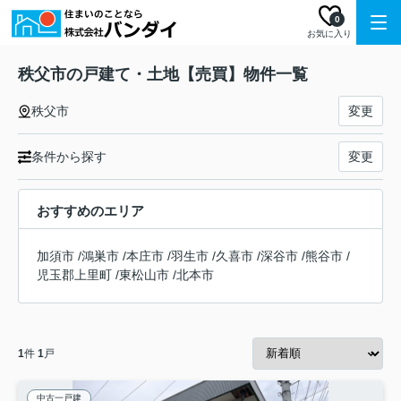
0
お気に入り
秩父市の戸建て・土地【売買】物件一覧
秩父市
変更
条件から探す
変更
おすすめのエリア
加須市
/
鴻巣市
/
本庄市
/
羽生市
/
久喜市
/
深谷市
/
熊谷市
/
児玉郡上里町
/
東松山市
/
北本市
1
件
1
戸
中古一戸建