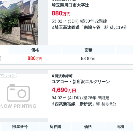
埼玉県川口市大字辻
880
万円
53.82㎡ (3DK) /築39年 /2階建
埼玉高速鉄道
「
南鳩ヶ谷
」駅 徒歩19分
価格
面積
880
53.82㎡
万円
マンション
所沢市
緑町
ユアコート新所沢エルグリーン
4,690
万円
94.02㎡ (4LDK) /築26年 /8階建
西武新宿線
「
新所沢
」駅 徒歩8分
部屋番号
所在階
価格
面積