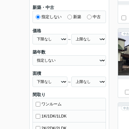
新築・中古
指定しない
新築
中古
価格
中古
～
築年数
面積
～
間取り
ワンルーム
中古
1K/1DK/1LDK
2K/2DK/2LDK