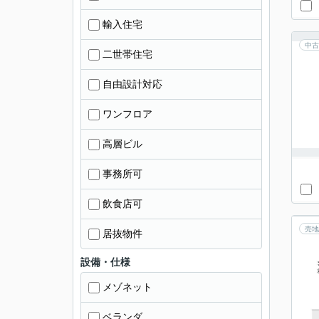
輸入住宅
中古
二世帯住宅
自由設計対応
ワンフロア
高層ビル
事務所可
飲食店可
売地
居抜物件
設備・仕様
メゾネット
ベランダ