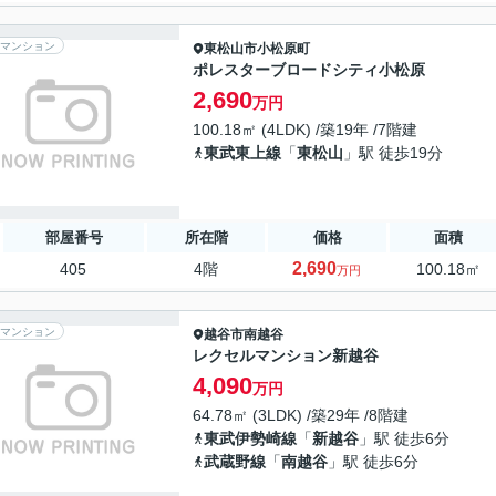
マンション
東松山市
小松原町
ポレスターブロードシティ小松原
2,690
万円
100.18㎡ (4LDK) /築19年 /7階建
東武東上線
「
東松山
」駅 徒歩19分
部屋番号
所在階
価格
面積
2,690
405
4階
100.18㎡
万円
マンション
越谷市
南越谷
レクセルマンション新越谷
4,090
万円
64.78㎡ (3LDK) /築29年 /8階建
東武伊勢崎線
「
新越谷
」駅 徒歩6分
武蔵野線
「
南越谷
」駅 徒歩6分