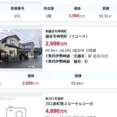
部屋番号
所在階
価格
面積
3,990
101
1階
91.51㎡
万円
一戸建
越谷市
神明町
越谷市神明町（リユース）
2,699
万円
83.84㎡ (4LDK) /築30年 /2階建
東武伊勢崎線
「
北越谷
」駅 徒歩15分
東武伊勢崎線
「
越谷
」駅
価格
面積
2,699
83.84㎡
万円
マンション
川口市
原町
川口原町第２ローヤルコーポ
4,690
万円