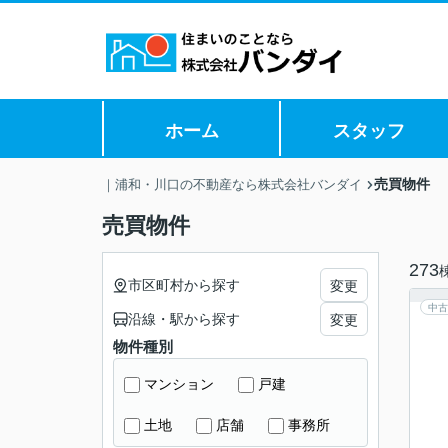
ホーム
スタッフ
売買物件
｜浦和・川口の不動産なら株式会社バンダイ
売買物件
273
市区町村から探す
変更
中古
沿線・駅から探す
変更
物件種別
マンション
戸建
土地
店舗
事務所