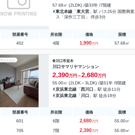
57.68㎡ (2LDK) /築33年 /7階建
東北本線
「
東大宮
」駅 バス25分 国際興
ス「深作三丁目」 停歩3分
部屋番号
所在階
価格
面積
1,990
402
4階
57.68㎡
万円
マンション
川口市
並木
川口サマリヤマンション
2,390
2,680
万円～
万円
55.00㎡ (2LDK～3LDK) /築51年 /9階建
京浜東北線
「
西川口
」駅 徒歩11分
京浜東北線
「
川口
」駅 徒歩18分
部屋番号
所在階
価格
面積
2,680
601
6階
55.00㎡
万円
2,390
705
7階
55.00㎡
万円