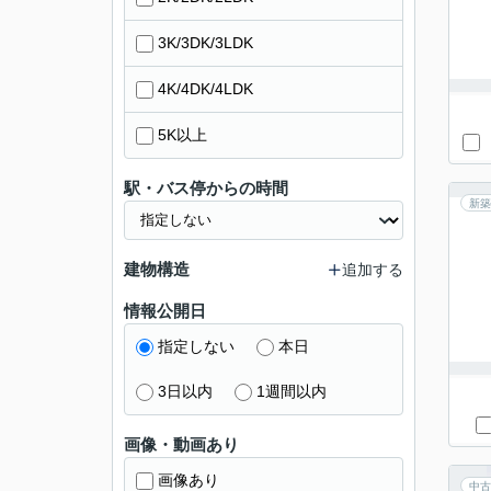
3K/3DK/3LDK
4K/4DK/4LDK
5K以上
駅・バス停からの時間
新築
建物構造
追加する
情報公開日
指定しない
本日
3日以内
1週間以内
画像・動画あり
画像あり
中古