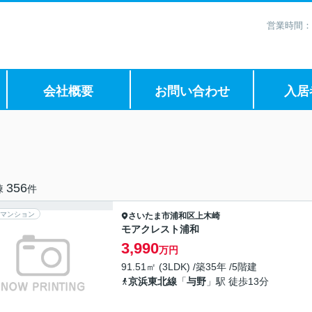
営業時間：
会社概要
お問い合わせ
入居
356
棟
件
マンション
さいたま市浦和区
上木崎
モアクレスト浦和
3,990
万円
91.51㎡ (3LDK) /築35年 /5階建
京浜東北線
「
与野
」駅 徒歩13分