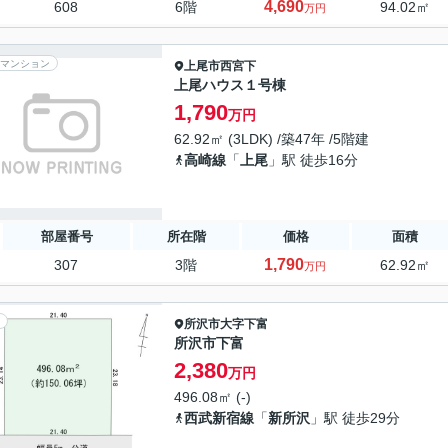
4,690
608
6階
94.02㎡
万円
マンション
上尾市
西宮下
上尾ハウス１号棟
1,790
万円
62.92㎡ (3LDK) /築47年 /5階建
高崎線
「
上尾
」駅 徒歩16分
部屋番号
所在階
価格
面積
1,790
307
3階
62.92㎡
万円
所沢市
大字下富
所沢市下富
2,380
万円
496.08㎡ (-)
西武新宿線
「
新所沢
」駅 徒歩29分