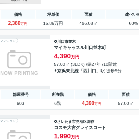
価格
坪単価
面積
建ぺい
2,380
15.86万円
496.08㎡
60%
万円
マンション
川口市
並木
マイキャッスル川口並木町
4,390
万円
57.00㎡ (3LDK) /築27年 /10階建
京浜東北線
「
西川口
」駅 徒歩5分
部屋番号
所在階
価格
面積
4,390
603
6階
57.00㎡
万円
マンション
さいたま市見沼区
深作
コスモ大宮グレイスコート
1,990
万円