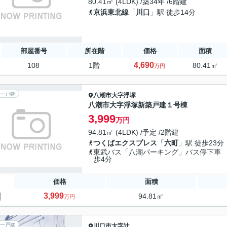
80.41㎡ (4LDK) /築34年 /6階建
京浜東北線
「
川口
」駅 徒歩14分
部屋番号
所在階
価格
面積
4,690
108
1階
80.41㎡
万円
一戸建
八潮市
大字浮塚
八潮市大字浮塚新築戸建１号棟
3,999
万円
94.81㎡ (4LDK) /予定 /2階建
つくばエクスプレス
「
六町
」駅 徒歩23分
東武バス「八潮パーキング」バス停下車
歩4分
価格
面積
3,999
94.81㎡
万円
一戸建
川口市
大字辻