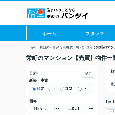
ホーム
スタッフ
栄町のマン
｜浦和・川口の不動産なら株式会社バンダイ
栄町のマンション【売買】物件一
お
栄町
変更
新築・中古
膝
指定しない
新築
中古
価格
1
1
棟
～
中古