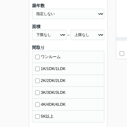
築年数
面積
～
間取り
ワンルーム
1K/1DK/1LDK
2K/2DK/2LDK
3K/3DK/3LDK
4K/4DK/4LDK
5K以上