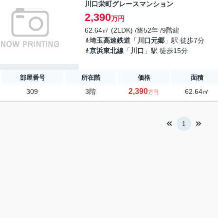
川口栄町グレースマンション
2,390
万円
62.64㎡ (2LDK) /築52年 /9階建
埼玉高速鉄道
「
川口元郷
」駅 徒歩7分
京浜東北線
「
川口
」駅 徒歩15分
部屋番号
所在階
価格
面積
2,390
309
3階
62.64㎡
万円
1