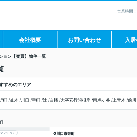
営業時間：
会社概要
お問い合わせ
入居
ション【売買】物件一覧
覧
すすめのエリア
折町
/
並木
/
川口
/
幸町
/
辻
/
白幡
/
大字安行領根岸
/
南鳩ヶ谷
/
上青木
/
前川
件
マンション
川口市
栄町