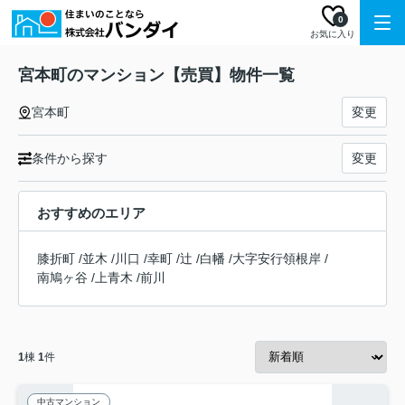
0
お気に入り
宮本町のマンション【売買】物件一覧
宮本町
変更
条件から探す
変更
おすすめのエリア
膝折町
/
並木
/
川口
/
幸町
/
辻
/
白幡
/
大字安行領根岸
/
南鳩ヶ谷
/
上青木
/
前川
1
棟
1
件
中古マンション