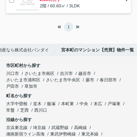
2階 / 60.60㎡ / 3LDK
1
動産なら株式会社バンダイ
宮本町のマンション【売買】物件一覧
市区町村から探す
川口市
さいたま市南区
吉川市
越谷市
さいたま市浦和区
さいたま市中央区
蕨市
春日部市
戸田市
草加市
町名から探す
大字中曽根
並木
飯塚
本町東
中央
末広
戸塚東
常盤
芝西
西川口
沿線から探す
京浜東北線
埼京線
武蔵野線
高崎線
湘南新宿ライン高海
東武伊勢崎線
東北本線