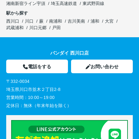
湘南新宿ライン宇須
埼玉高速鉄道
東武野田線
駅から探す
西川口
川口
蕨
南浦和
吉川美南
浦和
大宮
武蔵浦和
川口元郷
戸田
バンダイ 西川口店
電話をする
お問い合わせ
〒332-0034
埼玉県川口市並木２丁目2-8
営業時間：
10:00～19:00
定休日：
無休（年末年始を除く）