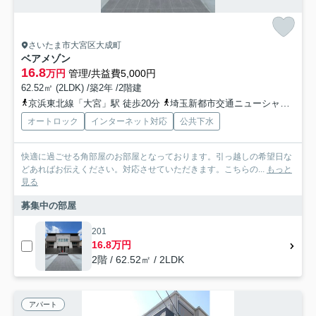
さいたま市大宮区大成町
ベアメゾン
16.8
万円
管理/共益費5,000円
62.52㎡ (2LDK) /築2年 /2階建
京浜東北線「大宮」駅 徒歩20分
埼玉新都市交通ニューシャトル「鉄道博物館（大成）」駅 徒歩20分
オートロック
インターネット対応
公共下水
快適に過ごせる角部屋のお部屋となっております。引っ越しの希望日な
どあればお伝えください。対応させていただきます。こちらの...
もっと
見る
募集中の部屋
201
16.8万円
2階 / 62.52㎡ / 2LDK
アパート