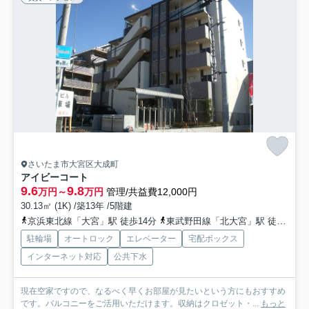
さいたま市大宮区大成町
アイビーコート
9.6
9.8
万円～
万円
管理/共益費12,000円
30.13㎡ (1K) /築13年 /5階建
京浜東北線「大宮」駅 徒歩14分
東武野田線「北大宮」駅 徒歩26分
駐輪場
オートロック
エレベーター
宅配ボックス
インターネット対応
公共下水
現在空家ですので、なるべく早くお部屋が見たいという方にもおすすめ
です。バルコニーをご活用いただけます。収納はクロゼット・...
もっと