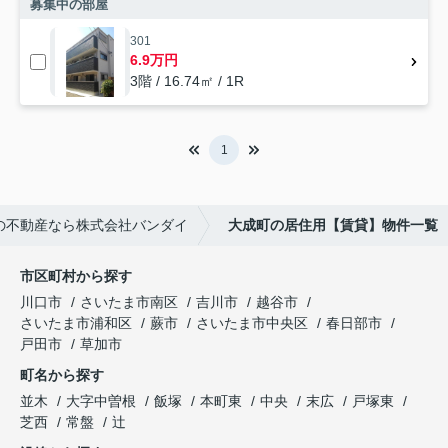
募集中の部屋
301
6.9万円
3階 / 16.74㎡ / 1R
1
の不動産なら株式会社バンダイ
大成町の居住用【賃貸】物件一覧
市区町村から探す
川口市
さいたま市南区
吉川市
越谷市
さいたま市浦和区
蕨市
さいたま市中央区
春日部市
戸田市
草加市
町名から探す
並木
大字中曽根
飯塚
本町東
中央
末広
戸塚東
芝西
常盤
辻