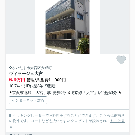
さいたま市大宮区大成町
ヴィラージュ大宮
6.9
万円
管理/共益費11,000円
16.74㎡ (1R) /築8年 /3階建
京浜東北線「大宮」駅 徒歩9分
埼京線「大宮」駅 徒歩9分
湘南新
インターネット対応
IHクッキングヒーターでお料理をすることができます。こちらは南向き
の物件です。コートなども扱いやすいクロゼットが設置され...
もっと見
る