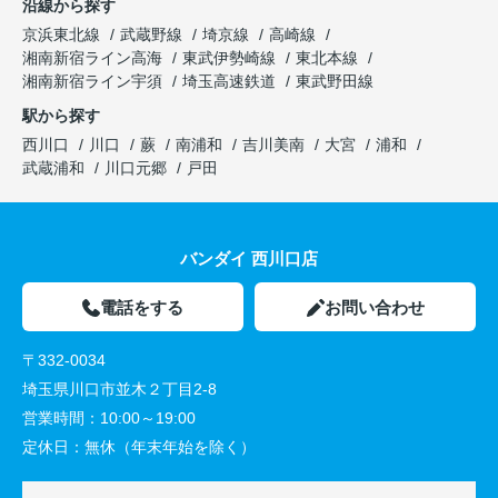
沿線から探す
京浜東北線
武蔵野線
埼京線
高崎線
湘南新宿ライン高海
東武伊勢崎線
東北本線
湘南新宿ライン宇須
埼玉高速鉄道
東武野田線
駅から探す
西川口
川口
蕨
南浦和
吉川美南
大宮
浦和
武蔵浦和
川口元郷
戸田
バンダイ 西川口店
電話をする
お問い合わせ
〒332-0034
埼玉県川口市並木２丁目2-8
営業時間：
10:00～19:00
定休日：
無休（年末年始を除く）