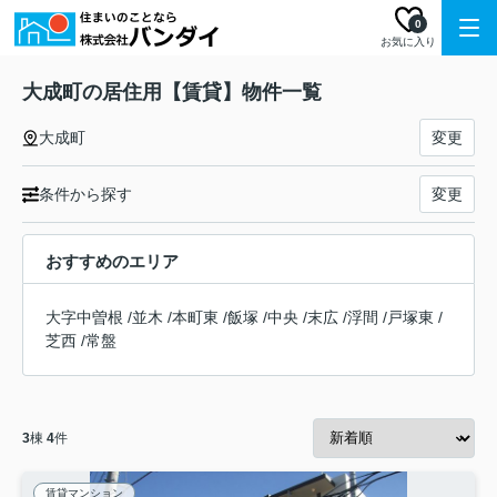
0
お気に入り
大成町の居住用【賃貸】物件一覧
大成町
変更
条件から探す
変更
おすすめのエリア
大字中曽根
/
並木
/
本町東
/
飯塚
/
中央
/
末広
/
浮間
/
戸塚東
/
芝西
/
常盤
3
棟
4
件
賃貸マンション