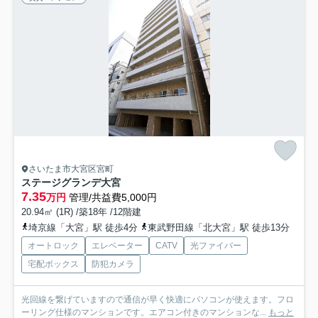
さいたま市大宮区宮町
ステージグランデ大宮
7.35
万円
管理/共益費5,000円
20.94㎡ (1R) /築18年 /12階建
埼京線「大宮」駅 徒歩4分
東武野田線「北大宮」駅 徒歩13分
オートロック
エレベーター
CATV
光ファイバー
宅配ボックス
防犯カメラ
光回線を繋げていますので通信が早く快適にパソコンが使えます。フロ
ーリング仕様のマンションです。エアコン付きのマンションな...
もっと