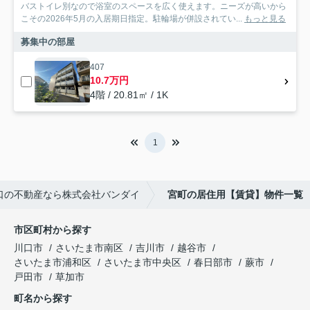
バストイレ別なので浴室のスペースを広く使えます。ニーズが高いから
こその2026年5月の入居期日指定。駐輪場が併設されてい...
もっと見る
募集中の部屋
407
10.7万円
4階 / 20.81㎡ / 1K
1
口の不動産なら株式会社バンダイ
宮町の居住用【賃貸】物件一覧
市区町村から探す
川口市
さいたま市南区
吉川市
越谷市
さいたま市浦和区
さいたま市中央区
春日部市
蕨市
戸田市
草加市
町名から探す