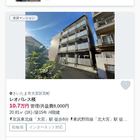
賃貸マンション
さいたま市大宮区宮町
レオパレス桜
10.7
万円
管理/共益費8,000円
20.81㎡ (1K) /築15年 /4階建
京浜東北線「大宮」駅 徒歩8分
東武野田線「北大宮」駅 徒歩12分
駐輪場
インターネット対応