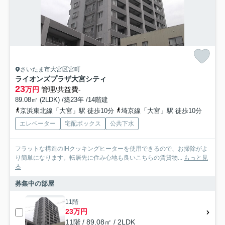
さいたま市大宮区宮町
ライオンズプラザ大宮シティ
23
万円
管理/共益費-
89.08㎡ (2LDK) /築23年 /14階建
京浜東北線「大宮」駅 徒歩10分
埼京線「大宮」駅 徒歩10分
エレベーター
宅配ボックス
公共下水
フラットな構造のIHクッキングヒーターを使用できるので、お掃除がよ
り簡単になります。転居先に住み心地も良いこちらの賃貸物...
もっと見
る
募集中の部屋
11階
23万円
11階 / 89.08㎡ / 2LDK