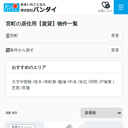
0
お気に入り
宮町の居住用【賃貸】物件一覧
宮町
変更
条件から探す
変更
おすすめのエリア
大字中曽根
/
並木
/
本町東
/
飯塚
/
中央
/
末広
/
浮間
/
戸塚東
/
芝西
/
常盤
4
棟
4
件
賃貸マンション