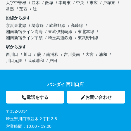
大字中曽根
並木
飯塚
本町東
中央
末広
戸塚東
常盤
芝西
辻
沿線から探す
京浜東北線
埼京線
武蔵野線
高崎線
湘南新宿ライン高海
東武伊勢崎線
東北本線
湘南新宿ライン宇須
埼玉高速鉄道
東武野田線
駅から探す
西川口
川口
蕨
南浦和
吉川美南
大宮
浦和
川口元郷
武蔵浦和
戸田
バンダイ 西川口店
電話をする
お問い合わせ
〒332-0034
埼玉県川口市並木２丁目2-8
営業時間：
10:00～19:00