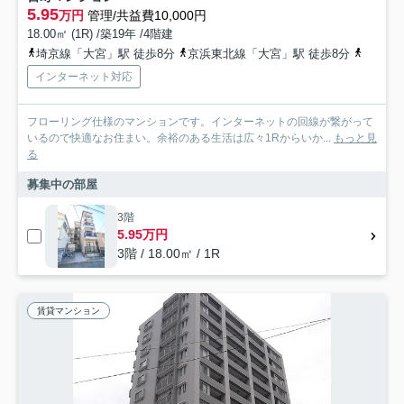
5.95
万円
管理/共益費10,000円
18.00㎡ (1R) /築19年 /4階建
埼京線「大宮」駅 徒歩8分
京浜東北線「大宮」駅 徒歩8分
高崎線
インターネット対応
フローリング仕様のマンションです。インターネットの回線が繋がって
いるので快適なお住まい。余裕のある生活は広々1Rからいか...
もっと見
る
募集中の部屋
3階
5.95万円
3階 / 18.00㎡ / 1R
賃貸マンション