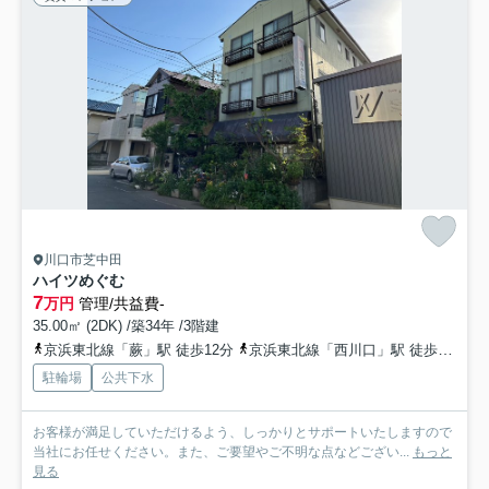
川口市芝中田
ハイツめぐむ
7
万円
管理/共益費-
35.00㎡ (2DK) /築34年 /3階建
京浜東北線「蕨」駅 徒歩12分
京浜東北線「西川口」駅 徒歩25分
駐輪場
公共下水
お客様が満足していただけるよう、しっかりとサポートいたしますので
当社にお任せください。また、ご要望やご不明な点などござい...
もっと
見る