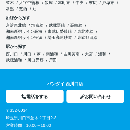
並木
大字中曽根
飯塚
本町東
中央
末広
戸塚東
常盤
芝西
辻
沿線から探す
京浜東北線
埼京線
武蔵野線
高崎線
湘南新宿ライン高海
東武伊勢崎線
東北本線
湘南新宿ライン宇須
埼玉高速鉄道
東武野田線
駅から探す
西川口
川口
蕨
南浦和
吉川美南
大宮
浦和
武蔵浦和
川口元郷
戸田
バンダイ 西川口店
電話をする
お問い合わせ
〒332-0034
埼玉県川口市並木２丁目2-8
営業時間：
10:00～19:00