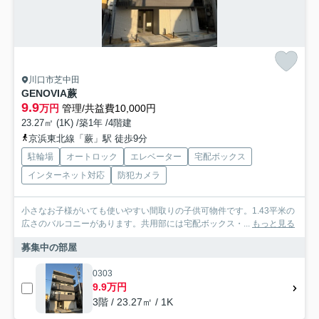
川口市芝中田
GENOVIA蕨
9.9
万円
管理/共益費10,000円
23.27㎡ (1K) /築1年 /4階建
京浜東北線「蕨」駅 徒歩9分
駐輪場
オートロック
エレベーター
宅配ボックス
インターネット対応
防犯カメラ
小さなお子様がいても使いやすい間取りの子供可物件です。1.43平米の
広さのバルコニーがあります。共用部には宅配ボックス・...
もっと見る
募集中の部屋
0303
9.9万円
3階 / 23.27㎡ / 1K