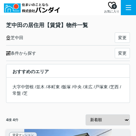
0
お気に入り
芝中田の居住用【賃貸】物件一覧
芝中田
変更
条件から探す
変更
おすすめのエリア
大字中曽根
/
並木
/
本町東
/
飯塚
/
中央
/
末広
/
戸塚東
/
芝西
/
常盤
/
芝
4
棟
4
件
賃貸マンション