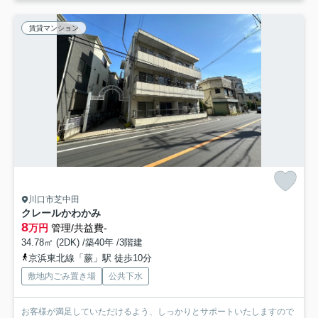
賃貸マンション
川口市芝中田
クレールかわかみ
8
万円
管理/共益費-
34.78㎡ (2DK) /築40年 /3階建
京浜東北線「蕨」駅 徒歩10分
敷地内ごみ置き場
公共下水
お客様が満足していただけるよう、しっかりとサポートいたしますので