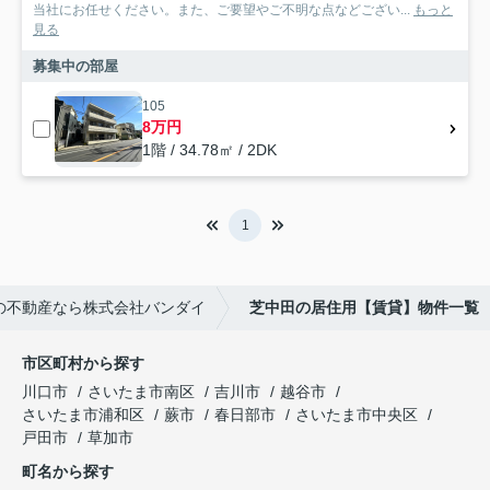
当社にお任せください。また、ご要望やご不明な点などござい...
もっと
見る
募集中の部屋
105
8万円
1階 / 34.78㎡ / 2DK
1
の不動産なら株式会社バンダイ
芝中田の居住用【賃貸】物件一覧
市区町村から探す
川口市
さいたま市南区
吉川市
越谷市
さいたま市浦和区
蕨市
春日部市
さいたま市中央区
戸田市
草加市
町名から探す