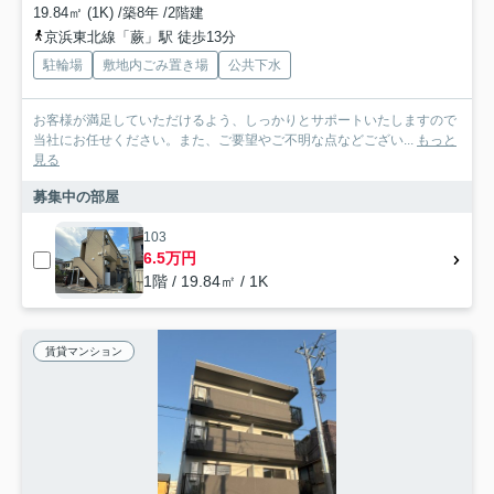
19.84㎡ (1K) /築8年 /2階建
京浜東北線「蕨」駅 徒歩13分
駐輪場
敷地内ごみ置き場
公共下水
お客様が満足していただけるよう、しっかりとサポートいたしますので
当社にお任せください。また、ご要望やご不明な点などござい...
もっと
見る
募集中の部屋
103
6.5万円
1階 / 19.84㎡ / 1K
賃貸マンション