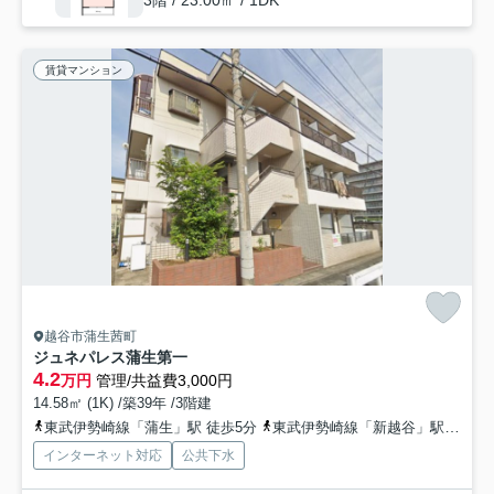
3階 / 23.00㎡ / 1DK
賃貸マンション
越谷市蒲生茜町
ジュネパレス蒲生第一
4.2
万円
管理/共益費3,000円
14.58㎡ (1K) /築39年 /3階建
東武伊勢崎線「蒲生」駅 徒歩5分
東武伊勢崎線「新越谷」駅 徒歩11分
インターネット対応
公共下水