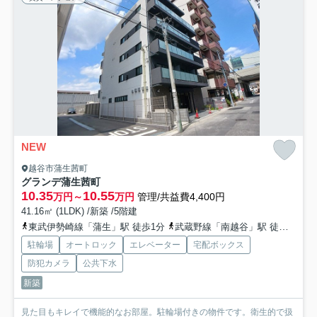
NEW
越谷市蒲生茜町
グランデ蒲生茜町
10.35
10.55
万円～
万円
管理/共益費4,400円
41.16㎡ (1LDK) /新築 /5階建
東武伊勢崎線「蒲生」駅 徒歩1分
武蔵野線「南越谷」駅 徒歩12分
駐輪場
オートロック
エレベーター
宅配ボックス
防犯カメラ
公共下水
新築
見た目もキレイで機能的なお部屋。駐輪場付きの物件です。衛生的で扱