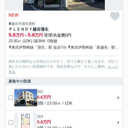
NEW
越谷市蒲生茜町
ＰＬＥＮＤＹ越谷蒲生
5.6
5.8
万円～
万円
管理/共益費0円
23.00㎡ (1DK) /築38年 /3階建
東武伊勢崎線「蒲生」駅 徒歩7分
東武伊勢崎線「新越谷」駅 徒歩13分
南向きの物件なら日光が入りやすく、冬でも暖かく過ごせます。ぜひご
覧いただきたい賃貸物件です。現在空家なので、すぐにご案内...
もっと
見る
募集中の部屋
302
5.6万円
3階 / 23.00㎡ / 1DK
304
5.8万円