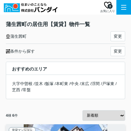
0
お気に入り
蒲生茜町の居住用【賃貸】物件一覧
蒲生茜町
変更
条件から探す
変更
おすすめのエリア
大字中曽根
/
並木
/
飯塚
/
本町東
/
中央
/
末広
/
浮間
/
戸塚東
/
芝西
/
常盤
4
棟
6
件
賃貸マンション