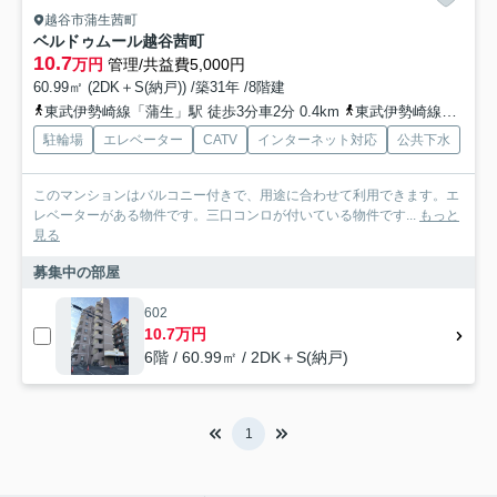
越谷市蒲生茜町
ベルドゥムール越谷茜町
10.7
万円
管理/共益費5,000円
60.99㎡ (2DK＋S(納戸)) /築31年 /8階建
東武伊勢崎線「蒲生」駅 徒歩3分車2分 0.4km
東武伊勢崎線「新越谷」駅 徒歩13分車5分 1.1km
駐輪場
エレベーター
CATV
インターネット対応
公共下水
このマンションはバルコニー付きで、用途に合わせて利用できます。エ
レベーターがある物件です。三口コンロが付いている物件です...
もっと
見る
募集中の部屋
602
10.7万円
6階 / 60.99㎡ / 2DK＋S(納戸)
1