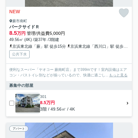
NEW
蕨市南町
パークサイドＲ
8.5
万円
管理/共益費5,000円
49.56㎡ (4K) /築37年 /3階建
京浜東北線「蕨」駅 徒歩15分
京浜東北線「西川口」駅 徒歩16分
公共下水
便利なスーパー「ヤオコー 蕨南町店」まで399mです！室内設備はエア
コン・バストイレ別などが揃っているので、快適に過ごし...
もっと見る
募集中の部屋
301
8.5万円
3階 / 49.56㎡ / 4K
アパート