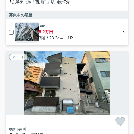
京浜東北線「西川口」駅 徒歩7分
募集中の部屋
306
5.2万円
3階 / 23.34㎡ / 1R
アパート
蕨市南町