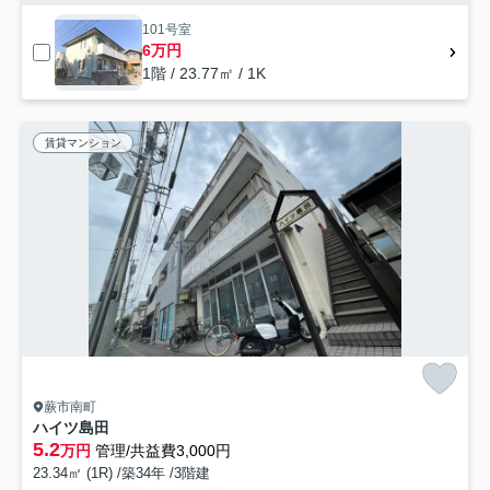
101号室
6万円
1階 / 23.77㎡ / 1K
賃貸マンション
蕨市南町
ハイツ島田
5.2
万円
管理/共益費3,000円
23.34㎡ (1R) /築34年 /3階建