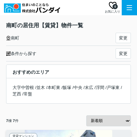
0
お気に入り
南町の居住用【賃貸】物件一覧
南町
変更
条件から探す
変更
おすすめのエリア
大字中曽根
/
並木
/
本町東
/
飯塚
/
中央
/
末広
/
浮間
/
戸塚東
/
芝西
/
常盤
7
棟
7
件
賃貸マンション