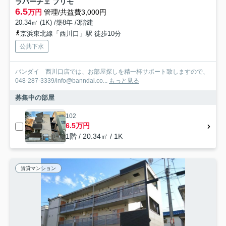
ラパーチェ プリモ
6.5
万円
管理/共益費3,000円
20.34㎡ (1K) /築8年 /3階建
京浜東北線「西川口」駅 徒歩10分
公共下水
バンダイ 西川口店では、お部屋探しを精一杯サポート致しますので、
048-287-3339/info@banndai.co...
もっと見る
募集中の部屋
102
6.5万円
1階 / 20.34㎡ / 1K
賃貸マンション