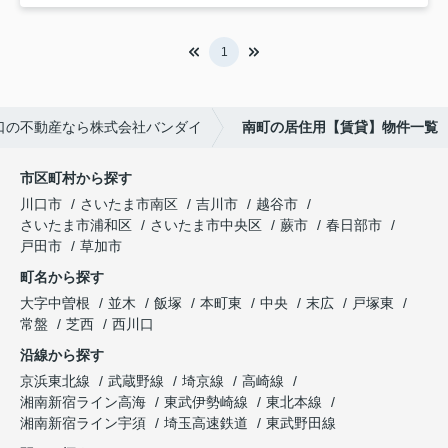
1
口の不動産なら株式会社バンダイ
南町の居住用【賃貸】物件一覧
市区町村から探す
川口市
さいたま市南区
吉川市
越谷市
さいたま市浦和区
さいたま市中央区
蕨市
春日部市
戸田市
草加市
町名から探す
大字中曽根
並木
飯塚
本町東
中央
末広
戸塚東
常盤
芝西
西川口
沿線から探す
京浜東北線
武蔵野線
埼京線
高崎線
湘南新宿ライン高海
東武伊勢崎線
東北本線
湘南新宿ライン宇須
埼玉高速鉄道
東武野田線