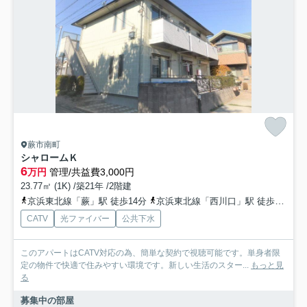
蕨市南町
シャロームＫ
6
万円
管理/共益費3,000円
23.77㎡ (1K) /築21年 /2階建
京浜東北線「蕨」駅 徒歩14分
京浜東北線「西川口」駅 徒歩18分
CATV
光ファイバー
公共下水
このアパートはCATV対応の為、簡単な契約で視聴可能です。単身者限
定の物件で快適で住みやすい環境です。新しい生活のスター...
もっと見
る
募集中の部屋