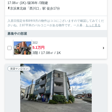
17.08㎡ (1K) /築36年 /3階建
京浜東北線「西川口」駅 徒歩17分
入居日指定令和8年9月の物件はココにございますので確認してみてくだ
さいね。2.87平米のバルコニーがある物件です。一人暮...
もっと見る
募集中の部屋
302
5.1万円
3階 / 17.08㎡ / 1K
賃貸マンション