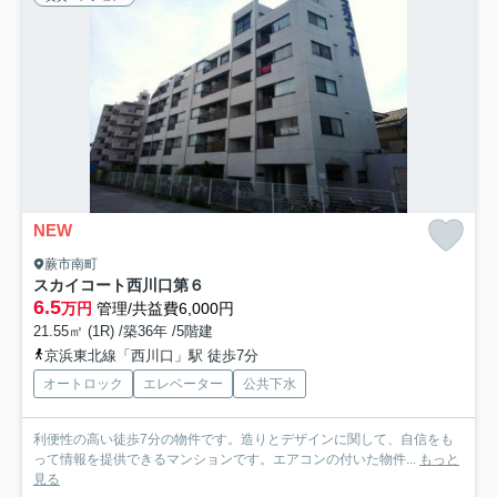
NEW
蕨市南町
スカイコート西川口第６
6.5
万円
管理/共益費6,000円
21.55㎡ (1R) /築36年 /5階建
京浜東北線「西川口」駅 徒歩7分
オートロック
エレベーター
公共下水
利便性の高い徒歩7分の物件です。造りとデザインに関して、自信をも
って情報を提供できるマンションです。エアコンの付いた物件...
もっと
見る