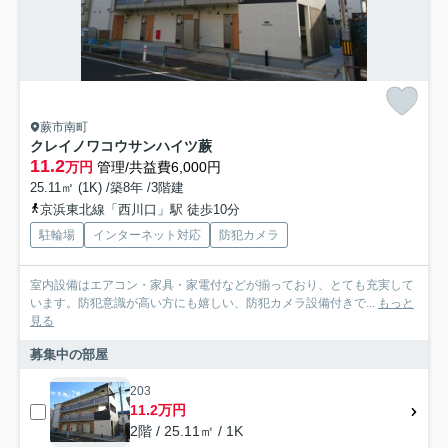
蕨市南町
クレイノワコウサンハイツ蕨
11.2
万円
管理/共益費6,000円
25.11㎡ (1K) /築8年 /3階建
京浜東北線「西川口」駅 徒歩10分
駐輪場
インターネット対応
防犯カメラ
室内設備はエアコン・家具・家電付などが揃っており、とても充実して
います。防犯意識が高い方にも嬉しい、防犯カメラ設備付きで...
もっと
見る
募集中の部屋
203
11.2万円
2階 / 25.11㎡ / 1K