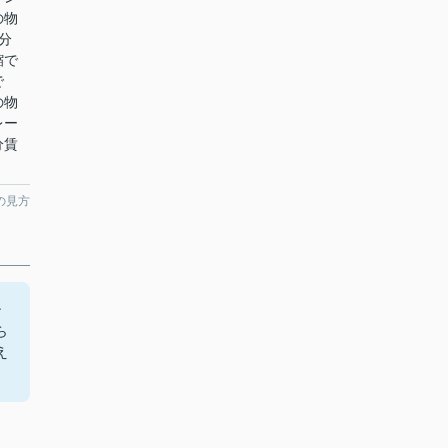
の物
分
縮で
で
の物
レー
分賃
の見方
ン
ら
え