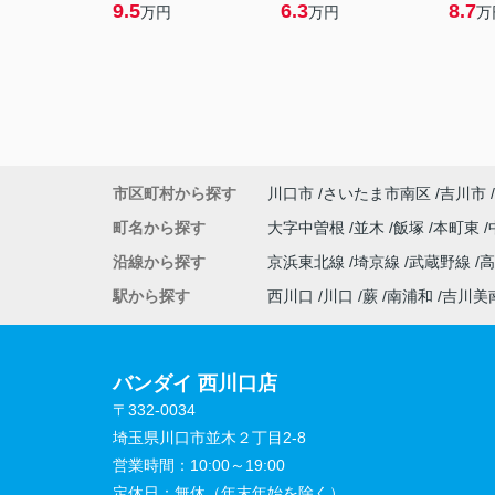
9.5
6.3
8.7
万円
万円
万
市区町村から探す
川口市
さいたま市南区
吉川市
町名から探す
大字中曽根
並木
飯塚
本町東
沿線から探す
京浜東北線
埼京線
武蔵野線
駅から探す
西川口
川口
蕨
南浦和
吉川美
バンダイ 西川口店
〒332-0034
埼玉県川口市並木２丁目2-8
営業時間：
10:00～19:00
定休日：
無休（年末年始を除く）