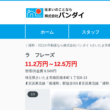
ホーム
スタッフ
｜浦和・川口の不動産なら株式会社バンダイ
さいたま市
ラ フレーズ
11.2万円～12.5万円
管理/共益費 8,500円
埼玉県
さいたま市南区
南本町
１丁目8-13
京浜東北線「南浦和」駅徒歩3分
京浜東北線「浦和
1
/
3