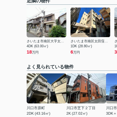
近隣の物件
さいたま市南区大字太田窪
さいたま市南区太田窪５丁目
4DK (63.00㎡)
1DK (28.80㎡)
1
18
6
3
万円
万円
よく見られている物件
川口市原町
川口市芝下２丁目
川口市
2DK (43.16㎡)
2K (27.02㎡)
3DK＋