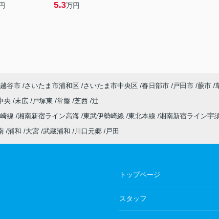
5.3
円
万円
越谷市
さいたま市浦和区
さいたま市中央区
春日部市
戸田市
蕨市
中央
末広
戸塚東
常盤
芝西
辻
高崎線
湘南新宿ライン高海
東武伊勢崎線
東北本線
湘南新宿ライン宇
南
浦和
大宮
武蔵浦和
川口元郷
戸田
トップページ
スタッフ