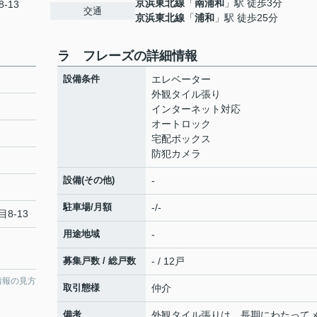
京浜東北線
「
南浦和
」駅 徒歩3分
-13
交通
京浜東北線
「
浦和
」駅 徒歩25分
ラ フレーズの詳細情報
設備条件
エレベーター
外観タイル張り
インターネット対応
オートロック
宅配ボックス
防犯カメラ
設備(その他)
-
駐車場/月額
-/-
8-13
用途地域
-
募集戸数 / 総戸数
- / 12戸
情報の見方
取引態様
仲介
備考
外観タイル張りは、長期にわたって