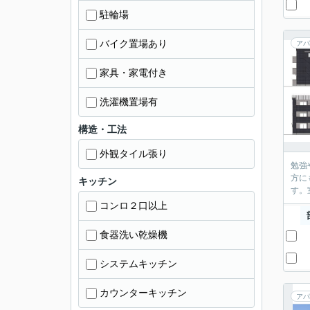
駐輪場
バイク置場あり
アパ
家具・家電付き
洗濯機置場有
構造・工法
外観タイル張り
勉強
方に
キッチン
す。
コンロ２口以上
食器洗い乾燥機
システムキッチン
カウンターキッチン
アパ