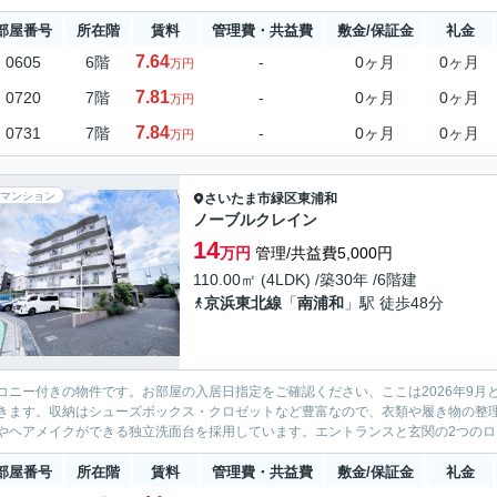
部屋番号
所在階
賃料
管理費・共益費
敷金/保証金
礼金
7.64
0605
6階
-
0ヶ月
0ヶ月
万円
7.81
0720
7階
-
0ヶ月
0ヶ月
万円
7.84
0731
7階
-
0ヶ月
0ヶ月
万円
マンション
さいたま市緑区
東浦和
ノーブルクレイン
14
万円
管理/共益費5,000円
110.00㎡ (4LDK) /築30年 /6階建
京浜東北線
「
南浦和
」駅 徒歩48分
コニー付きの物件です。お部屋の入居日指定をご確認ください、ここは2026年9
きます。収納はシューズボックス・クロゼットなど豊富なので、衣類や履き物の整
やヘアメイクができる独立洗面台を採用しています。エントランスと玄関の2つのロッ
部屋番号
所在階
賃料
管理費・共益費
敷金/保証金
礼金