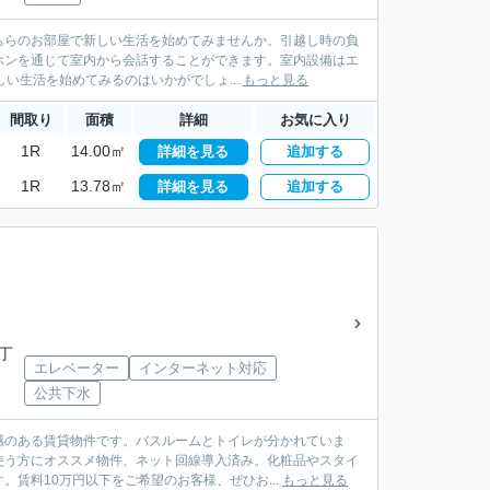
ちらのお部屋で新しい生活を始めてみませんか。引越し時の負
ホンを通じて室内から会話することができます。室内設備はエ
い生活を始めてみるのはいかがでしょ...
もっと見る
間取り
面積
詳細
お気に入り
1R
14.00㎡
詳細を見る
追加する
1R
13.78㎡
詳細を見る
追加する
二丁
エレベーター
インターネット対応
公共下水
感のある賃貸物件です。バスルームとトイレが分かれていま
使う方にオススメ物件、ネット回線導入済み。化粧品やスタイ
賃料10万円以下をご希望のお客様、ぜひお...
もっと見る