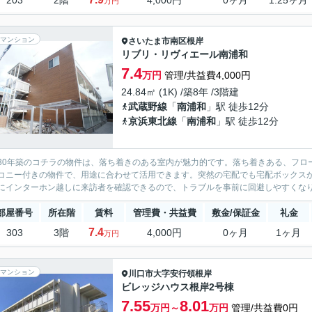
203
2階
4,000円
0ヶ月
1.25ヶ月
万円
マンション
さいたま市南区
根岸
リブリ・リヴィエール南浦和
7.4
万円
管理/共益費4,000円
24.84㎡ (1K) /築8年 /3階建
武蔵野線
「
南浦和
」駅 徒歩12分
京浜東北線
「
南浦和
」駅 徒歩12分
30年築のコチラの物件は、落ち着きのある室内が魅力的です。落ち着きある、フロ
コニー付きの物件で、用途に合わせて活用できます。突然の宅配でも宅配ボックス
にインターホン越しに来訪者を確認できるので、トラブルを事前に回避しやすくなり
部屋番号
所在階
賃料
管理費・共益費
敷金/保証金
礼金
7.4
303
3階
4,000円
0ヶ月
1ヶ月
万円
マンション
川口市
大字安行領根岸
ビレッジハウス根岸2号棟
7.55
8.01
万円～
万円
管理/共益費0円