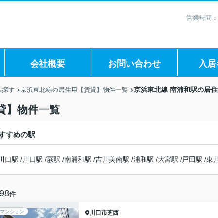
営業時間：
会社概要
お問い合わせ
入居
京浜東北線 南浦和駅の居
ら探す
京浜東北線の居住用【賃貸】物件一覧
貸】物件一覧
すすめの駅
川口駅
/
川口駅
/
蕨駅
/
南浦和駅
/
吉川美南駅
/
浦和駅
/
大宮駅
/
戸田駅
/
東
98
件
マンション
川口市
芝西