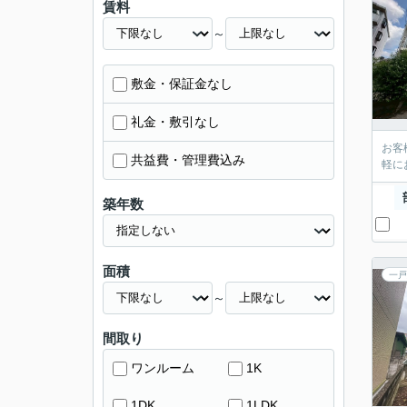
賃料
～
敷金・保証金なし
礼金・敷引なし
お客
共益費・管理費込み
軽に
築年数
面積
一戸
～
間取り
ワンルーム
1K
1DK
1LDK