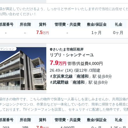
様が満足していただけるよう、しっかりとサポートいたしますので当社にお任せく
お問い合わせください！
部屋番号
所在階
賃料
管理費・共益費
敷金/保証金
礼金
7.5
-
-
-
1ヶ月
0ヶ月
万円
マンション
さいたま市南区
根岸
リブリ・シャンティーユ
7.9
万円
管理/共益費4,000円
26.49㎡ (1K) /築12年 /3階建
京浜東北線
「
南浦和
」駅 徒歩8分
武蔵野線
「
南浦和
」駅 徒歩8分
場付きの物件です。こちらの物件で快適な一人暮らしを楽しみませんか。共用設備
チンはシンクやコンロ、作業台などが一体化しているので、簡単に掃除できる構造
しております。TVインターフォンを設置し、セキュリティに配慮した物件です。宅配
部屋番号
所在階
賃料
管理費・共益費
敷金/保証金
礼金
7.9