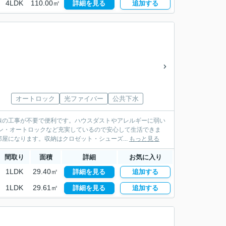
4LDK
110.00㎡
詳細を見る
追加する
オートロック
光ファイバー
公共下水
線の工事が不要で便利です。ハウスダストやアレルギーに弱い
ン・オートロックなど充実しているので安心して生活できま
屋になります。収納はクロゼット・シューズ...
もっと見る
間取り
面積
詳細
お気に入り
1LDK
29.40㎡
詳細を見る
追加する
1LDK
29.61㎡
詳細を見る
追加する