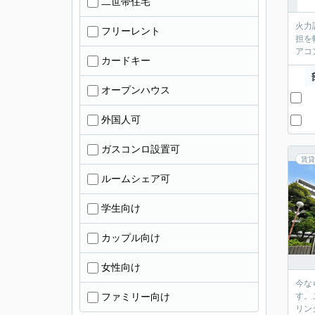
二世帯住宅
火力
フリーレント
担を
アコ
カードキー
オープンハウス
外国人可
ガスコンロ設置可
賃貸
ルームシェア可
学生向け
カップル向け
女性向け
今な
ファミリー向け
す。
リン