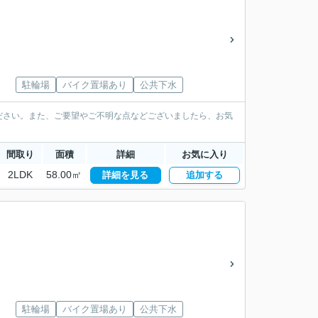
駐輪場
バイク置場あり
公共下水
ださい。また、ご要望やご不明な点などございましたら、お気
間取り
面積
詳細
お気に入り
2LDK
58.00㎡
詳細を見る
追加する
駐輪場
バイク置場あり
公共下水