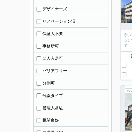
デザイナーズ
リノベーション済
保証人不要
寒い
ョン
事務所可
て、
２人入居可
バリアフリー
分割可
アパ
分譲タイプ
管理人常駐
眺望良好