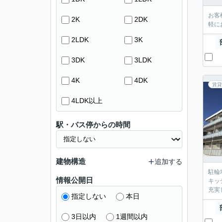
お客
2K
2DK
軽に
2LDK
3K
3DK
3LDK
4K
4DK
賃貸
4LDK以上
駅・バス停からの時間
建物構造
追加する
駐輪
情報公開日
キッ
充実
指定しない
本日
3日以内
1週間以内