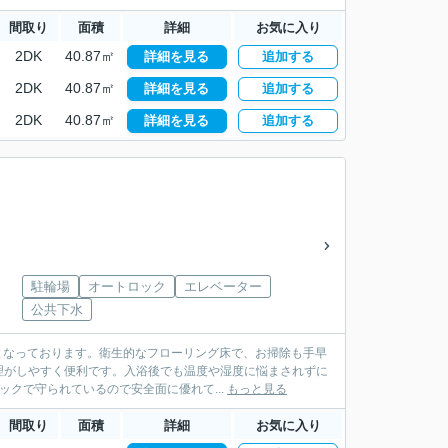
間取り
面積
詳細
お気に入り
2DK
40.87㎡
詳細を見る
追加する
2DK
40.87㎡
詳細を見る
追加する
2DK
40.87㎡
詳細を見る
追加する
駐輪場
オートロック
エレベーター
公共下水
月となっております。衛生的なフローリング床で、お掃除も手早
理がしやすく便利です。入浴後でも温度や湿度に悩まされずに
クで守られているので安全面に優れて...
もっと見る
間取り
面積
詳細
お気に入り