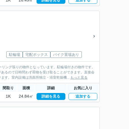
1K
26.49㎡
詳細を見る
追加する
駐輪場
宅配ボックス
バイク置場あり
ーリング張りの物件となっています。駐輪場付きの物件です。
があるので日時問わず荷物を受け取ることができます。直接会
ます。室内設備は洗面所独立・浴室乾燥機...
もっと見る
間取り
面積
詳細
お気に入り
1K
24.84㎡
詳細を見る
追加する