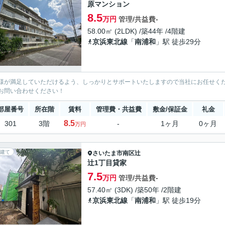
原マンション
8.5
万円
管理/共益費-
58.00㎡ (2LDK) /築44年 /4階建
京浜東北線
「
南浦和
」駅 徒歩29分
様が満足していただけるよう、しっかりとサポートいたしますので当社にお任せく
お問い合わせください！
部屋番号
所在階
賃料
管理費・共益費
敷金/保証金
礼金
8.5
301
3階
-
1ヶ月
0ヶ月
万円
建て
さいたま市南区
辻
辻1丁目貸家
7.5
万円
管理/共益費-
57.40㎡ (3DK) /築50年 /2階建
京浜東北線
「
南浦和
」駅 徒歩19分