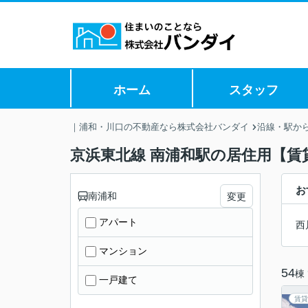
ホーム
スタッフ
｜浦和・川口の不動産なら株式会社バンダイ
沿線・駅か
京浜東北線 南浦和駅の居住用【賃
お
南浦和
変更
アパート
西
マンション
54
棟
一戸建て
賃貸