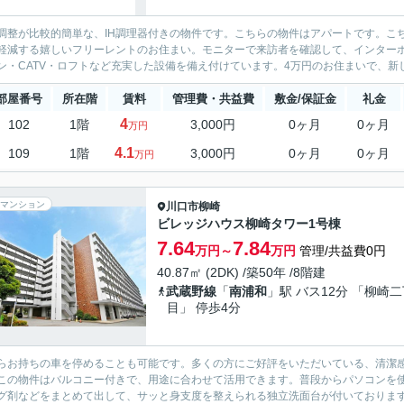
調整が比較的簡単な、IH調理器付きの物件です。こちらの物件はアパートです。こ
軽減する嬉しいフリーレントのお住まい。モニターで来訪者を確認して、インター
ン・CATV・ロフトなど充実した設備を備え付けています。4万円のお住まいで、新し
部屋番号
所在階
賃料
管理費・共益費
敷金/保証金
礼金
4
102
1階
3,000円
0ヶ月
0ヶ月
万円
4.1
109
1階
3,000円
0ヶ月
0ヶ月
万円
マンション
川口市
柳崎
ビレッジハウス柳崎タワー1号棟
7.64
7.84
万円～
万円
管理/共益費0円
40.87㎡ (2DK) /築50年 /8階建
武蔵野線
「
南浦和
」駅 バス12分 「柳崎
目」 停歩4分
らお持ちの車を停めることも可能です。多くの方にご好評をいただいている、清潔
この物件はバルコニー付きで、用途に合わせて活用できます。普段からパソコンを
グ剤などをまとめて出して、サッと身支度を整えられる独立洗面台が付いております。