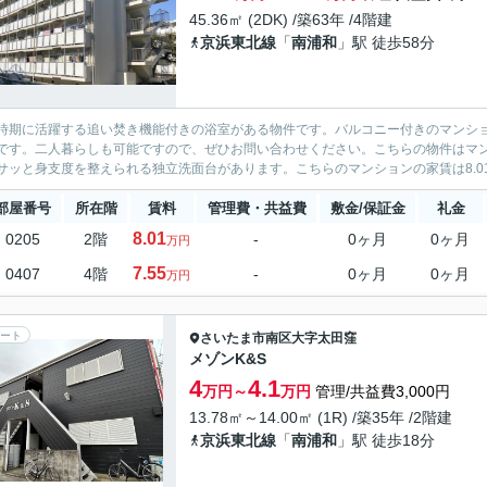
45.36㎡ (2DK) /築63年 /4階建
京浜東北線
「
南浦和
」駅 徒歩58分
時期に活躍する追い焚き機能付きの浴室がある物件です。バルコニー付きのマンシ
です。二人暮らしも可能ですので、ぜひお問い合わせください。こちらの物件はマ
サッと身支度を整えられる独立洗面台があります。こちらのマンションの家賃は8.01
部屋番号
所在階
賃料
管理費・共益費
敷金/保証金
礼金
8.01
0205
2階
-
0ヶ月
0ヶ月
万円
7.55
0407
4階
-
0ヶ月
0ヶ月
万円
ート
さいたま市南区
大字太田窪
メゾンK&S
4
4.1
万円～
万円
管理/共益費3,000円
13.78㎡～14.00㎡ (1R) /築35年 /2階建
京浜東北線
「
南浦和
」駅 徒歩18分