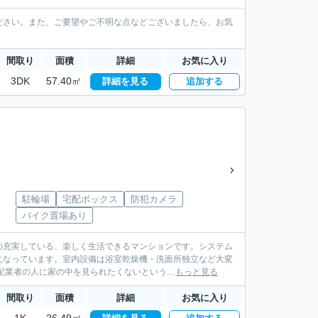
ださい。また、ご要望やご不明な点などございましたら、お気
間取り
面積
詳細
お気に入り
3DK
57.40㎡
詳細を見る
追加する
駐輪場
宅配ボックス
防犯カメラ
バイク置場あり
の充実している、楽しく生活できるマンションです。システム
になっています。室内設備は浴室乾燥機・洗面所独立など大変
業者の人に家の中を見られたくないという...
もっと見る
間取り
面積
詳細
お気に入り