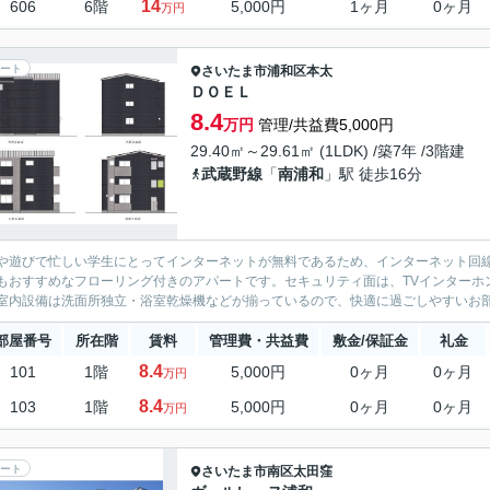
14
606
6階
5,000円
1ヶ月
0ヶ月
万円
ート
さいたま市浦和区
本太
ＤＯＥＬ
8.4
万円
管理/共益費5,000円
29.40㎡～29.61㎡ (1LDK) /築7年 /3階建
武蔵野線
「
南浦和
」駅 徒歩16分
や遊びで忙しい学生にとってインターネットが無料であるため、インターネット回
もおすすめなフローリング付きのアパートです。セキュリティ面は、TVインターホ
室内設備は洗面所独立・浴室乾燥機などが揃っているので、快適に過ごしやすいお部
部屋番号
所在階
賃料
管理費・共益費
敷金/保証金
礼金
8.4
101
1階
5,000円
0ヶ月
0ヶ月
万円
8.4
103
1階
5,000円
0ヶ月
0ヶ月
万円
ート
さいたま市南区
太田窪