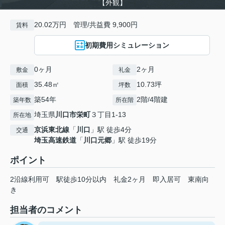
【外観】
20.02万円 管理/共益費 9,900円
賃料
初期費用シミュレーション
0ヶ月
2ヶ月
敷金
礼金
35.48㎡
10.73坪
面積
坪数
築54年
2階/4階建
築年数
所在階
埼玉県
川口市
栄町
３丁目1-13
所在地
京浜東北線
「
川口
」駅 徒歩4分
交通
埼玉高速鉄道
「
川口元郷
」駅 徒歩19分
ポイント
2沿線利用可
駅徒歩10分以内
礼金2ヶ月
即入居可
東南向
き
担当者のコメント