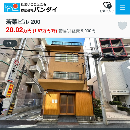
0
お気に入り
若菜ビル 200
20.02
万円
(1.87万円/坪)
管理/共益費 9,900円
1
/
10