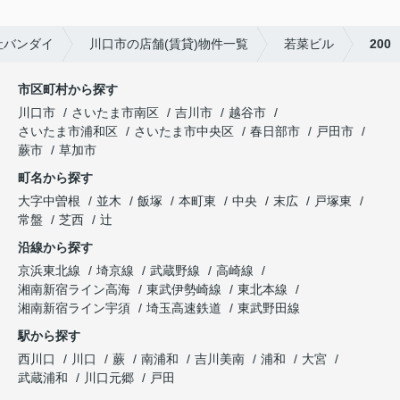
社バンダイ
川口市の店舗(賃貸)物件一覧
若菜ビル
200
市区町村から探す
川口市
さいたま市南区
吉川市
越谷市
さいたま市浦和区
さいたま市中央区
春日部市
戸田市
蕨市
草加市
町名から探す
大字中曽根
並木
飯塚
本町東
中央
末広
戸塚東
常盤
芝西
辻
沿線から探す
京浜東北線
埼京線
武蔵野線
高崎線
湘南新宿ライン高海
東武伊勢崎線
東北本線
湘南新宿ライン宇須
埼玉高速鉄道
東武野田線
駅から探す
西川口
川口
蕨
南浦和
吉川美南
浦和
大宮
武蔵浦和
川口元郷
戸田