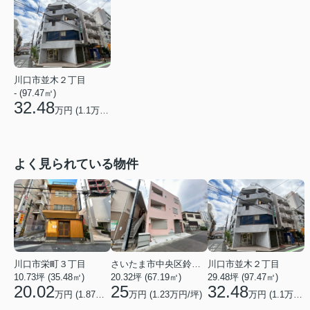
川口市並木２丁目
- (97.47㎡)
32.48
万円 (
1.1
万円/坪)
よく見られている物件
川口市栄町３丁目
さいたま市中央区鈴谷２丁目
川口市並木２丁目
10.73坪 (35.48㎡)
20.32坪 (67.19㎡)
29.48坪 (97.47㎡)
20.02
25
32.48
万円 (1.87万円/坪)
万円 (1.23万円/坪)
万円 (1.1万円/坪)