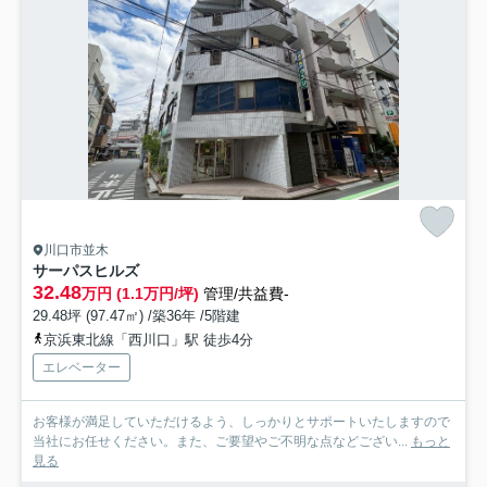
川口市並木
サーパスヒルズ
32.48
万円 (1.1万円/坪)
管理/共益費-
29.48坪 (97.47㎡) /築36年 /5階建
京浜東北線「西川口」駅 徒歩4分
エレベーター
お客様が満足していただけるよう、しっかりとサポートいたしますので
当社にお任せください。また、ご要望やご不明な点などござい...
もっと
見る