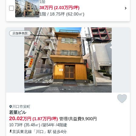
1階
38万円 (2.03万円/坪)
1階 / 18.75坪 (62.00㎡)
店舗事務所
川口市栄町
若菜ビル
20.02
万円 (1.87万円/坪)
管理/共益費9,900円
10.73坪 (35.48㎡) /築54年 /4階建
京浜東北線「川口」駅 徒歩4分