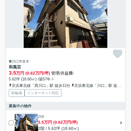
川口市並木
和風荘
3.5
万円 (0.62万円/坪)
管理/共益費-
5.62坪 (18.60㎡) /築57年 /-
京浜東北線「西川口」駅 徒歩12分
京浜東北線「川口」駅 徒歩17分
駐輪場
インターネット対応
募集中の物件
206
3.5万円 (0.62万円/坪)
2階 / 5.62坪 (18.60㎡)