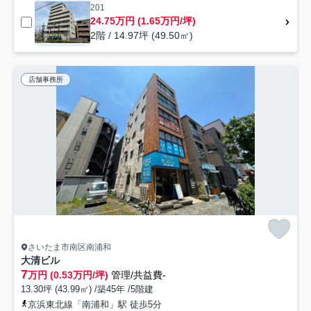
201
24.75万円 (1.65万円/坪)
2階 / 14.97坪 (49.50㎡)
店舗事務所
さいたま市南区南浦和
大清ビル
7
万円 (0.53万円/坪)
管理/共益費-
13.30坪 (43.99㎡) /築45年 /5階建
京浜東北線「南浦和」駅 徒歩5分