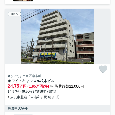
事務所
さいたま市南区南本町
ホワイトキャッスル根本ビル
24.75
万円 (1.65万円/坪)
管理/共益費22,000円
14.97坪 (49.50㎡) /築38年 /9階建
京浜東北線「南浦和」駅 徒歩5分
募集中の物件