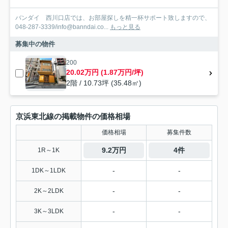
バンダイ 西川口店では、お部屋探しを精一杯サポート致しますので、
048-287-3339/info@banndai.co...
もっと見る
募集中の物件
200
20.02万円 (1.87万円/坪)
2階 / 10.73坪 (35.48㎡)
京浜東北線の掲載物件の価格相場
価格相場
募集件数
9.2万円
4件
1R～1K
-
-
1DK～1LDK
-
-
2K～2LDK
-
-
3K～3LDK