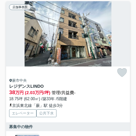
店舗事務所
蕨市中央
レジデンスLINDO
38
万円 (2.03万円/坪)
管理/共益費-
18.75坪 (62.00㎡) /築33年 /5階建
京浜東北線「蕨」駅 徒歩3分
エレベーター
公共下水
募集中の物件