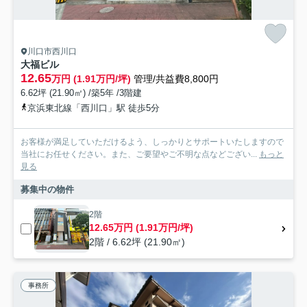
川口市西川口
大福ビル
12.65
万円 (1.91万円/坪)
管理/共益費8,800円
6.62坪 (21.90㎡) /築5年 /3階建
京浜東北線「西川口」駅 徒歩5分
お客様が満足していただけるよう、しっかりとサポートいたしますので
当社にお任せください。また、ご要望やご不明な点などござい...
もっと
見る
募集中の物件
2階
12.65万円 (1.91万円/坪)
2階 / 6.62坪 (21.90㎡)
事務所