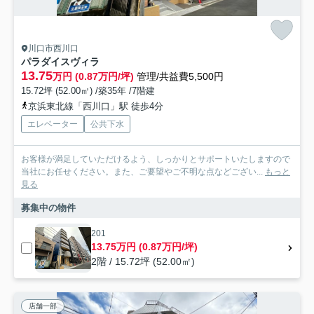
川口市西川口
パラダイスヴィラ
13.75
万円 (0.87万円/坪)
管理/共益費5,500円
15.72坪 (52.00㎡) /築35年 /7階建
京浜東北線「西川口」駅 徒歩4分
エレベーター
公共下水
お客様が満足していただけるよう、しっかりとサポートいたしますので
当社にお任せください。また、ご要望やご不明な点などござい...
もっと
見る
募集中の物件
201
13.75万円 (0.87万円/坪)
2階 / 15.72坪 (52.00㎡)
店舗一部