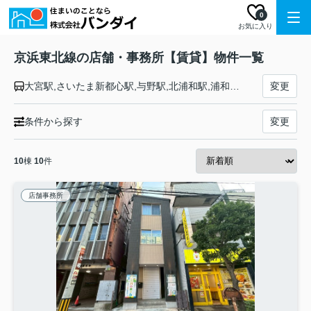
0
お気に入り
京浜東北線の店舗・事務所【賃貸】物件一覧
大宮駅,さいたま新都心駅,与野駅,北浦和駅,浦和駅,南浦和駅,蕨駅,西川口駅,川口駅,赤羽駅,東十条駅,王子駅,上中里駅,田端駅,西日暮里駅,日暮里駅,鶯谷駅,上野駅,御徒町駅,秋葉原駅,神田駅,東京駅,有楽町駅,新橋駅,浜松町駅,田町駅,高輪ゲートウェイ駅,品川駅,大井町駅,大森駅,蒲田駅,川崎駅,鶴見駅,新子安駅,東神奈川駅,横浜駅,桜木町駅,関内駅,石川町駅,山手駅,根岸駅,磯子駅,新杉田駅,洋光台駅,港南台駅,本郷台駅,大船駅
変更
条件から探す
変更
10
棟
10
件
店舗事務所