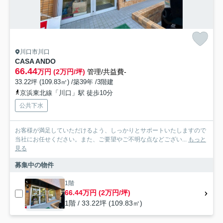
川口市川口
CASA ANDO
66.44
万円 (2万円/坪)
管理/共益費-
33.22坪 (109.83㎡) /築39年 /3階建
京浜東北線「川口」駅 徒歩10分
公共下水
お客様が満足していただけるよう、しっかりとサポートいたしますので
当社にお任せください。また、ご要望やご不明な点などござい...
もっと
見る
募集中の物件
1階
66.44万円 (2万円/坪)
1階 / 33.22坪 (109.83㎡)