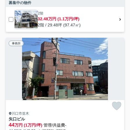
募集中の物件
2階
32.48万円 (1.1万円/坪)
2階 / 29.48坪 (97.47㎡)
事務所
川口市並木
矢口ビル
44
万円 (1万円/坪)
管理/共益費-