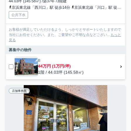
44.03坪 (145.58㎡) /築37年 /3階建
京浜東北線「西川口」駅 徒歩14分
京浜東北線「川口」駅 徒歩14分
公共下水
お客様が満足していただけるよう、しっかりとサポートいたしますので
当社にお任せください。また、ご要望やご不明な点などござい...
もっと
見る
募集中の物件
B
44万円 (1万円/坪)
1階 / 44.03坪 (145.58㎡)
店舗事務所