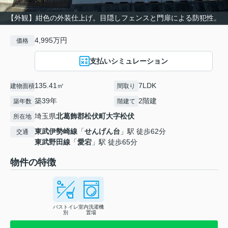
【外観】紺色の外装仕上げ。目隠しフェンスと門扉による防犯性。
4,995万円
価格
支払いシミュレーション
135.41㎡
7LDK
建物面積
間取り
築39年
2階建
築年数
階建て
埼玉県
北葛飾郡松伏町
大字松伏
所在地
東武伊勢崎線
「
せんげん台
」駅 徒歩62分
交通
東武野田線
「
愛宕
」駅 徒歩65分
物件の特徴
バストイレ
室内洗濯機
別
置場