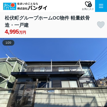
0
お気に入り
松伏町グループホームOC物件 軽量鉄骨
造・一戸建
4,995
万円
1
/
20