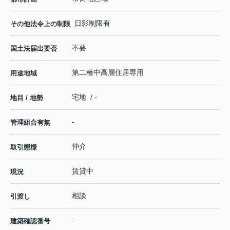
日影制限有
その他法令上の制限
不要
国土法届出要否
第二種中高層住居専用
用途地域
宅地 / -
地目 / 地勢
-
管理組合有無
仲介
取引態様
賃貸中
現況
相談
引渡し
-
建築確認番号