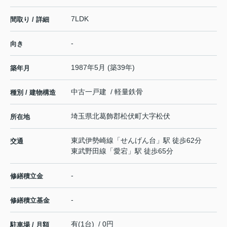
7LDK
間取り / 詳細
-
向き
1987年5月 (築39年)
築年月
中古一戸建 / 軽量鉄骨
種別 / 建物構造
埼玉県
北葛飾郡松伏町
大字松伏
所在地
東武伊勢崎線
「
せんげん台
」駅 徒歩62分
交通
東武野田線
「
愛宕
」駅 徒歩65分
-
修繕積立金
-
修繕積立基金
有(1台) / 0円
駐車場 / 月額