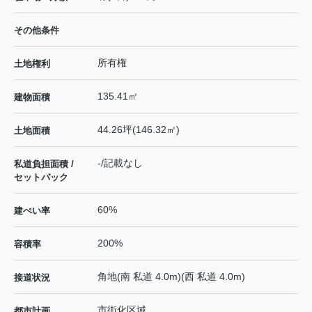
その他条件
所有権
土地権利
135.41㎡
建物面積
44.26坪(146.32㎡)
土地面積
-/記載なし
私道負担面積 /
セットバック
60%
建ぺい率
200%
容積率
角地(南 私道 4.0m)(西 私道 4.0m)
接道状況
市街化区域
都市計画