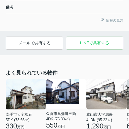
備考
情報の見方
メールで共有する
LINEで共有する
よく見られている物件
久喜市菖蒲町三箇
狭山市大字堀兼
幸手市大字松石
4DK (75.30㎡)
4LDK (95.22㎡)
5DK (73.66㎡)
1
550
1,290
330
万円
万円
万円