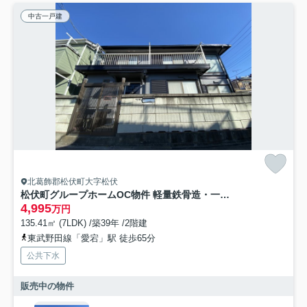
中古一戸建
北葛飾郡松伏町大字松伏
松伏町グループホームOC物件 軽量鉄骨造・一戸建
4,995
万円
135.41㎡ (7LDK) /築39年 /2階建
東武野田線「愛宕」駅 徒歩65分
公共下水
販売中の物件