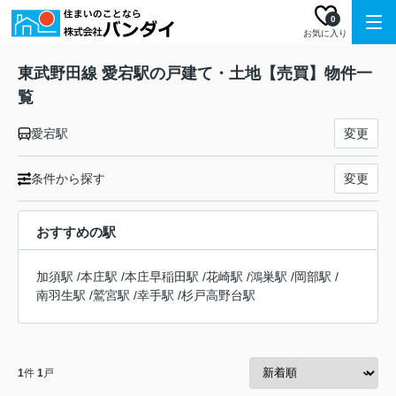
0
お気に入り
東武野田線 愛宕駅の戸建て・土地【売買】物件一
覧
愛宕駅
変更
条件から探す
変更
おすすめの駅
加須駅
/
本庄駅
/
本庄早稲田駅
/
花崎駅
/
鴻巣駅
/
岡部駅
/
南羽生駅
/
鷲宮駅
/
幸手駅
/
杉戸高野台駅
1
件
1
戸