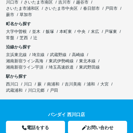
川口市
さいたま市南区
吉川市
越谷市
さいたま市浦和区
さいたま市中央区
春日部市
戸田市
蕨市
草加市
町名から探す
大字中曽根
並木
飯塚
本町東
中央
末広
戸塚東
常盤
芝西
辻
沿線から探す
京浜東北線
埼京線
武蔵野線
高崎線
湘南新宿ライン高海
東武伊勢崎線
東北本線
湘南新宿ライン宇須
埼玉高速鉄道
東武野田線
駅から探す
西川口
川口
蕨
南浦和
吉川美南
浦和
大宮
武蔵浦和
川口元郷
戸田
バンダイ 西川口店
電話をする
お問い合わせ