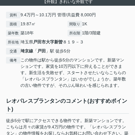
【外観】きれいな外観です
9.4万円～10.1万円 管理/共益費 8,000円
賃料
19.87㎡
1K
面積
間取り
築18年
1階/3階建
築年数
所在階
埼玉県
戸田市
大字新曽
８１９－３
所在地
埼京線
「
戸田
」駅 徒歩5分
交通
この物件は駅から徒歩5分のマンションです。新築マン
備考
ションです。家賃を10万円以下に抑えることができま
す。新生活を失敗せず、スタートさせたいならこちらの
「レオパレスプランタン」はいかがでしょうか。築年数
の古い物件ですが、そのぶん味わいを感じられます。
レオパレスプランタンのコメント(おすすめポイン
ト)
徒歩5分で駅にアクセスできる物件です。新築マンションです。
こちらは月々の家賃が9.4万円の物件です。「レオパレスプラン
タン」の物件情報をお探しならお気軽にお問い合わせ下さい。築