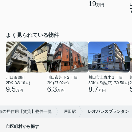
19
1
万円
よく見られている物件
川口市原町
川口市芝下２丁目
川口市上青木１丁目
2DK (43.16㎡)
2K (27.02㎡)
3DK＋S(納戸) (59.50㎡)
2
9.5
6.3
8.7
万円
万円
万円
市の居住用【賃貸】物件一覧
戸田駅
レオパレスプランタン
市区町村から探す