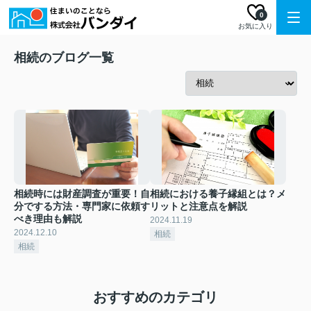
0
お気に入り
相続のブログ一覧
相続時には財産調査が重要！自
相続における養子縁組とは？メ
分でする方法・専門家に依頼す
リットと注意点を解説
べき理由も解説
2024.11.19
2024.12.10
相続
相続
おすすめのカテゴリ