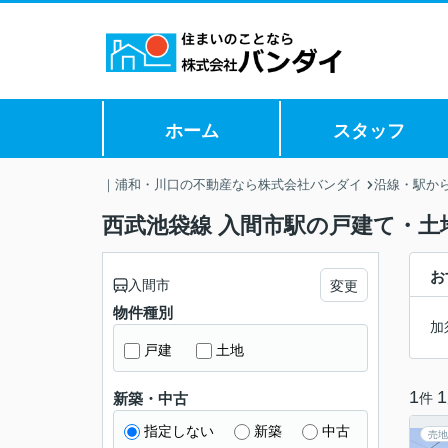
ホーム
スタッフ
｜浦和・川口の不動産なら株式会社バンダイ
沿線・駅か
西武池袋線 入間市駅の戸建て・土
お
入間市
変更
物件種別
加
戸建
土地
1
1
件
新築・中古
指定しない
新築
中古
売地