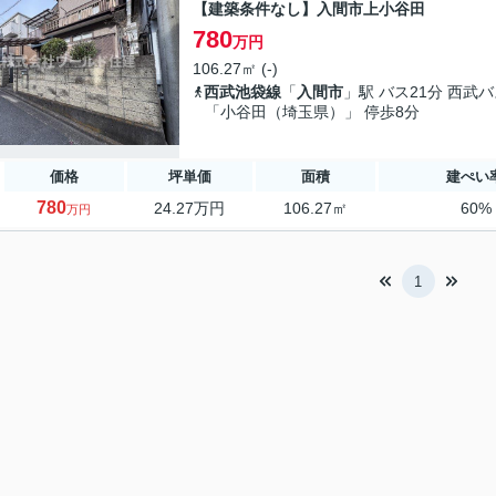
【建築条件なし】入間市上小谷田
780
万円
106.27㎡ (-)
西武池袋線
「
入間市
」駅 バス21分 西武
「小谷田（埼玉県）」 停歩8分
価格
坪単価
面積
建ぺい
780
24.27万円
106.27㎡
60%
万円
1