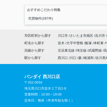
おすすめこだわり特集
売買物件(287件)
市区町村から探す
川口市
さいたま市南区
吉川市
町名から探す
並木
大字中曽根
飯塚
本町東
沿線から探す
京浜東北線
埼京線
武蔵野線
駅から探す
西川口
川口
蕨
南浦和
吉川美
バンダイ 西川口店
〒332-0034
埼玉県川口市並木２丁目2-8
営業時間：
10:00～19:00
定休日：
無休（年末年始を除く）