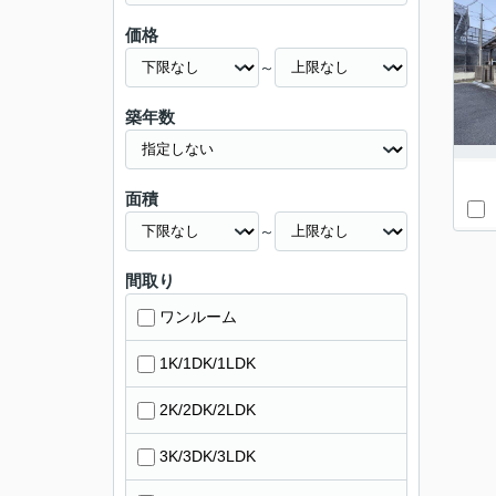
価格
～
築年数
面積
～
間取り
ワンルーム
1K/1DK/1LDK
2K/2DK/2LDK
3K/3DK/3LDK