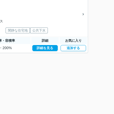
バス
閑静な住宅地
公共下水
率・容積率
詳細
お気に入り
・200%
詳細を見る
追加する