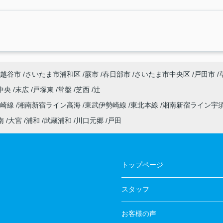
越谷市
さいたま市浦和区
蕨市
春日部市
さいたま市中央区
戸田市
中央
末広
戸塚東
常盤
芝西
辻
高崎線
湘南新宿ライン高海
東武伊勢崎線
東北本線
湘南新宿ライン宇
南
大宮
浦和
武蔵浦和
川口元郷
戸田
トップページ
スタッフ
お客様の声