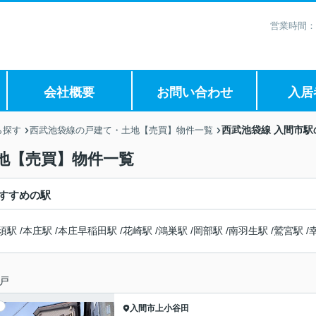
営業時間：
会社概要
お問い合わせ
入居
西武池袋線 入間市
ら探す
西武池袋線の戸建て・土地【売買】物件一覧
地【売買】物件一覧
すすめの駅
須駅
/
本庄駅
/
本庄早稲田駅
/
花崎駅
/
鴻巣駅
/
岡部駅
/
南羽生駅
/
鷲宮駅
/
戸
入間市
上小谷田