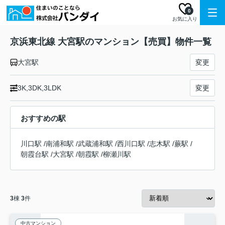
0
お気に入り
京浜東北線 大宮駅のマンション【売買】物件一覧
大宮駅
変更
3K,3DK,3LDK
変更
おすすめの駅
川口駅
/
南浦和駅
/
武蔵浦和駅
/
西川口駅
/
志木駅
/
蕨駅
/
朝霞台駅
/
大宮駅
/
朝霞駅
/
柳瀬川駅
3
棟
3
件
中古マンション