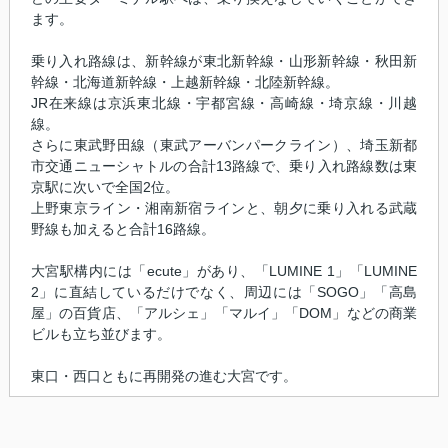
ます。
乗り入れ路線は、新幹線が東北新幹線・山形新幹線・秋田新
幹線・北海道新幹線・上越新幹線・北陸新幹線。
JR在来線は京浜東北線・宇都宮線・高崎線・埼京線・川越
線。
さらに東武野田線（東武アーバンパークライン）、埼玉新都
市交通ニューシャトルの合計13路線で、乗り入れ路線数は東
京駅に次いで全国2位。
上野東京ライン・湘南新宿ラインと、朝夕に乗り入れる武蔵
野線も加えると合計16路線。
大宮駅構内には「ecute」があり、「LUMINE 1」「LUMINE
2」に直結しているだけでなく、周辺には「SOGO」「高島
屋」の百貨店、「アルシェ」「マルイ」「DOM」などの商業
ビルも立ち並びます。
東口・西口ともに再開発の進む大宮です。