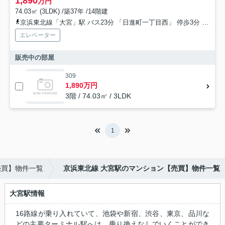
1,890
万円
74.03㎡ (3LDK) /築37年 /14階建
京浜東北線「大宮」駅 バス23分 「日進町一丁目西」 停歩3分
湘南新
エレベーター
販売中の部屋
309
1,890万円
3階 / 74.03㎡ / 3LDK
1
売買】物件一覧
京浜東北線 大宮駅のマンション【売買】物件一覧
大宮駅情報
16路線が乗り入れていて、池袋や新宿、渋谷、東京、品川な
どの主要ターミナル駅へは、乗り換えなしでいくことができ