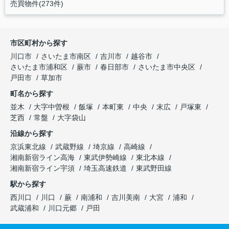
売買物件(273件)
市区町村から探す
川口市
さいたま市南区
吉川市
越谷市
さいたま市浦和区
蕨市
春日部市
さいたま市中央区
戸田市
草加市
町名から探す
並木
大字中曽根
飯塚
本町東
中央
末広
戸塚東
芝西
常盤
大字袋山
沿線から探す
京浜東北線
武蔵野線
埼京線
高崎線
湘南新宿ライン高海
東武伊勢崎線
東北本線
湘南新宿ライン宇須
埼玉高速鉄道
東武野田線
駅から探す
西川口
川口
蕨
南浦和
吉川美南
大宮
浦和
武蔵浦和
川口元郷
戸田