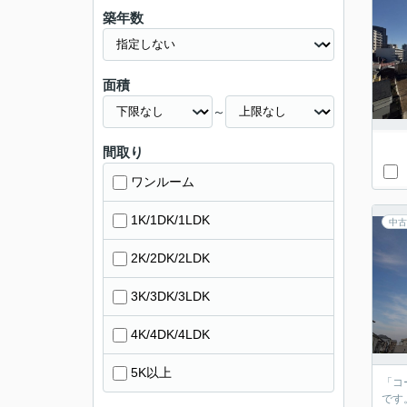
築年数
面積
～
間取り
ワンルーム
1K/1DK/1LDK
中古
2K/2DK/2LDK
3K/3DK/3LDK
4K/4DK/4LDK
5K以上
「コ
です