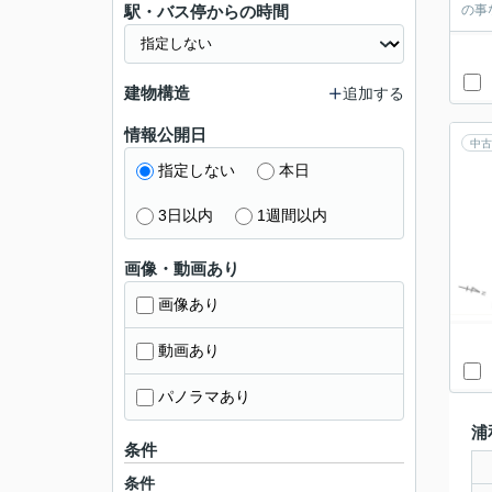
駅・バス停からの時間
の事
建物構造
追加する
情報公開日
中古
指定しない
本日
3日以内
1週間以内
画像・動画あり
画像あり
動画あり
パノラマあり
浦
条件
条件