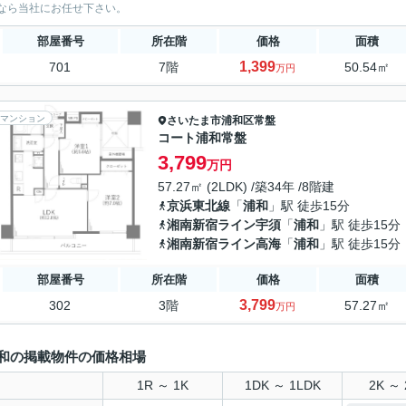
なら当社にお任せ下さい。
部屋番号
所在階
価格
面積
1,399
701
7階
50.54㎡
万円
マンション
さいたま市浦和区
常盤
コート浦和常盤
3,799
万円
57.27㎡ (2LDK) /築34年 /8階建
京浜東北線
「
浦和
」駅 徒歩15分
湘南新宿ライン宇須
「
浦和
」駅 徒歩15分
湘南新宿ライン高海
「
浦和
」駅 徒歩15分
部屋番号
所在階
価格
面積
3,799
302
3階
57.27㎡
万円
和の掲載物件の価格相場
1R ～ 1K
1DK ～ 1LDK
2K ～ 