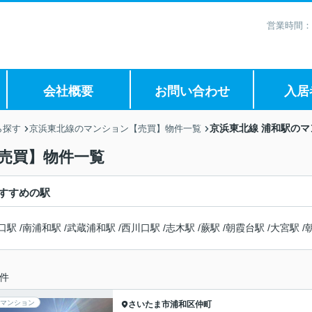
営業時間：
会社概要
お問い合わせ
入居
京浜東北線 浦和駅の
ら探す
京浜東北線のマンション【売買】物件一覧
売買】物件一覧
すすめの駅
口駅
/
南浦和駅
/
武蔵浦和駅
/
西川口駅
/
志木駅
/
蕨駅
/
朝霞台駅
/
大宮駅
/
件
マンション
さいたま市浦和区
仲町