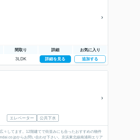
間取り
詳細
お気に入り
3LDK
詳細を見る
追加する
エレベーター
公共下水
で広々してます。12階建てで街並みにも合ったおすすめの物件
dai.co.jpからお問い合わせ下さい。京浜東北線南浦和エリア