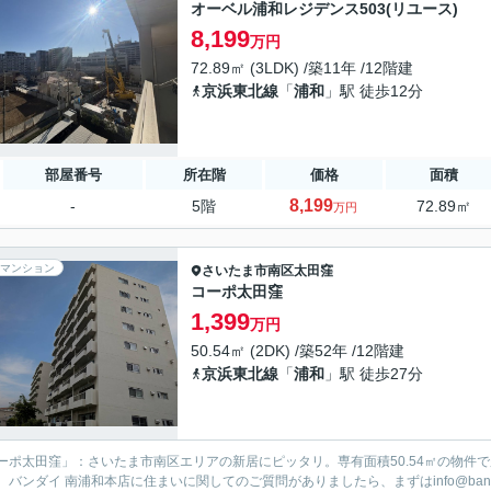
オーベル浦和レジデンス503(リユース)
8,199
万円
72.89㎡ (3LDK) /築11年 /12階建
京浜東北線
「
浦和
」駅 徒歩12分
部屋番号
所在階
価格
面積
8,199
-
5階
72.89㎡
万円
マンション
さいたま市南区
太田窪
コーポ太田窪
1,399
万円
50.54㎡ (2DK) /築52年 /12階建
京浜東北線
「
浦和
」駅 徒歩27分
ーポ太田窪」：さいたま市南区エリアの新居にピッタリ。専有面積50.54㎡の物件
。バンダイ 南浦和本店に住まいに関してのご質問がありましたら、まずはinfo@bann