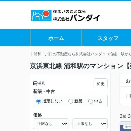
ホーム
スタッフ
｜浦和・川口の不動産なら株式会社バンダイ
沿線・駅か
京浜東北線 浦和駅のマンション【
お
浦和
変更
新築・中古
川
指定しない
新築
中古
価格
3
3
棟
～
中古