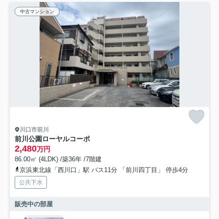
中古マンション
川口市前川
前川公園ローヤルコーポ
2,480
万円
86.00㎡ (4LDK) /築36年 /7階建
京浜東北線「西川口」駅 バス11分 「前川四丁目」 停歩4分
公共下水
販売中の部屋