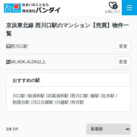
0
お気に入り
京浜東北線 西川口駅のマンション【売買】物件一
覧
西川口駅
変更
4K,4DK,4LDK以上
変更
おすすめの駅
川口駅
/
南浦和駅
/
武蔵浦和駅
/
西川口駅
/
蕨駅
/
志木駅
/
朝霞台駅
/
川口元郷駅
/
川越駅
/
所沢駅
1
棟
1
件