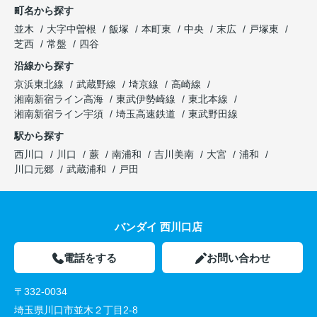
町名から探す
並木
大字中曽根
飯塚
本町東
中央
末広
戸塚東
芝西
常盤
四谷
沿線から探す
京浜東北線
武蔵野線
埼京線
高崎線
湘南新宿ライン高海
東武伊勢崎線
東北本線
湘南新宿ライン宇須
埼玉高速鉄道
東武野田線
駅から探す
西川口
川口
蕨
南浦和
吉川美南
大宮
浦和
川口元郷
武蔵浦和
戸田
バンダイ 西川口店
電話をする
お問い合わせ
〒332-0034
埼玉県川口市並木２丁目2-8