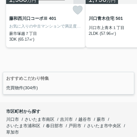
万円
万円
藤和西川口コーポⅢ 401
川口青木住宅 501
お気に入りの中古マンションで満足度の高い生活をしましょう。専有面積が65.17㎡と十分な広さでゆったりと生活できるのではないのでしょうか。夢のマイホームは、京浜東北線西川口近辺のお住まいを候補にいかがでしょうか。048-711-3712までお問い合わせ下さい。是非バンダイ 南浦和本店にお任せ下さい。
川口市上青木１丁目
蕨市塚越７丁目
2LDK (57.96㎡)
3DK (65.17㎡)
おすすめこだわり特集
売買物件(304件)
市区町村から探す
川口市
さいたま市南区
吉川市
越谷市
蕨市
さいたま市浦和区
春日部市
戸田市
さいたま市中央区
草加市