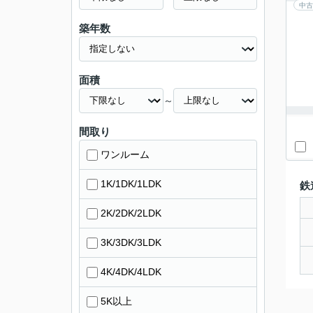
中古
築年数
面積
～
間取り
ワンルーム
1K/1DK/1LDK
鉄
2K/2DK/2LDK
3K/3DK/3LDK
4K/4DK/4LDK
5K以上