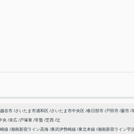
越谷市
さいたま市浦和区
さいたま市中央区
春日部市
戸田市
蕨市
中央
末広
戸塚東
常盤
芝西
辻
高崎線
湘南新宿ライン高海
東武伊勢崎線
東北本線
湘南新宿ライン宇