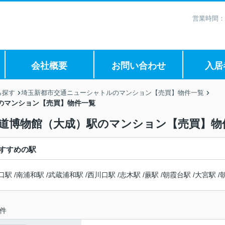
営業時間：
会社概要
お問い合わせ
入居
ら探す
埼玉新都市交通ニューシャトルのマンション【売買】物件一覧
のマンション【売買】物件一覧
鉄道博物館（大成）駅のマンション【売買】物
すすめの駅
口駅
/
南浦和駅
/
武蔵浦和駅
/
西川口駅
/
志木駅
/
蕨駅
/
朝霞台駅
/
大宮駅
/
件