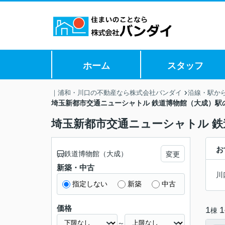
ホーム
スタッフ
｜浦和・川口の不動産なら株式会社バンダイ
沿線・駅か
埼玉新都市交通ニューシャトル 鉄道博物館（大成）駅
埼玉新都市交通ニューシャトル 
お
鉄道博物館（大成）
変更
新築・中古
川
指定しない
新築
中古
価格
1
1
棟
～