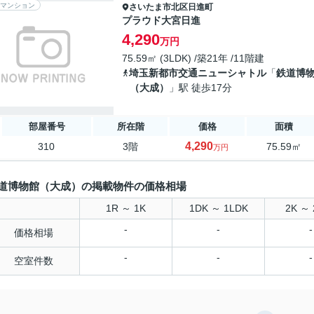
マンション
さいたま市北区
日進町
プラウド大宮日進
4,290
万円
75.59㎡ (3LDK) /築21年 /11階建
埼玉新都市交通ニューシャトル
「
鉄道博
（大成）
」駅 徒歩17分
部屋番号
所在階
価格
面積
4,290
310
3階
75.59㎡
万円
道博物館（大成）の掲載物件の価格相場
1R ～ 1K
1DK ～ 1LDK
2K ～ 
-
-
-
価格相場
-
-
-
空室件数