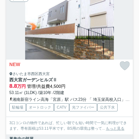
NEW
さいたま市西区西大宮
西大宮ガーデンヒルズⅡ
8.8
万円
管理/共益費4,500円
53.11㎡ (1LDK) /築10年 /2階建
湘南新宿ライン高海「宮原」駅 バス23分 「 埼玉栄高校入口」 停歩6分
駐輪場
オートロック
CATV
光ファイバー
公共下水
3口コンロの物件であれば、忙しい朝でも短い時間で一気に料理ができ
ます。専有面積は53.11平米です。BS用の環境は整って...
もっと見る
募集中の部屋