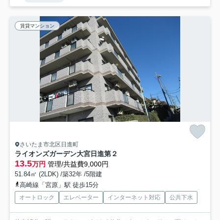
賃貸マンション
さいたま市北区日進町
ライオンズガーデン大宮日進第２
13.5
万円
管理/共益費9,000円
51.84㎡ (2LDK) /築32年 /5階建
高崎線「宮原」駅 徒歩15分
オートロック
エレベーター
インターネット対応
公共下水