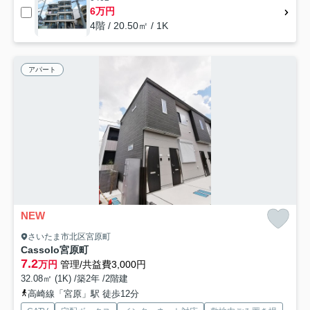
6万円
4階 / 20.50㎡ / 1K
アパート
NEW
さいたま市北区宮原町
Cassolo宮原町
7.2
万円
管理/共益費3,000円
32.08㎡ (1K) /築2年 /2階建
高崎線「宮原」駅 徒歩12分