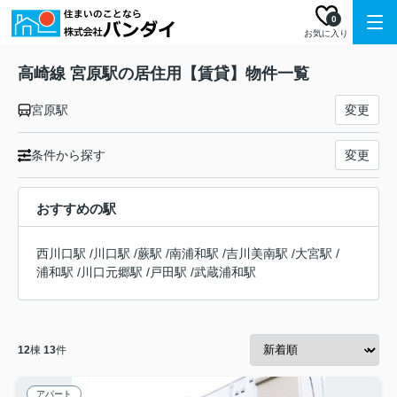
0
お気に入り
高崎線 宮原駅の居住用【賃貸】物件一覧
宮原駅
変更
条件から探す
変更
おすすめの駅
西川口駅
/
川口駅
/
蕨駅
/
南浦和駅
/
吉川美南駅
/
大宮駅
/
浦和駅
/
川口元郷駅
/
戸田駅
/
武蔵浦和駅
12
棟
13
件
アパート