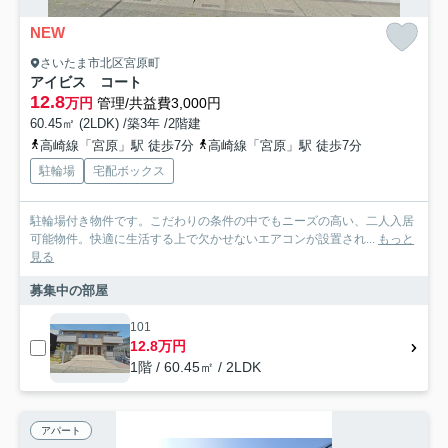
NEW
さいたま市北区宮原町
アイビス コート
12.8
万円
管理/共益費3,000円
60.45㎡ (2LDK) /築3年 /2階建
高崎線「宮原」駅 徒歩7分
高崎線「宮原」駅 徒歩7分
駐輪場
宅配ボックス
駐輪場付き物件です。こだわりの条件の中でもニーズの高い、二人入居
可能物件。快適に生活する上で欠かせないエアコンが設置され...
もっと
見る
募集中の部屋
101
12.8万円
1階 / 60.45㎡ / 2LDK
アパート