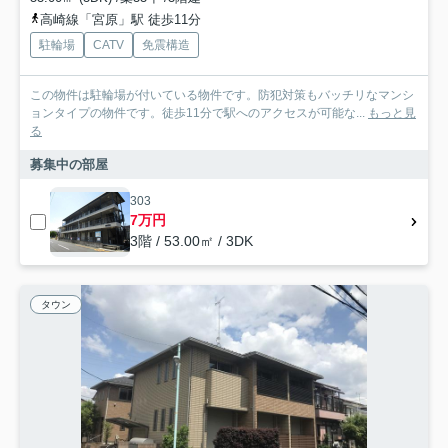
高崎線「宮原」駅 徒歩11分
駐輪場
CATV
免震構造
この物件は駐輪場が付いている物件です。防犯対策もバッチリなマンシ
ョンタイプの物件です。徒歩11分で駅へのアクセスが可能な...
もっと見
る
募集中の部屋
303
7万円
3階 / 53.00㎡ / 3DK
タウン