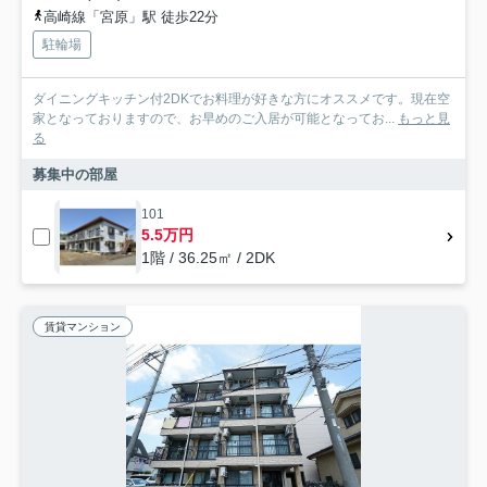
高崎線「宮原」駅 徒歩22分
駐輪場
ダイニングキッチン付2DKでお料理が好きな方にオススメです。現在空
家となっておりますので、お早めのご入居が可能となってお...
もっと見
る
募集中の部屋
101
5.5万円
1階 / 36.25㎡ / 2DK
賃貸マンション