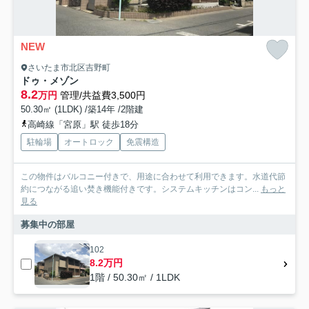
NEW
さいたま市北区吉野町
ドゥ・メゾン
8.2
万円
管理/共益費3,500円
50.30㎡ (1LDK) /築14年 /2階建
高崎線「宮原」駅 徒歩18分
駐輪場
オートロック
免震構造
この物件はバルコニー付きで、用途に合わせて利用できます。水道代節
約につながる追い焚き機能付きです。システムキッチンはコン...
もっと
見る
募集中の部屋
102
8.2万円
1階 / 50.30㎡ / 1LDK