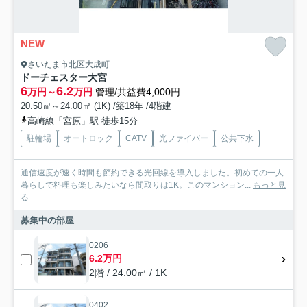
NEW
さいたま市北区大成町
ドーチェスター大宮
6
6.2
万円～
万円
管理/共益費4,000円
20.50㎡～24.00㎡ (1K) /築18年 /4階建
高崎線「宮原」駅 徒歩15分
駐輪場
オートロック
CATV
光ファイバー
公共下水
通信速度が速く時間も節約できる光回線を導入しました。初めての一人
暮らしで料理も楽しみたいなら間取りは1K。このマンション...
もっと見
る
募集中の部屋
0206
6.2万円
2階 / 24.00㎡ / 1K
0402