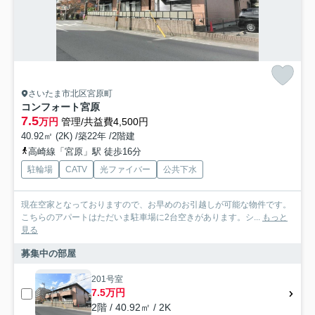
さいたま市北区宮原町
コンフォート宮原
7.5
万円
管理/共益費4,500円
40.92㎡ (2K) /築22年 /2階建
高崎線「宮原」駅 徒歩16分
駐輪場
CATV
光ファイバー
公共下水
現在空家となっておりますので、お早めのお引越しが可能な物件です。
こちらのアパートはただいま駐車場に2台空きがあります。シ...
もっと
見る
募集中の部屋
201号室
7.5万円
2階 / 40.92㎡ / 2K