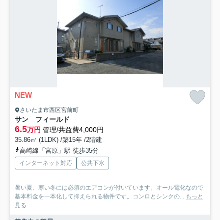
NEW
さいたま市西区宮前町
サン フィールド
6.5
万円
管理/共益費4,000円
35.86㎡ (1LDK) /築15年 /2階建
高崎線「宮原」駅 徒歩35分
インターネット対応
公共下水
暑い夏、寒い冬には必須のエアコンが付いています。オール電化なので
基本料金を一本化して抑えられる物件です。コンロとシンクの...
もっと
見る