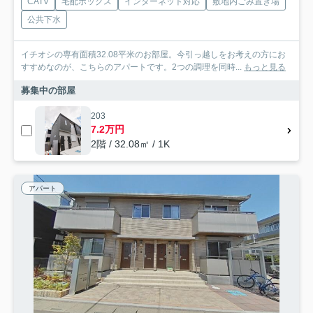
CATV
宅配ボックス
インターネット対応
敷地内ごみ置き場
公共下水
イチオシの専有面積32.08平米のお部屋。今引っ越しをお考えの方にお
すすめなのが、こちらのアパートです。2つの調理を同時...
もっと見る
募集中の部屋
203
7.2万円
2階 / 32.08㎡ / 1K
アパート