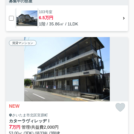
募集中の部屋
103号室
6.5万円
1階 / 35.86㎡ / 1LDK
賃貸マンション
NEW
さいたま市北区宮原町
カターラヴィレッヂⅠ
7
万円
管理/共益費2,000円
53.00㎡ (3DK) /築33年 /3階建