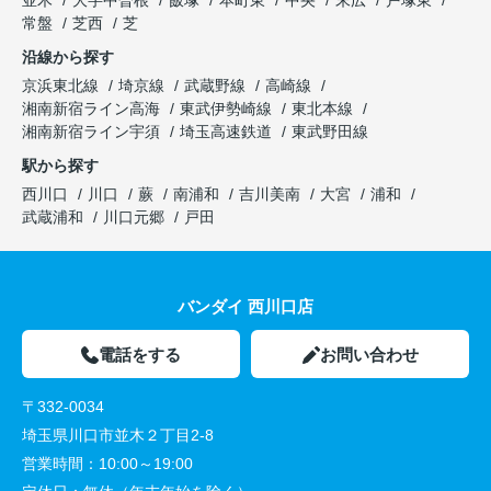
並木
大字中曽根
飯塚
本町東
中央
末広
戸塚東
常盤
芝西
芝
沿線から探す
京浜東北線
埼京線
武蔵野線
高崎線
湘南新宿ライン高海
東武伊勢崎線
東北本線
湘南新宿ライン宇須
埼玉高速鉄道
東武野田線
駅から探す
西川口
川口
蕨
南浦和
吉川美南
大宮
浦和
武蔵浦和
川口元郷
戸田
バンダイ 西川口店
電話をする
お問い合わせ
〒332-0034
埼玉県川口市並木２丁目2-8
営業時間：
10:00～19:00