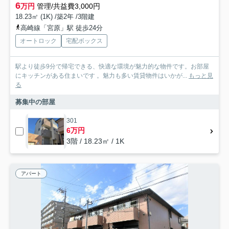
6
万円
管理/共益費3,000円
18.23㎡ (1K) /築2年 /3階建
高崎線「宮原」駅 徒歩24分
オートロック
宅配ボックス
駅より徒歩9分で帰宅できる、快適な環境が魅力的な物件です。お部屋
にキッチンがある住まいです 。魅力も多い賃貸物件はいかが...
もっと見
る
募集中の部屋
301
6万円
3階 / 18.23㎡ / 1K
アパート