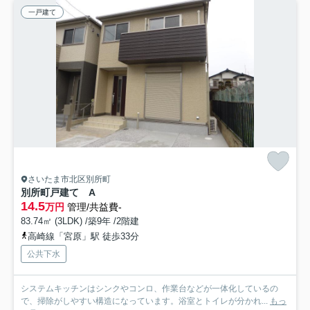
一戸建て
さいたま市北区別所町
別所町戸建て A
14.5
万円
管理/共益費-
83.74㎡ (3LDK) /築9年 /2階建
高崎線「宮原」駅 徒歩33分
公共下水
システムキッチンはシンクやコンロ、作業台などが一体化しているの
で、掃除がしやすい構造になっています。浴室とトイレが分かれ...
もっ