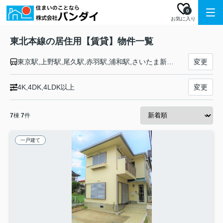
0
お気に入り
東北本線の居住用【賃貸】物件一覧
東京駅,上野駅,尾久駅,赤羽駅,浦和駅,さいたま新都心駅,大宮駅,土呂駅,東大宮駅,蓮田駅,白岡駅,新白岡駅,久喜駅,東鷲宮駅,栗橋駅,古河駅,野木駅,間々田駅,小山駅,小金井駅,自治医大駅,石橋駅,雀宮駅,宇都宮駅,岡本駅,宝積寺駅,氏家駅,蒲須坂駅,片岡駅,矢板駅,野崎駅,西那須野駅,那須塩原駅,黒磯駅,高久駅,黒田原駅,豊原駅,白坂駅,新白河駅,白河駅,久田野駅,泉崎駅,矢吹駅,鏡石駅,須賀川駅,安積永盛駅,郡山駅,日和田駅,五百川駅,本宮駅,杉田駅,二本松駅,安達駅,松川駅,金谷川駅,南福島駅,福島駅,東福島駅,伊達駅,桑折駅,藤田駅,貝田駅,越河駅,白石駅,東白石駅,北白川駅,大河原駅,船岡駅,槻木駅,岩沼駅,館腰駅,名取駅,南仙台駅,太子堂駅,長町駅,仙台駅,東仙台駅,岩切駅,新利府駅,利府駅,陸前山王駅,国府多賀城駅,塩釜駅,松島駅,愛宕駅,品井沼駅,鹿島台駅,松山町駅,小牛田駅,田尻駅,瀬峰駅,梅ケ沢駅,新田駅,石越駅,油島駅,花泉駅,清水原駅,有壁駅,一ノ関駅,山ノ目駅,平泉駅,前沢駅,陸中折居駅,水沢駅,金ケ崎駅,六原駅,北上駅,村崎野駅,花巻駅,花巻空港駅,石鳥谷駅,日詰駅,紫波中央駅,古館駅,矢幅駅,岩手飯岡駅,仙北町駅,盛岡駅,八戸駅,陸奥市川駅,下田駅,向山駅,三沢駅,小川原駅,上北町駅,乙供駅,千曳駅,野辺地駅,狩場沢駅,清水川駅,小湊駅,西平内駅,浅虫温泉駅,野内駅,矢田前駅,小柳駅,東青森駅,青森駅
変更
4K,4DK,4LDK以上
変更
7
棟
7
件
一戸建て