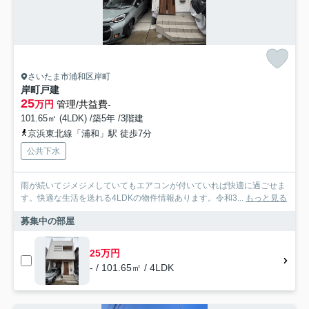
さいたま市浦和区岸町
岸町戸建
25
万円
管理/共益費-
101.65㎡ (4LDK) /築5年 /3階建
京浜東北線「浦和」駅 徒歩7分
公共下水
雨が続いてジメジメしていてもエアコンが付いていれば快適に過ごせま
す。快適な生活を送れる4LDKの物件情報あります。令和3...
もっと見る
募集中の部屋
25万円
- / 101.65㎡ / 4LDK