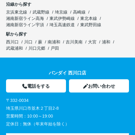
沿線から探す
京浜東北線
武蔵野線
埼京線
高崎線
湘南新宿ライン高海
東武伊勢崎線
東北本線
湘南新宿ライン宇須
埼玉高速鉄道
東武野田線
駅から探す
西川口
川口
蕨
南浦和
吉川美南
大宮
浦和
武蔵浦和
川口元郷
戸田
バンダイ 西川口店
電話をする
お問い合わせ
〒332-0034
埼玉県川口市並木２丁目2-8
営業時間：
10:00～19:00
定休日：
無休（年末年始を除く）