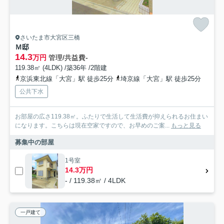
さいたま市大宮区三橋
Ｍ邸
14.3
万円
管理/共益費-
119.38㎡ (4LDK) /築36年 /2階建
京浜東北線「大宮」駅 徒歩25分
埼京線「大宮」駅 徒歩25分
公共下水
お部屋の広さ119.38㎡。ふたりで生活して生活費が抑えられるお住まい
になります。こちらは現在空家ですので、お早めのご案...
もっと見る
募集中の部屋
1号室
14.3万円
- / 119.38㎡ / 4LDK
一戸建て