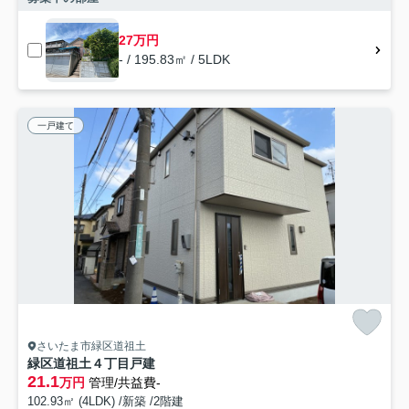
27万円
- / 195.83㎡ / 5LDK
一戸建て
さいたま市緑区道祖土
緑区道祖土４丁目戸建
21.1
万円
管理/共益費-
102.93㎡ (4LDK) /新築 /2階建