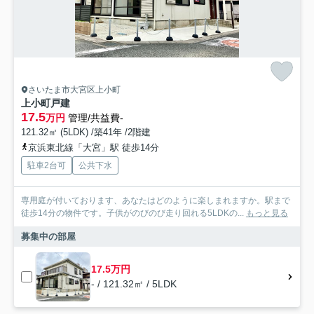
さいたま市大宮区上小町
上小町戸建
17.5
万円
管理/共益費-
121.32㎡ (5LDK) /築41年 /2階建
京浜東北線「大宮」駅 徒歩14分
駐車2台可
公共下水
専用庭が付いております、あなたはどのように楽しまれますか。駅まで
徒歩14分の物件です。子供がのびのび走り回れる5LDKの...
もっと見る
募集中の部屋
17.5万円
- / 121.32㎡ / 5LDK