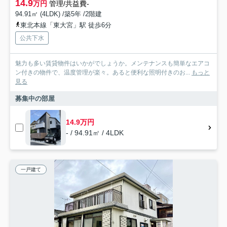
14.9
万円
管理/共益費-
94.91㎡ (4LDK) /築5年 /2階建
東北本線「東大宮」駅 徒歩6分
公共下水
魅力も多い賃貸物件はいかがでしょうか。メンテナンスも簡単なエアコ
ン付きの物件で、温度管理が楽々。あると便利な照明付きのお...
もっと
見る
募集中の部屋
14.9万円
- / 94.91㎡ / 4LDK
一戸建て