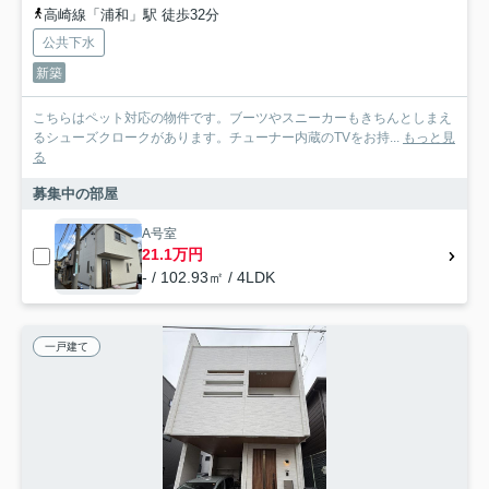
高崎線「浦和」駅 徒歩32分
公共下水
新築
こちらはペット対応の物件です。ブーツやスニーカーもきちんとしまえ
るシューズクロークがあります。チューナー内蔵のTVをお持...
もっと見
る
募集中の部屋
A号室
21.1万円
- / 102.93㎡ / 4LDK
一戸建て