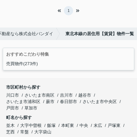
1
不動産なら株式会社バンダイ
東北本線の居住用【賃貸】物件一覧
おすすめこだわり特集
売買物件(273件)
市区町村から探す
川口市
さいたま市南区
吉川市
越谷市
さいたま市浦和区
蕨市
春日部市
さいたま市中央区
戸田市
草加市
町名から探す
並木
大字中曽根
飯塚
本町東
中央
末広
戸塚東
芝西
常盤
大字袋山