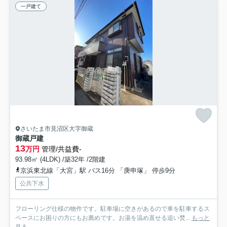
一戸建て
さいたま市見沼区大字御蔵
御蔵戸建
13
万円
管理/共益費-
93.98㎡ (4LDK) /築32年 /2階建
京浜東北線「大宮」駅 バス16分 「庚申塚」 停歩9分
公共下水
フローリング仕様の物件です。駐車場に空きがあるので車を駐車するス
ペースにお困りの方にもお薦めです。お湯を温め直せる追い焚...
もっと