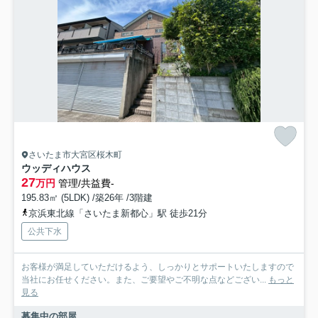
さいたま市大宮区桜木町
ウッディハウス
27
万円
管理/共益費-
195.83㎡ (5LDK) /築26年 /3階建
京浜東北線「さいたま新都心」駅 徒歩21分
公共下水
お客様が満足していただけるよう、しっかりとサポートいたしますので
当社にお任せください。また、ご要望やご不明な点などござい...
もっと
見る
募集中の部屋