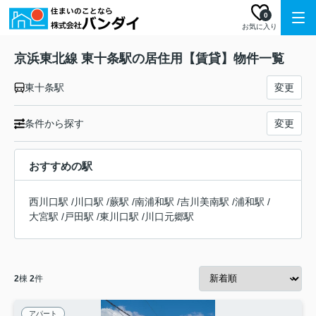
0
お気に入り
京浜東北線 東十条駅の居住用【賃貸】物件一覧
東十条駅
変更
条件から探す
変更
おすすめの駅
西川口駅
/
川口駅
/
蕨駅
/
南浦和駅
/
吉川美南駅
/
浦和駅
/
大宮駅
/
戸田駅
/
東川口駅
/
川口元郷駅
2
棟
2
件
アパート