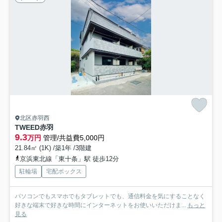
北区赤羽西
TWEED赤羽
9.3
万円
管理/共益費5,000円
21.84㎡ (1K) /築1年 /3階建
京浜東北線「東十条」駅 徒歩12分
駐輪場
宅配ボックス
パソコンでもスマホでもタブレットでも、通信料金を気にすることなく
好きな端末で好きな時間にインターネットをお使いいただけま...
もっと
見る