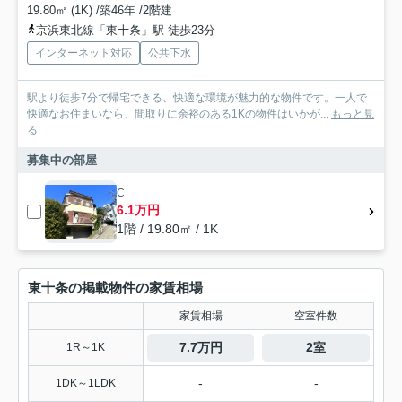
19.80㎡ (1K) /築46年 /2階建
京浜東北線「東十条」駅 徒歩23分
インターネット対応
公共下水
駅より徒歩7分で帰宅できる、快適な環境が魅力的な物件です。一人で
快適なお住まいなら、間取りに余裕のある1Kの物件はいかが...
もっと見
る
募集中の部屋
C
6.1万円
1階 / 19.80㎡ / 1K
東十条の掲載物件の家賃相場
家賃相場
空室件数
7.7万円
2室
1R～1K
-
-
1DK～1LDK