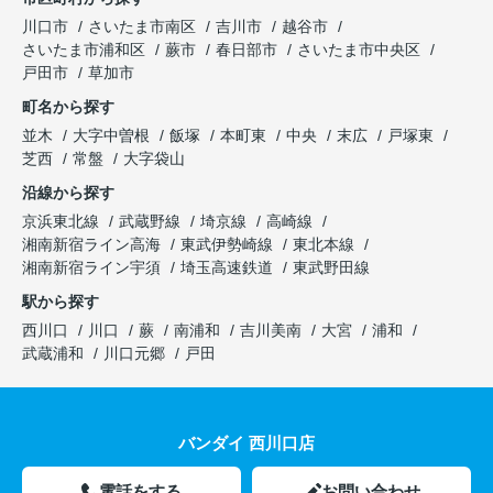
川口市
さいたま市南区
吉川市
越谷市
さいたま市浦和区
蕨市
春日部市
さいたま市中央区
戸田市
草加市
町名から探す
並木
大字中曽根
飯塚
本町東
中央
末広
戸塚東
芝西
常盤
大字袋山
沿線から探す
京浜東北線
武蔵野線
埼京線
高崎線
湘南新宿ライン高海
東武伊勢崎線
東北本線
湘南新宿ライン宇須
埼玉高速鉄道
東武野田線
駅から探す
西川口
川口
蕨
南浦和
吉川美南
大宮
浦和
武蔵浦和
川口元郷
戸田
バンダイ 西川口店
電話をする
お問い合わせ