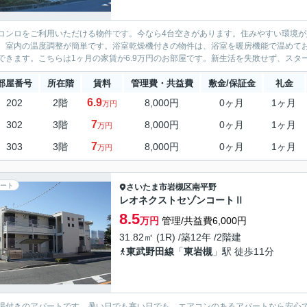
コンロをご利用いただける物件です。今なら4台空きがあります。住みやすい環境
、室内の温度調整が簡単です。浴室乾燥機付きの物件は、浴室を暖房機能で温めて
できます。こちらは1ヶ月の家賃が6.9万円のお部屋です。新生活を失敗せず、スター
部屋番号
所在階
賃料
管理費・共益費
敷金/保証金
礼金
6.9
202
2階
8,000円
0ヶ月
1ヶ月
万円
7
302
3階
8,000円
0ヶ月
1ヶ月
万円
7
303
3階
8,000円
0ヶ月
1ヶ月
万円
ート
さいたま市岩槻区
南平野
レオネクストセゾンコートⅡ
8.5
万円
管理/共益費6,000円
31.82㎡ (1R) /築12年 /2階建
東武野田線
「
東岩槻
」駅 徒歩11分
場付きのアパートです。暑い日でも寒い日でも、エアコンのあるアパートなら安心です