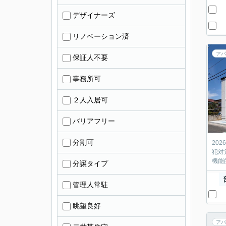
デザイナーズ
リノベーション済
アパ
保証人不要
事務所可
２人入居可
バリアフリー
分割可
20
犯対
機能
分譲タイプ
管理人常駐
眺望良好
アパ