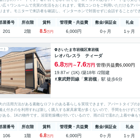
い広々ワンルームで充実の生活をおくれます。電気コンロをご利用いただけるアパ
ります。モニターで来訪者を確認し、インターホンで対面せずに会話することができま
部屋番号
所在階
賃料
管理費・共益費
敷金/保証金
礼金
8.5
201
2階
6,000円
0ヶ月
1ヶ月
万円
ート
さいたま市岩槻区
東岩槻
レオパレスラ ティーダ
6.8
7.6
万円～
万円
管理/共益費6,000円
19.87㎡ (1K) /築18年 /2階建
東武野田線
「
東岩槻
」駅 徒歩6分
大の活用方法がある素敵なロフトのある暮らしを実現できます。アパートタイプの
備え付きのを利用すれば新しく購入する家具家電が多くないので、手間をかけずに
がある、1Kの物件です。浴室乾燥機が付いているので、雨の日で濡れた上着や傘もす
部屋番号
所在階
賃料
管理費・共益費
敷金/保証金
礼金
6.8
106
1階
6,000円
0ヶ月
1ヶ月
万円