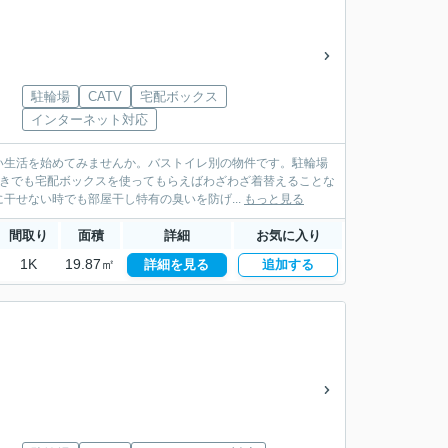
駐輪場
CATV
宅配ボックス
インターネット対応
い生活を始めてみませんか。バストイレ別の物件です。駐輪場
ときでも宅配ボックスを使ってもらえばわざわざ着替えることな
干せない時でも部屋干し特有の臭いを防げ...
もっと見る
間取り
面積
詳細
お気に入り
1K
19.87㎡
詳細を見る
追加する