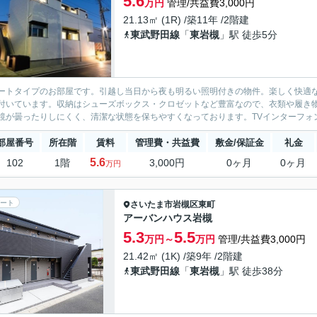
5.6
万円
管理/共益費3,000円
21.13㎡ (1R) /築11年 /2階建
東武野田線
「
東岩槻
」駅 徒歩5分
ートタイプのお部屋です。引越し当日から夜も明るい照明付きの物件。楽しく快適
付いています。収納はシューズボックス・クロゼットなど豊富なので、衣類や履き
鏡が曇ったりしにくく、清潔な状態を保ちやすくなっております。TVインターフォン
部屋番号
所在階
賃料
管理費・共益費
敷金/保証金
礼金
5.6
102
1階
3,000円
0ヶ月
0ヶ月
万円
ート
さいたま市岩槻区
東町
アーバンハウス岩槻
5.3
5.5
万円～
万円
管理/共益費3,000円
21.42㎡ (1K) /築9年 /2階建
東武野田線
「
東岩槻
」駅 徒歩38分