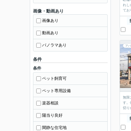
れし
てお
画像・動画あり
画像あり
動画あり
パノラマあり
アパ
条件
条件
ペット飼育可
ペット専用設備
無限
楽器相談
す。
切り
陽当り良好
閑静な住宅地