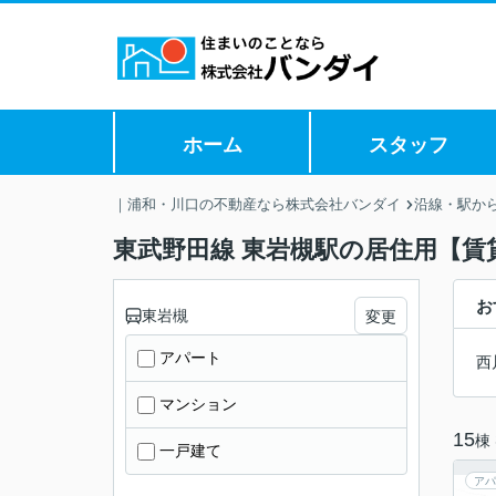
ホーム
スタッフ
｜浦和・川口の不動産なら株式会社バンダイ
沿線・駅か
東武野田線 東岩槻駅の居住用【賃
お
東岩槻
変更
アパート
西
マンション
15
棟
一戸建て
アパ