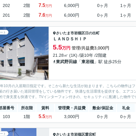
7.5
202
2階
6,000円
0ヶ月
1ヶ月
万円
7.6
201
2階
6,000円
0ヶ月
1ヶ月
万円
ート
さいたま市岩槻区
日の出町
ＬＡＮＤＳＨＩＰ
5.5
万円
管理/共益費3,000円
21.28㎡ (1K) /築10年 /2階建
東武野田線
「
東岩槻
」駅 徒歩25分
26年10月の入居期日指定です。そこから新たな生活が始まります。こちらの物件は
策の行き届いた巡回管理をしている物件です。快適な生活環境を提供する、エアコ
的で身支度も快適です。TVインターフォン付きの、セキュリティに配慮した物件です
部屋番号
所在階
賃料
管理費・共益費
敷金/保証金
礼金
5.5
103
1階
3,000円
0ヶ月
0ヶ月
万円
ート
さいたま市岩槻区
愛宕町