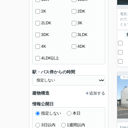
2K
2DK
電気
ので
2LDK
3K
とも
3DK
3LDK
4K
4DK
4LDK以上
駅・バス停からの時間
アパ
建物構造
追加する
情報公開日
指定しない
本日
3日以内
1週間以内
駐輪