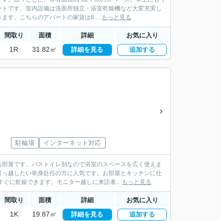
ートです。室内設備は洗面所独立・浴室乾燥機など大変充実し
す。こちらのアパートの家賃は8....
もっと見る
間取り
面積
詳細
お気に入り
1R
31.82㎡
詳細を見る
追加する
駐輪場
インターネット対応
お部屋です。バストイレ別なので浴室のスペースを広く使えま
引っ越したい単身赴任の方に人気です。お部屋とキッチンに仕
ぐに乾燥できます。モニター越しに来訪者...
もっと見る
間取り
面積
詳細
お気に入り
1K
19.87㎡
詳細を見る
追加する