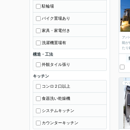
駐輪場
バイク置場あり
家具・家電付き
アパ
洗濯機置場有
能が
たり
構造・工法
外観タイル張り
キッチン
アパ
コンロ２口以上
食器洗い乾燥機
システムキッチン
カウンターキッチン