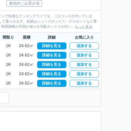
敷地内ごみ置き場
チンで快適なクッキングライフを。二口コンロが付いていま
して暮らせます。収納はシューズボックス・クロゼットなど豊
時間調整の手間が省ける宅配ボックスが付い...
もっと見る
間取り
面積
詳細
お気に入り
1K
24.62㎡
詳細を見る
追加する
1K
24.62㎡
詳細を見る
追加する
1K
24.62㎡
詳細を見る
追加する
1K
24.62㎡
詳細を見る
追加する
1K
24.62㎡
詳細を見る
追加する
）