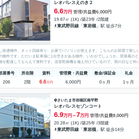
レオパレスえのき２
6.6
万円
管理/共益費6,000円
19.87㎡ (1K) /築23年 /2階建
東武野田線
「
東岩槻
」駅 徒歩7分
し快適物件、ネット回線有り、お家でパソコンが使えます。こちらのお部屋で新し
の物件です。ただいま駐車場に1台空きがある物件、いかがでしょうか。部屋着の
物を配達してもらえて便利です。浴室乾燥機を備え付けているので、雨の日など外に
部屋番号
所在階
賃料
管理費・共益費
敷金/保証金
礼金
6.6
206
2階
6,000円
0ヶ月
1ヶ月
万円
マンション
さいたま市岩槻区
南平野
レオパレスセゾンコート
6.9
7
万円～
万円
管理/共益費8,000円
20.28㎡ (1K) /築25年 /3階建
東武野田線
「
東岩槻
」駅 徒歩14分