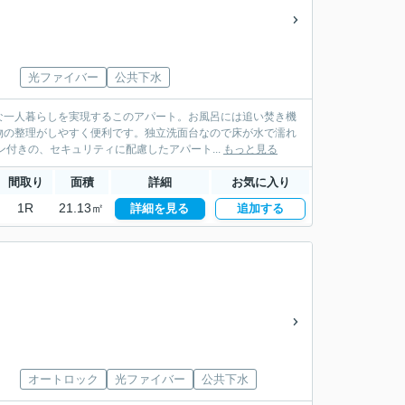
光ファイバー
公共下水
な一人暮らしを実現するこのアパート。お風呂には追い焚き機
物の整理がしやすく便利です。独立洗面台なので床が水で濡れ
付きの、セキュリティに配慮したアパート...
もっと見る
間取り
面積
詳細
お気に入り
1R
21.13㎡
詳細を見る
追加する
オートロック
光ファイバー
公共下水