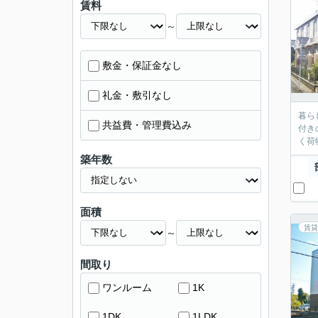
賃料
～
敷金・保証金なし
礼金・敷引なし
暮ら
共益費・管理費込み
付き
く荷
築年数
面積
賃貸
～
間取り
ワンルーム
1K
1DK
1LDK