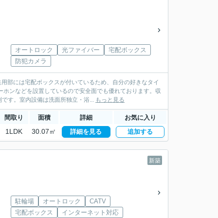
オートロック
光ファイバー
宅配ボックス
防犯カメラ
。共用部には宅配ボックスが付いているため、自分の好きなタイ
ーホンなどを設置しているので安全面でも優れております。収
す。室内設備は洗面所独立・浴...
もっと見る
間取り
面積
詳細
お気に入り
1LDK
30.07㎡
詳細を見る
追加する
新築
駐輪場
オートロック
CATV
宅配ボックス
インターネット対応