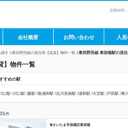
営業時間：
会社概要
お問い合わせ
入居
東武野田線 東岩槻駅の居
ら探す
東武野田線の居住用【賃貸】物件一覧
貸】物件一覧
すすめの駅
川口駅
/
川口駅
/
蕨駅
/
南浦和駅
/
吉川美南駅
/
浦和駅
/
大宮駅
/
戸田駅
/
東
31
件
ート
さいたま市岩槻区
東岩槻