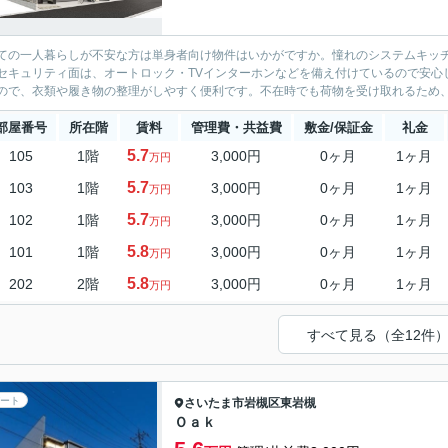
ての一人暮らしが不安な方は単身者向け物件はいかがですか。憧れのシステムキッ
セキュリティ面は、オートロック・TVインターホンなどを備え付けているので安心
ので、衣類や履き物の整理がしやすく便利です。不在時でも荷物を受け取れるため、
部屋番号
所在階
賃料
管理費・共益費
敷金/保証金
礼金
5.7
105
1階
3,000円
0ヶ月
1ヶ月
万円
5.7
103
1階
3,000円
0ヶ月
1ヶ月
万円
5.7
102
1階
3,000円
0ヶ月
1ヶ月
万円
5.8
101
1階
3,000円
0ヶ月
1ヶ月
万円
5.8
202
2階
3,000円
0ヶ月
1ヶ月
万円
すべて見る（全12件
ート
さいたま市岩槻区
東岩槻
Ｏａｋ