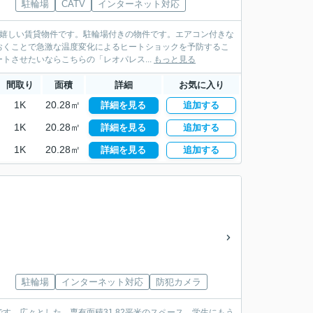
駐輪場
CATV
インターネット対応
が嬉しい賃貸物件です。駐輪場付きの物件です。エアコン付きな
おくことで急激な温度変化によるヒートショックを予防するこ
トさせたいならこちらの「レオパレス...
もっと見る
間取り
面積
詳細
お気に入り
1K
20.28㎡
詳細を見る
追加する
1K
20.28㎡
詳細を見る
追加する
1K
20.28㎡
詳細を見る
追加する
駐輪場
インターネット対応
防犯カメラ
。広々とした、専有面積31.82平米のスペース。学生にもう