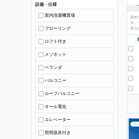
設備・仕様
室内洗濯機置場
初め
す。
フローリング
富な
ロフト付き
メゾネット
ベランダ
バルコニー
ルーフバルコニー
オール電化
エレベーター
アパ
照明器具付き