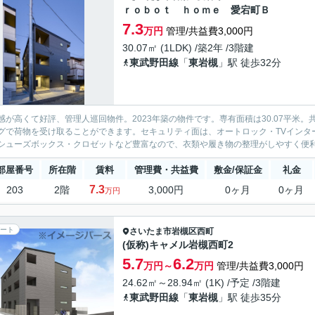
ｒｏｂｏｔ ｈｏｍｅ 愛宕町Ｂ
7.3
万円
管理/共益費3,000円
30.07㎡ (1LDK) /築2年 /3階建
東武野田線
「
東岩槻
」駅 徒歩32分
感が高くて好評、管理人巡回物件。2023年築の物件です。専有面積は30.07平米
グで荷物を受け取ることができます。セキュリティ面は、オートロック・TVインタ
シューズボックス・クロゼットなど豊富なので、衣類や履き物の整理がしやすく便利で
部屋番号
所在階
賃料
管理費・共益費
敷金/保証金
礼金
7.3
203
2階
3,000円
0ヶ月
0ヶ月
万円
ート
さいたま市岩槻区
西町
(仮称)キャメル岩槻西町2
5.7
6.2
万円～
万円
管理/共益費3,000円
24.62㎡～28.94㎡ (1K) /予定 /3階建
東武野田線
「
東岩槻
」駅 徒歩35分