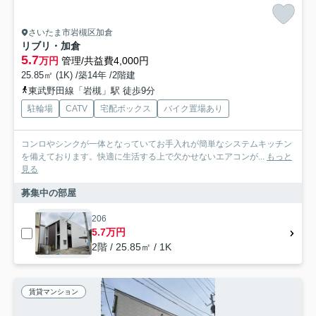
さいたま市岩槻区加倉
リブリ・加倉
5.7
万円
管理/共益費4,000円
25.85㎡ (1K) /築14年 /2階建
東武野田線「岩槻」駅 徒歩9分
駐輪場
CATV
宅配ボックス
バイク置場あり
コンロやシンクが一体となっていてお手入れが簡単なシステムキッチン
を備えております。快適に生活する上で欠かせないエアコンが...
もっと
見る
募集中の部屋
206
5.7万円
2階 / 25.85㎡ / 1K
賃貸マンション