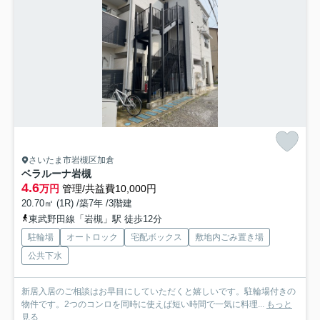
さいたま市岩槻区加倉
ベラルーナ岩槻
4.6
万円
管理/共益費10,000円
20.70㎡ (1R) /築7年 /3階建
東武野田線「岩槻」駅 徒歩12分
駐輪場
オートロック
宅配ボックス
敷地内ごみ置き場
公共下水
新居入居のご相談はお早目にしていただくと嬉しいです。駐輪場付きの
物件です。2つのコンロを同時に使えば短い時間で一気に料理...
もっと
見る