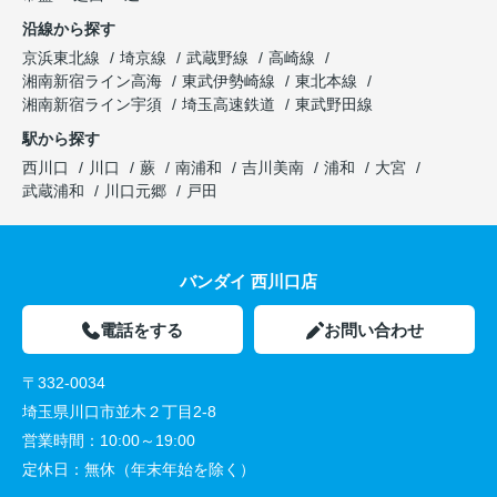
沿線から探す
京浜東北線
埼京線
武蔵野線
高崎線
湘南新宿ライン高海
東武伊勢崎線
東北本線
湘南新宿ライン宇須
埼玉高速鉄道
東武野田線
駅から探す
西川口
川口
蕨
南浦和
吉川美南
浦和
大宮
武蔵浦和
川口元郷
戸田
バンダイ 西川口店
電話をする
お問い合わせ
〒332-0034
埼玉県川口市並木２丁目2-8
営業時間：
10:00～19:00
定休日：
無休（年末年始を除く）