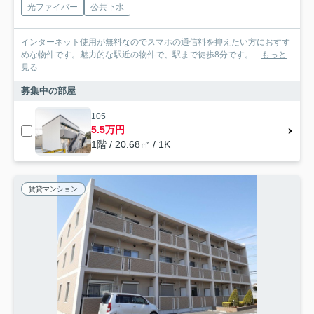
光ファイバー
公共下水
インターネット使用が無料なのでスマホの通信料を抑えたい方におすす
めな物件です。魅力的な駅近の物件で、駅まで徒歩8分です。...
もっと
見る
募集中の部屋
105
5.5万円
1階 / 20.68㎡ / 1K
賃貸マンション