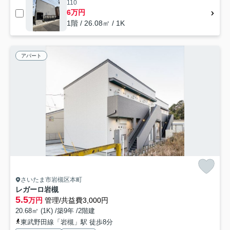
110
6万円
1階 / 26.08㎡ / 1K
アパート
さいたま市岩槻区本町
レガーロ岩槻
5.5
万円
管理/共益費3,000円
20.68㎡ (1K) /築9年 /2階建
東武野田線「岩槻」駅 徒歩8分