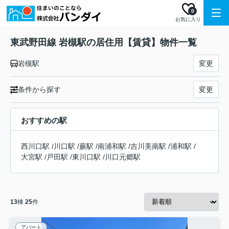
0
お気に入り
東武野田線 岩槻駅の居住用【賃貸】物件一覧
岩槻駅
変更
条件から探す
変更
おすすめの駅
西川口駅
/
川口駅
/
蕨駅
/
南浦和駅
/
吉川美南駅
/
浦和駅
/
大宮駅
/
戸田駅
/
東川口駅
/
川口元郷駅
13
棟
25
件
アパート