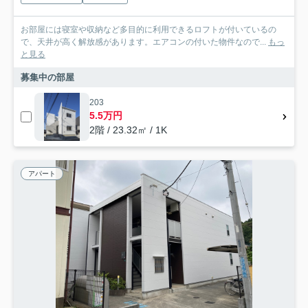
お部屋には寝室や収納など多目的に利用できるロフトが付いているの
で、天井が高く解放感があります。エアコンの付いた物件なので...
もっ
と見る
募集中の部屋
203
5.5万円
2階 / 23.32㎡ / 1K
アパート