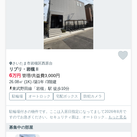
さいたま市岩槻区西原台
リブリ・岩槻Ⅱ
6
万円
管理/共益費3,000円
26.08㎡ (1K) /築1年 /3階建
東武野田線「岩槻」駅 徒歩10分
駐輪場
オートロック
宅配ボックス
防犯カメラ
駐輪場付きの物件です。ここは入居日指定になってまして2026年8月で
すのでお急ぎください。セキュリティ面は、オートロック...
もっと見る
募集中の部屋