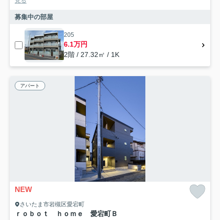
見る
募集中の部屋
205
6.1万円
2階 / 27.32㎡ / 1K
アパート
NEW
さいたま市岩槻区愛宕町
ｒｏｂｏｔ ｈｏｍｅ 愛宕町Ｂ