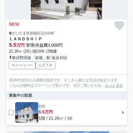
NEW
さいたま市岩槻区日の出町
ＬＡＮＤＳＨＩＰ
5.5
万円
管理/共益費3,000円
21.28㎡ (1K) /築10年 /2階建
東武野田線「岩槻」駅 徒歩10分
光ファイバー
公共下水
2026年10月の入居期日指定です。そこから新たな生活が始まります。
こちらの物件はフローリング張りです。ぜひご覧いただき...
もっと見る
募集中の部屋
103
5.5万円
1階 / 21.28㎡ / 1K