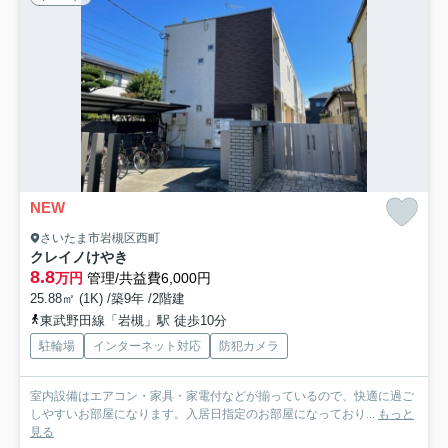
NEW
さいたま市岩槻区西町
クレイノけやき
8.8
万円
管理/共益費6,000円
25.88㎡ (1K) /築9年 /2階建
東武野田線「岩槻」駅 徒歩10分
駐輪場
インターネット対応
防犯カメラ
室内設備はエアコン・家具・家電付などが揃っているので、快適に過ご
しやすいお部屋になります。入居日指定のお部屋になっており...
もっと
見る