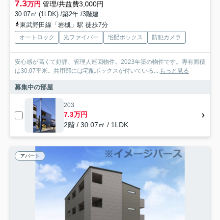
7.3
万円
管理/共益費3,000円
30.07㎡ (1LDK) /築2年 /3階建
東武野田線「岩槻」駅 徒歩7分
オートロック
光ファイバー
宅配ボックス
防犯カメラ
安心感が高くて好評、管理人巡回物件。2023年築の物件です。専有面積
は30.07平米。共用部には宅配ボックスが付いている...
もっと見る
募集中の部屋
203
7.3万円
2階 / 30.07㎡ / 1LDK
アパート