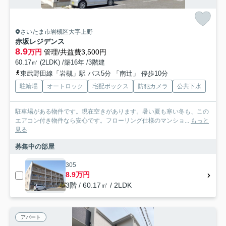
さいたま市岩槻区大字上野
赤坂レジデンス
8.9
万円
管理/共益費3,500円
60.17㎡ (2LDK) /築16年 /3階建
東武野田線「岩槻」駅 バス5分 「南辻」 停歩10分
駐輪場
オートロック
宅配ボックス
防犯カメラ
公共下水
駐車場がある物件です。現在空きがあります。暑い夏も寒い冬も、この
エアコン付き物件なら安心です。フローリング仕様のマンショ...
もっと
見る
募集中の部屋
305
8.9万円
3階 / 60.17㎡ / 2LDK
アパート