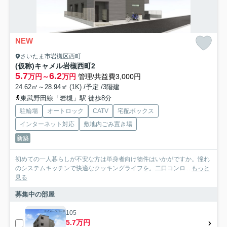
NEW
さいたま市岩槻区西町
(仮称)キャメル岩槻西町2
5.7
6.2
万円～
万円
管理/共益費3,000円
24.62㎡～28.94㎡ (1K) /予定 /3階建
東武野田線「岩槻」駅 徒歩8分
駐輪場
オートロック
CATV
宅配ボックス
インターネット対応
敷地内ごみ置き場
新築
初めての一人暮らしが不安な方は単身者向け物件はいかがですか。憧れ
のシステムキッチンで快適なクッキングライフを。二口コンロ...
もっと
見る
募集中の部屋
105
5.7万円