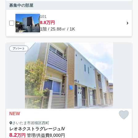
募集中の部屋
101
8.8万円
1階 / 25.88㎡ / 1K
アパート
NEW
さいたま市岩槻区西町
レオネクストラグレージュⅣ
8.2
万円
管理/共益費8,000円