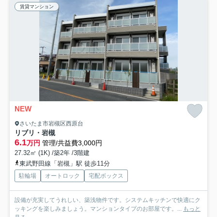
賃貸マンション
NEW
さいたま市岩槻区西原台
リブリ・岩槻
6.1
万円
管理/共益費3,000円
27.32㎡ (1K) /築2年 /3階建
東武野田線「岩槻」駅 徒歩11分
駐輪場
オートロック
宅配ボックス
設備が充実してうれしい、築浅物件です。システムキッチンで快適にク
ッキングを楽しみましょう。マンションタイプのお部屋です。...
もっと