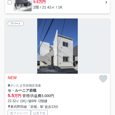
5.5万円
2階 / 21.42㎡ / 1K
アパート
NEW
さいたま市岩槻区加倉
セ・ルーニア岩槻
5.5
万円
管理/共益費3,000円
23.32㎡ (1K) /築9年 /2階建
東武野田線「岩槻」駅 徒歩13分
光ファイバー
公共下水