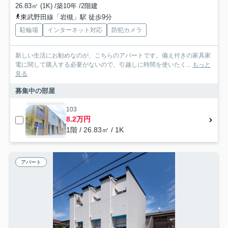
26.83㎡ (1K) /築10年 /2階建
東武野田線「岩槻」駅 徒歩9分
駐輪場
インターネット対応
防犯カメラ
新しい生活にお勧めなのが、こちらのアパートです。備え付きの家具家
電に関して購入する必要がないので、引越しに時間を使いたく...
もっと
見る
募集中の部屋
103
8.2万円
1階 / 26.83㎡ / 1K
アパート