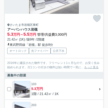
さいたま市岩槻区東町
アーバンハウス岩槻
5.3
5.5
万円～
万円
管理/共益費3,000円
21.42㎡ (1K) /築9年 /2階建
東武野田線「岩槻」駅 徒歩8分
オートロック
光ファイバー
公共下水
2016年に建設された物件です。フリーレント1ヶ月なので、お安く住み
始められます。2口コンロ付きの物件は短い時間で一気に...
もっと見る
募集中の部屋
103
5.3万円
1階 / 21.42㎡ / 1K
203