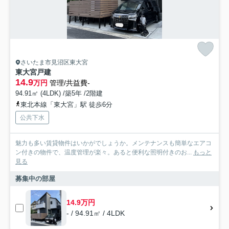
さいたま市見沼区東大宮
東大宮戸建
14.9
万円
管理/共益費-
94.91㎡ (4LDK) /築5年 /2階建
東北本線「東大宮」駅 徒歩6分
公共下水
魅力も多い賃貸物件はいかがでしょうか。メンテナンスも簡単なエアコ
ン付きの物件で、温度管理が楽々。あると便利な照明付きのお...
もっと
見る
募集中の部屋
14.9万円
- / 94.91㎡ / 4LDK