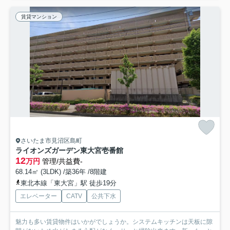
賃貸マンション
さいたま市見沼区島町
ライオンズガーデン東大宮壱番館
12
万円
管理/共益費-
68.14㎡ (3LDK) /築36年 /8階建
東北本線「東大宮」駅 徒歩19分
エレベーター
CATV
公共下水
魅力も多い賃貸物件はいかがでしょうか。システムキッチンは天板に隙