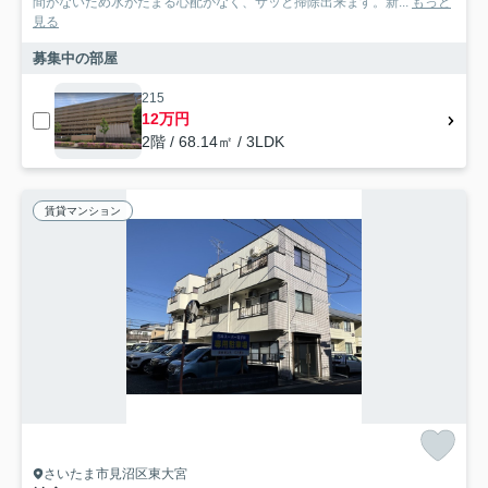
間がないため水がたまる心配がなく、サッと掃除出来ます。新...
もっと
見る
募集中の部屋
215
12万円
2階 / 68.14㎡ / 3LDK
賃貸マンション
さいたま市見沼区東大宮