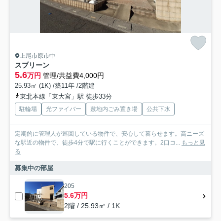
上尾市原市中
スプリーン
5.6
万円
管理/共益費4,000円
25.93㎡ (1K) /築11年 /2階建
東北本線「東大宮」駅 徒歩33分
駐輪場
光ファイバー
敷地内ごみ置き場
公共下水
定期的に管理人が巡回している物件で、安心して暮らせます。高ニーズ
な駅近の物件で、徒歩4分で駅に行くことができます。2口コ...
もっと見
る
募集中の部屋
205
5.6万円
2階 / 25.93㎡ / 1K