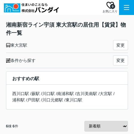
0
お気に入り
湘南新宿ライン宇須 東大宮駅の居住用【賃貸】物
件一覧
東大宮駅
変更
条件から探す
変更
おすすめの駅
西川口駅
/
蕨駅
/
川口駅
/
南浦和駅
/
吉川美南駅
/
大宮駅
/
浦和駅
/
戸田駅
/
川口元郷駅
/
東川口駅
6
棟
6
件