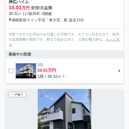
神広ハイム
10.01
万円
管理/共益費-
38.32㎡ (-) /築35年 /3階建
湘南新宿ライン宇須「東大宮」駅 徒歩12分
空家ですのでお早めのお引越しが可能です。エアコン付きなので、室内
の温度調整が簡単です。駅まで徒歩12分と、立地が魅力的な...
もっと見
る
募集中の部屋
101
10.01万円
1階 / 38.32㎡ / -
一戸建て