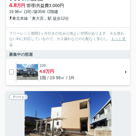
4.8
万円
管理/共益費3,000円
19.98㎡ (1R) /築35年 /2階建
東北本線「東大宮」駅 徒歩12分
フリーレント期間1ヶ月付きの住み心地よい空間があります。火を使わ
ないIHに対応しているので、ガス漏れなどの心配なく安心し...
もっと見
る
募集中の部屋
109
4.8万円
1階 / 19.98㎡ / 1R
アパート