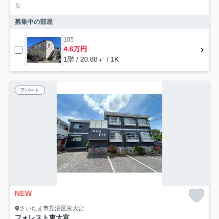
る
募集中の部屋
105
4.6万円
1階 / 20.88㎡ / 1K
アパート
NEW
さいたま市見沼区東大宮
フォレスト東大宮