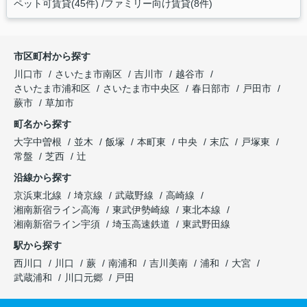
ペット可賃貸(45件)
ファミリー向け賃貸(8件)
市区町村から探す
川口市
さいたま市南区
吉川市
越谷市
さいたま市浦和区
さいたま市中央区
春日部市
戸田市
蕨市
草加市
町名から探す
大字中曽根
並木
飯塚
本町東
中央
末広
戸塚東
常盤
芝西
辻
沿線から探す
京浜東北線
埼京線
武蔵野線
高崎線
湘南新宿ライン高海
東武伊勢崎線
東北本線
湘南新宿ライン宇須
埼玉高速鉄道
東武野田線
駅から探す
西川口
川口
蕨
南浦和
吉川美南
浦和
大宮
武蔵浦和
川口元郷
戸田