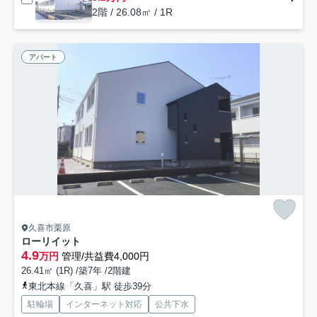
2階 / 26.08㎡ / 1R
アパート
久喜市栗原
ローリイット
4.9
万円
管理/共益費4,000円
26.41㎡ (1R) /築7年 /2階建
東北本線「久喜」駅 徒歩39分
駐輪場
インターネット対応
公共下水