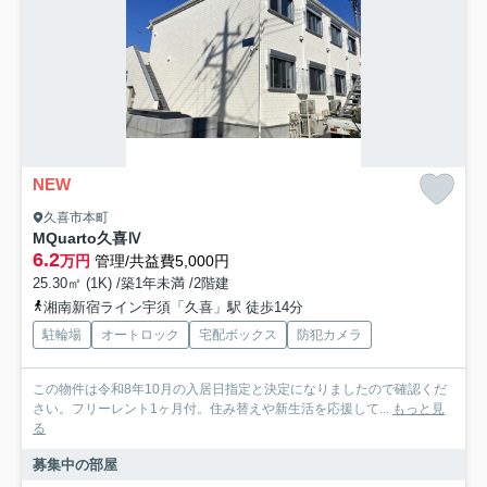
NEW
久喜市本町
MQuarto久喜Ⅳ
6.2
万円
管理/共益費5,000円
25.30㎡ (1K) /築1年未満 /2階建
湘南新宿ライン宇須「久喜」駅 徒歩14分
駐輪場
オートロック
宅配ボックス
防犯カメラ
この物件は令和8年10月の入居日指定と決定になりましたので確認くだ
さい。フリーレント1ヶ月付。住み替えや新生活を応援して...
もっと見
る
募集中の部屋