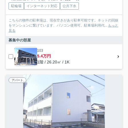
駐輪場
インターネット対応
公共下水
こちらの物件の駐車場は、現在空きがあり駐車可能です。ネットの回線
をマンションに繋げています、パソコン使用可。駐車場利用代...
もっと
見る
募集中の部屋
103
5.4万円
1階 / 26.20㎡ / 1K
アパート