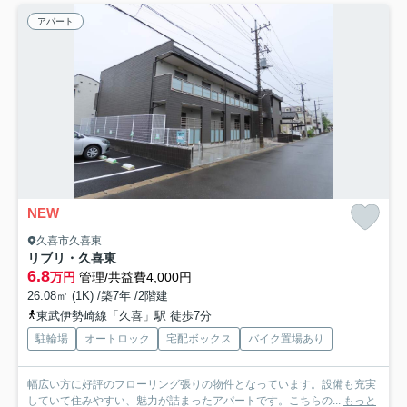
アパート
NEW
久喜市久喜東
リブリ・久喜東
6.8
万円
管理/共益費4,000円
26.08㎡ (1K) /築7年 /2階建
東武伊勢崎線「久喜」駅 徒歩7分
駐輪場
オートロック
宅配ボックス
バイク置場あり
幅広い方に好評のフローリング張りの物件となっています。設備も充実
していて住みやすい、魅力が詰まったアパートです。こちらの...
もっと