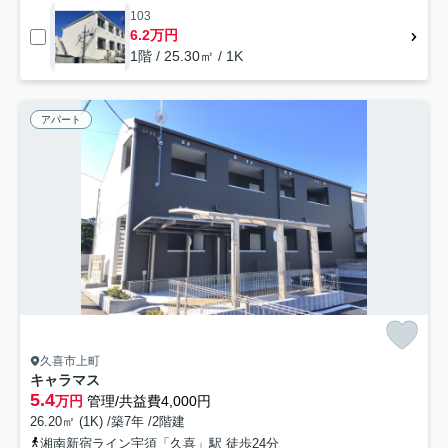
103
6.2万円
1階 / 25.30㎡ / 1K
アパート
久喜市上町
キャラマス
5.4
万円
管理/共益費4,000円
26.20㎡ (1K) /築7年 /2階建
湘南新宿ライン宇須「久喜」駅 徒歩24分