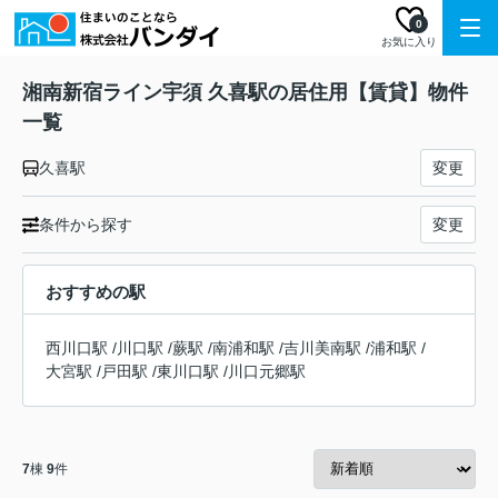
0
お気に入り
湘南新宿ライン宇須 久喜駅の居住用【賃貸】物件
一覧
久喜駅
変更
条件から探す
変更
おすすめの駅
西川口駅
/
川口駅
/
蕨駅
/
南浦和駅
/
吉川美南駅
/
浦和駅
/
大宮駅
/
戸田駅
/
東川口駅
/
川口元郷駅
7
棟
9
件