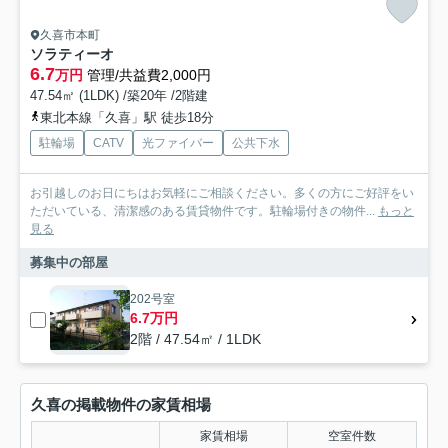
久喜市本町
ソラティーオ
6.7
万円
管理/共益費2,000円
47.54㎡ (1LDK) /築20年 /2階建
東北本線「久喜」駅 徒歩18分
駐輪場
CATV
光ファイバー
公共下水
お引越しのお日にちはお気軽にご相談ください。多くの方にご好評をい
ただいている、清潔感のある賃貸物件です。駐輪場付きの物件...
もっと
見る
募集中の部屋
202号室
6.7万円
2階 / 47.54㎡ / 1LDK
久喜の掲載物件の家賃相場
家賃相場
空室件数