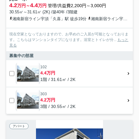
4.2
4.4
万円～
万円
管理/共益費2,200円～3,000円
30.55㎡～31.61㎡ (2K) /築40年 /3階建
湘南新宿ライン宇須「久喜」駅 徒歩19分
湘南新宿ライン宇須「久喜」駅 バス3分 「高田」 停歩2分
現在空家となっておりますので、お早めのご入居が可能となっておりま
す。こちらはマンションタイプになります。浴室とトイレが分...
もっと
見る
募集中の部屋
102
4.4万円
1階 / 31.61㎡ / 2K
303
4.2万円
3階 / 30.55㎡ / 2K
アパート