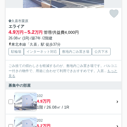
久喜市栗原
エライア
4.9
5.2
万円～
万円
管理/共益費4,000円
26.08㎡ (1R) /築7年 /2階建
東北本線「久喜」駅 徒歩37分
駐輪場
インターネット対応
敷地内ごみ置き場
公共下水
ごみ捨ての煩わしさを軽減するのが、敷地内ごみ置き場です。バルコニ
ー付きの物件で、用途に合わせて利用できおすすめです。入居...
もっと
見る
募集中の部屋
102
4.9万円
1階 / 26.08㎡ / 1R
202
5.2万円