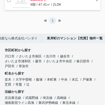
6階 / 47.41㎡ / 2LDK
1
動産なら株式会社バンダイ
東岸町のマンション【売買】物件一覧
市区町村から探す
川口市
さいたま市南区
吉川市
越谷市
さいたま市浦和区
蕨市
さいたま市中央区
春日部市
戸田市
草加市
町名から探す
並木
大字中曽根
飯塚
本町東
中央
末広
戸塚東
芝西
常盤
辻
沿線から探す
京浜東北線
武蔵野線
埼京線
高崎線
湘南新宿ライン高海
東武伊勢崎線
東北本線