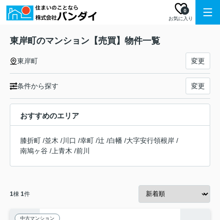
0
お気に入り
東岸町のマンション【売買】物件一覧
東岸町
変更
条件から探す
変更
おすすめのエリア
膝折町
/
並木
/
川口
/
幸町
/
辻
/
白幡
/
大字安行領根岸
/
南鳩ヶ谷
/
上青木
/
前川
1
棟
1
件
中古マンション