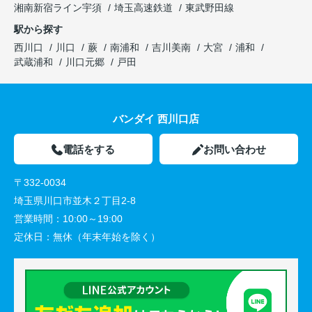
湘南新宿ライン宇須
埼玉高速鉄道
東武野田線
駅から探す
西川口
川口
蕨
南浦和
吉川美南
大宮
浦和
武蔵浦和
川口元郷
戸田
バンダイ 西川口店
電話をする
お問い合わせ
〒332-0034
埼玉県川口市並木２丁目2-8
営業時間：
10:00～19:00
定休日：
無休（年末年始を除く）