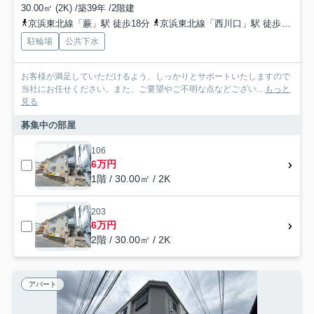
30.00㎡ (2K) /築39年 /2階建
京浜東北線「蕨」駅 徒歩18分
京浜東北線「西川口」駅 徒歩36分
駐輪場
公共下水
お客様が満足していただけるよう、しっかりとサポートいたしますので
当社にお任せください。また、ご要望やご不明な点などござい...
もっと
見る
募集中の部屋
106
6万円
1階 / 30.00㎡ / 2K
203
6万円
2階 / 30.00㎡ / 2K
アパート