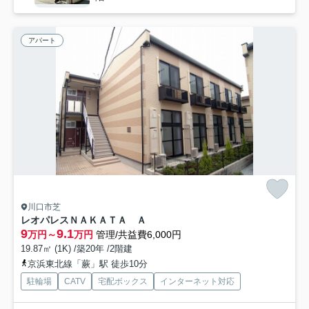
アパート
川口市芝
レオパレスＮＡＫＡＴＡ Ａ
9
9.1
万円～
万円
管理/共益費6,000円
19.87㎡ (1K) /築20年 /2階建
京浜東北線「蕨」駅 徒歩10分
駐輪場
CATV
宅配ボックス
インターネット対応