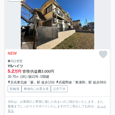
NEW
川口市芝
YSハイツ
5.2
万円
管理/共益費3,000円
20.70㎡ (1K) /築22年 /2階建
京浜東北線「蕨」駅 徒歩13分
武蔵野線「東浦和」駅 徒歩58分
駐輪場
敷地内ごみ置き場
公共下水
当社は、お客様のご希望に適した住まいのご紹介をいたします。また、
最後までしっかりとサポートいたしますのでご安心してお任せ...
もっと
見る