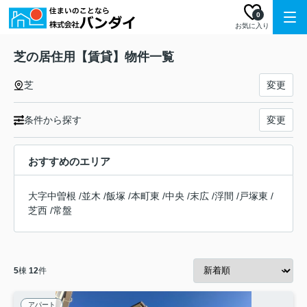
0
お気に入り
芝の居住用【賃貸】物件一覧
芝
変更
条件から探す
変更
おすすめのエリア
大字中曽根
/
並木
/
飯塚
/
本町東
/
中央
/
末広
/
浮間
/
戸塚東
/
芝西
/
常盤
5
棟
12
件
アパート