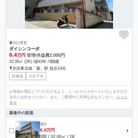
川口市芝
ダイシンコーポ
6.4
万円
管理/共益費2,000円
32.00㎡ (2K) /築43年 /3階建
京浜東北線「蕨」駅 徒歩14分
駐輪場
公共下水
お客様が満足していただけるよう、しっかりとサポートいたしますので
当社にお任せください。また、ご要望やご不明な点などござい...
もっと
見る
募集中の部屋
301
6.4万円
3階 / 32.00㎡ / 2K