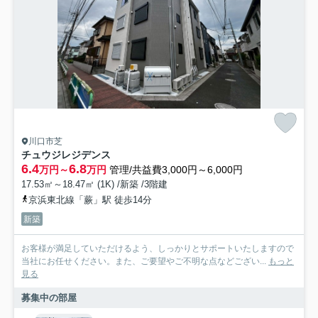
川口市芝
チュウジレジデンス
6.4
6.8
万円～
万円
管理/共益費3,000円～6,000円
17.53㎡～18.47㎡ (1K) /新築 /3階建
京浜東北線「蕨」駅 徒歩14分
新築
お客様が満足していただけるよう、しっかりとサポートいたしますので
当社にお任せください。また、ご要望やご不明な点などござい...
もっと
見る
募集中の部屋