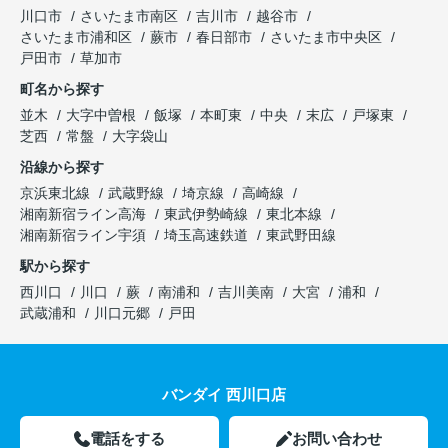
川口市
さいたま市南区
吉川市
越谷市
さいたま市浦和区
蕨市
春日部市
さいたま市中央区
戸田市
草加市
町名から探す
並木
大字中曽根
飯塚
本町東
中央
末広
戸塚東
芝西
常盤
大字袋山
沿線から探す
京浜東北線
武蔵野線
埼京線
高崎線
湘南新宿ライン高海
東武伊勢崎線
東北本線
湘南新宿ライン宇須
埼玉高速鉄道
東武野田線
駅から探す
西川口
川口
蕨
南浦和
吉川美南
大宮
浦和
武蔵浦和
川口元郷
戸田
バンダイ 西川口店
電話をする
お問い合わせ