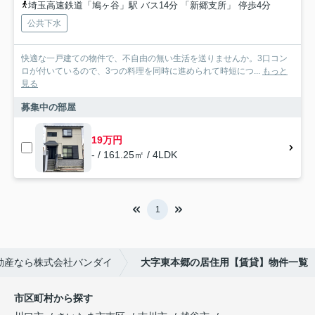
埼玉高速鉄道「鳩ヶ谷」駅 バス14分 「新郷支所」 停歩4分
公共下水
快適な一戸建ての物件で、不自由の無い生活を送りませんか。3口コン
ロが付いているので、3つの料理を同時に進められて時短につ...
もっと
見る
募集中の部屋
19万円
- / 161.25㎡ / 4LDK
1
動産なら株式会社バンダイ
大字東本郷の居住用【賃貸】物件一覧
市区町村から探す