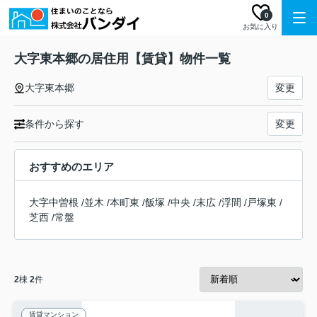
0
お気に入り
大字東本郷の居住用【賃貸】物件一覧
大字東本郷
変更
条件から探す
変更
おすすめのエリア
大字中曽根
/
並木
/
本町東
/
飯塚
/
中央
/
末広
/
浮間
/
戸塚東
/
芝西
/
常盤
2
棟
2
件
賃貸マンション