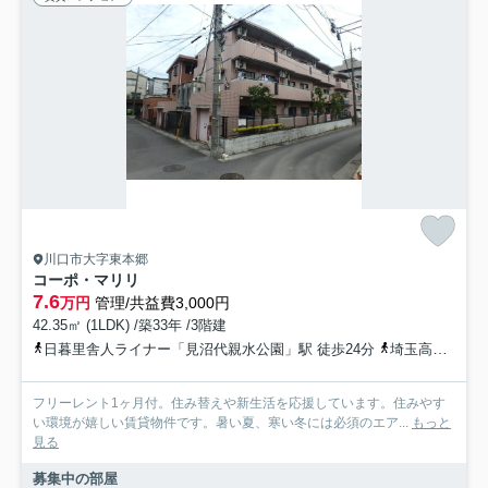
川口市大字東本郷
コーポ・マリリ
7.6
万円
管理/共益費3,000円
42.35㎡ (1LDK) /築33年 /3階建
日暮里舎人ライナー「見沼代親水公園」駅 徒歩24分
埼玉高速鉄道「鳩ヶ谷」駅 徒歩36分
フリーレント1ヶ月付。住み替えや新生活を応援しています。住みやす
い環境が嬉しい賃貸物件です。暑い夏、寒い冬には必須のエア...
もっと
見る
募集中の部屋