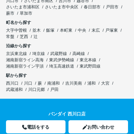
川口市
さいたま市南区
吉川市
越谷市
さいたま市浦和区
さいたま市中央区
春日部市
戸田市
蕨市
草加市
町名から探す
大字中曽根
並木
飯塚
本町東
中央
末広
戸塚東
常盤
芝西
辻
沿線から探す
京浜東北線
埼京線
武蔵野線
高崎線
湘南新宿ライン高海
東武伊勢崎線
東北本線
湘南新宿ライン宇須
埼玉高速鉄道
東武野田線
駅から探す
西川口
川口
蕨
南浦和
吉川美南
浦和
大宮
武蔵浦和
川口元郷
戸田
バンダイ 西川口店
電話をする
お問い合わせ