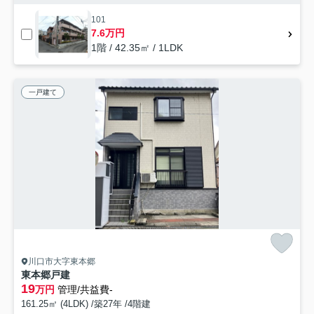
101
7.6万円
1階 / 42.35㎡ / 1LDK
一戸建て
川口市大字東本郷
東本郷戸建
19
万円
管理/共益費-
161.25㎡ (4LDK) /築27年 /4階建