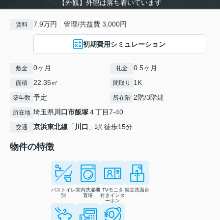
【外観】外観は落ち着いています
7.9万円 管理/共益費 3,000円
賃料
初期費用シミュレーション
0ヶ月
0.5ヶ月
敷金
礼金
22.35㎡
1K
面積
間取り
予定
2階/3階建
築年数
所在階
埼玉県
川口市
飯塚
４丁目7-40
所在地
京浜東北線
「
川口
」駅 徒歩15分
交通
物件の特徴
バストイレ
室内洗濯機
TVモニタ
独立洗面台
別
置場
付きインタ
ーホン