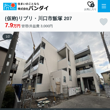
0
お気に入り
(仮称)リブリ・川口市飯塚 207
7.9
万円
管理/共益費 3,000円
1
/
2