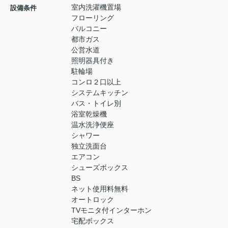
室内洗濯機置場
設備条件
フローリング
バルコニー
都市ガス
公営水道
照明器具付き
駐輪場
コンロ２口以上
システムキッチン
バス・トイレ別
浴室乾燥機
温水洗浄便座
シャワー
独立洗面台
エアコン
シューズボックス
BS
ネット使用料無料
オートロック
TVモニタ付インターホン
宅配ボックス