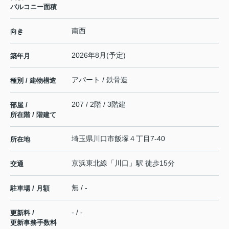
バルコニー面積
南西
向き
2026年8月(予定)
築年月
アパート / 鉄骨造
種別 / 建物構造
207 / 2階 / 3階建
部屋 /
所在階 / 階建て
埼玉県
川口市
飯塚
４丁目7-40
所在地
京浜東北線
「
川口
」駅 徒歩15分
交通
無 / -
駐車場 / 月額
- / -
更新料 /
更新事務手数料