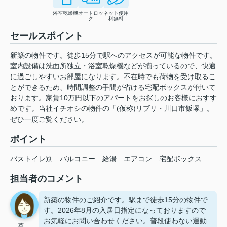
浴室乾燥機
オートロッ
ネット使用
ク
料無料
セールスポイント
新築の物件です。徒歩15分で駅へのアクセスが可能な物件です。
室内設備は洗面所独立・浴室乾燥機などが揃っているので、快適
に過ごしやすいお部屋になります。不在時でも荷物を受け取るこ
とができるため、時間調整の手間が省ける宅配ボックスが付いて
おります。家賃10万円以下のアパートをお探しのお客様におすす
めです。当社イチオシの物件の「(仮称)リブリ・川口市飯塚」。
ぜひ一度ご覧ください。
ポイント
バストイレ別
バルコニー
給湯
エアコン
宅配ボックス
担当者のコメント
新築の物件のご紹介です。駅まで徒歩15分の物件で
す。2026年8月の入居日指定になっておりますので
お気軽にお問い合わせください。普段使わない運動
葵