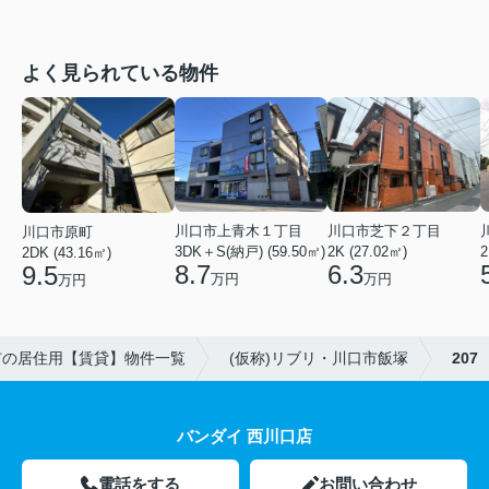
よく見られている物件
川口市芝下２丁目
川口市上青木１丁目
川口市原町
2K (27.02㎡)
3DK＋S(納戸) (59.50㎡)
2
2DK (43.16㎡)
6.3
8.7
9.5
万円
万円
万円
市の居住用【賃貸】物件一覧
(仮称)リブリ・川口市飯塚
207
バンダイ 西川口店
電話をする
お問い合わせ