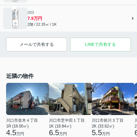
203
7.9万円
2階 / 22.35㎡ / 1K
メールで共有する
LINEで共有する
近隣の物件
川口市前川３丁目
川口市並木４丁目
川口市芝中田１丁目
2K (33.62㎡)
2
1R (18.00㎡)
1K (19.84㎡)
5.5
4.5
6.5
万円
万円
万円