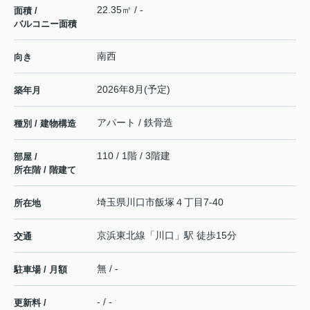
22.35㎡ / -
面積 /
バルコニー面積
南西
向き
2026年8月(予定)
築年月
アパート / 鉄骨造
種別 / 建物構造
110 / 1階 / 3階建
部屋 /
所在階 / 階建て
埼玉県
川口市
飯塚
４丁目7-40
所在地
京浜東北線
「
川口
」駅 徒歩15分
交通
無 / -
駐車場 / 月額
- / -
更新料 /