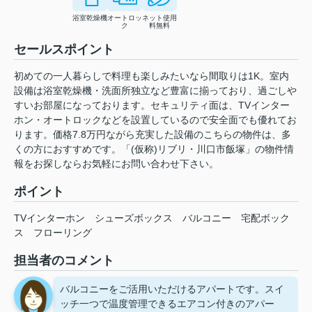
浴室乾燥機
オートロッ
ネット使用
ク
料無料
セールスポイント
初めての一人暮らしで料理も楽しみたいなら間取りは1K。室内
設備は浴室乾燥機・洗面所独立など豊富に揃っており、過ごしや
すいお部屋になっております。セキュリティ面は、TVインター
ホン・オートロックなどを設置しているので安全面でも優れてお
ります。価格7.8万円ながら充実した設備のこちらの物件は、多
くの方におすすめです。「(仮称)リブリ・川口市飯塚」の物件情
報をお探しならお気軽にお問い合わせ下さい。
ポイント
TVインターホン
シューズボックス
バルコニー
宅配ボック
ス
フローリング
担当者のコメント
バルコニーをご活用いただけるアパートです。スイ
ッチ一つで温度管理できるエアコン付きのアパー