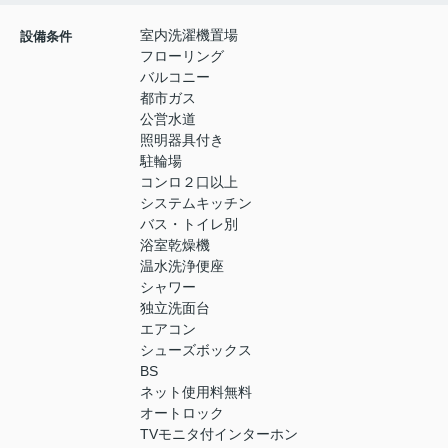
室内洗濯機置場
設備条件
フローリング
バルコニー
都市ガス
公営水道
照明器具付き
駐輪場
コンロ２口以上
システムキッチン
バス・トイレ別
浴室乾燥機
温水洗浄便座
シャワー
独立洗面台
エアコン
シューズボックス
BS
ネット使用料無料
オートロック
TVモニタ付インターホン