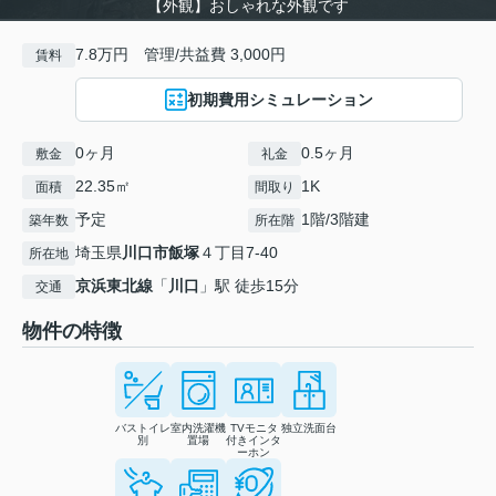
【外観】おしゃれな外観です
7.8万円 管理/共益費 3,000円
賃料
初期費用シミュレーション
0ヶ月
0.5ヶ月
敷金
礼金
22.35㎡
1K
面積
間取り
予定
1階/3階建
築年数
所在階
埼玉県
川口市
飯塚
４丁目7-40
所在地
京浜東北線
「
川口
」駅 徒歩15分
交通
物件の特徴
バストイレ
室内洗濯機
TVモニタ
独立洗面台
別
置場
付きインタ
ーホン