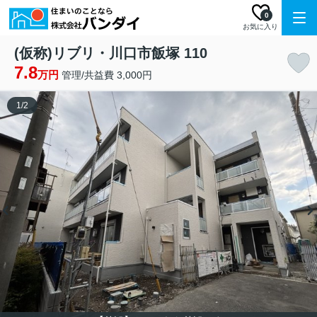
0
お気に入り
(仮称)リブリ・川口市飯塚 110
7.8
万円
管理/共益費 3,000円
1
/
2