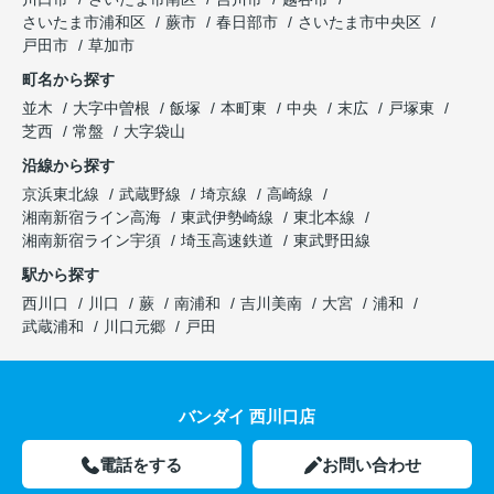
さいたま市浦和区
蕨市
春日部市
さいたま市中央区
戸田市
草加市
町名から探す
並木
大字中曽根
飯塚
本町東
中央
末広
戸塚東
芝西
常盤
大字袋山
沿線から探す
京浜東北線
武蔵野線
埼京線
高崎線
湘南新宿ライン高海
東武伊勢崎線
東北本線
湘南新宿ライン宇須
埼玉高速鉄道
東武野田線
駅から探す
西川口
川口
蕨
南浦和
吉川美南
大宮
浦和
武蔵浦和
川口元郷
戸田
バンダイ 西川口店
電話をする
お問い合わせ