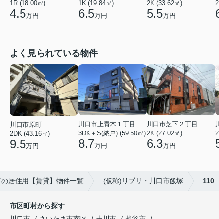
2K (33.62㎡)
2
1R (18.00㎡)
1K (19.84㎡)
5.5
4.5
6.5
万円
万円
万円
よく見られている物件
川口市芝下２丁目
川口市上青木１丁目
川口市原町
2K (27.02㎡)
3DK＋S(納戸) (59.50㎡)
2
2DK (43.16㎡)
6.3
8.7
9.5
万円
万円
万円
市の居住用【賃貸】物件一覧
(仮称)リブリ・川口市飯塚
110
市区町村から探す
川口市
さいたま市南区
吉川市
越谷市