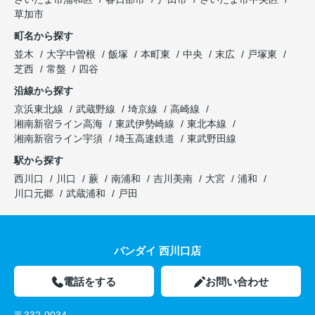
草加市
町名から探す
並木
大字中曽根
飯塚
本町東
中央
末広
戸塚東
芝西
常盤
四谷
沿線から探す
京浜東北線
武蔵野線
埼京線
高崎線
湘南新宿ライン高海
東武伊勢崎線
東北本線
湘南新宿ライン宇須
埼玉高速鉄道
東武野田線
駅から探す
西川口
川口
蕨
南浦和
吉川美南
大宮
浦和
川口元郷
武蔵浦和
戸田
バンダイ 西川口店
電話をする
お問い合わせ
〒332-0034