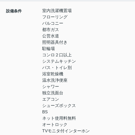
室内洗濯機置場
設備条件
フローリング
バルコニー
都市ガス
公営水道
照明器具付き
駐輪場
コンロ２口以上
システムキッチン
バス・トイレ別
浴室乾燥機
温水洗浄便座
シャワー
独立洗面台
エアコン
シューズボックス
BS
ネット使用料無料
オートロック
TVモニタ付インターホン