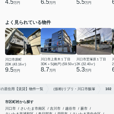
5.5
4.5
6.5
万円
万円
万円
よく見られている物件
川口市上青木１丁目
川口市芝塚原１丁目
川口市原町
2
3DK＋S(納戸) (59.50㎡)
2K (32.40㎡)
2DK (43.16㎡)
8.7
5.3
9.5
万円
万円
万円
市の居住用【賃貸】物件一覧
(仮称)リブリ・川口市飯塚
102
市区町村から探す
川口市
さいたま市南区
吉川市
越谷市
蕨市
さいたま市浦和区
春日部市
戸田市
さいたま市中央区