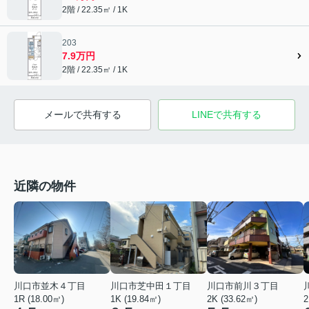
2階 / 22.35㎡ / 1K
203
7.9万円
2階 / 22.35㎡ / 1K
メールで共有する
LINEで共有する
近隣の物件
川口市前川３丁目
川口市並木４丁目
川口市芝中田１丁目
2K (33.62㎡)
2
1R (18.00㎡)
1K (19.84㎡)