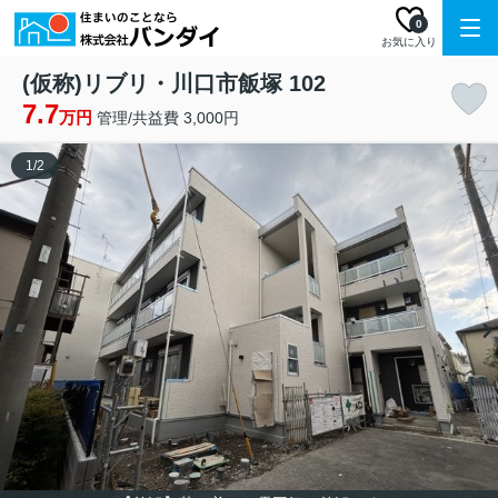
0
お気に入り
(仮称)リブリ・川口市飯塚 102
7.7
万円
管理/共益費 3,000円
1
/
2