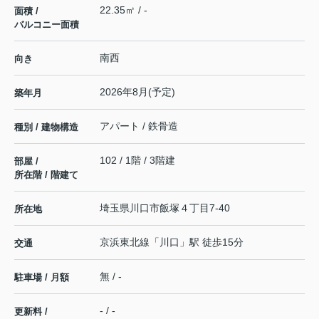
22.35㎡ / -
面積 /
バルコニー面積
南西
向き
2026年8月(予定)
築年月
アパート / 鉄骨造
種別 / 建物構造
102 / 1階 / 3階建
部屋 /
所在階 / 階建て
埼玉県
川口市
飯塚
４丁目7-40
所在地
京浜東北線
「
川口
」駅 徒歩15分
交通
無 / -
駐車場 / 月額
- / -
更新料 /