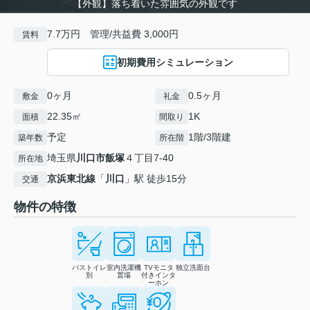
【外観】落ち着いた雰囲気の外観です
7.7万円 管理/共益費 3,000円
賃料
初期費用シミュレーション
0ヶ月
0.5ヶ月
敷金
礼金
22.35㎡
1K
面積
間取り
予定
1階/3階建
築年数
所在階
埼玉県
川口市
飯塚
４丁目7-40
所在地
京浜東北線
「
川口
」駅 徒歩15分
交通
物件の特徴
バストイレ
室内洗濯機
TVモニタ
独立洗面台
別
置場
付きインタ
ーホン