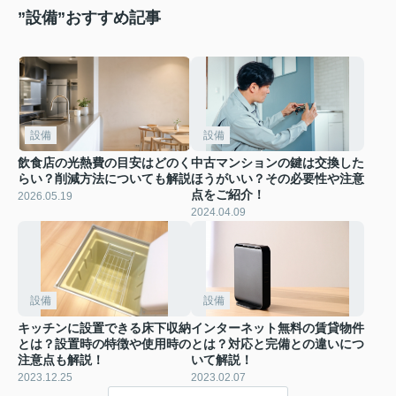
”設備”おすすめ記事
設備
設備
飲食店の光熱費の目安はどのく
中古マンションの鍵は交換した
らい？削減方法についても解説
ほうがいい？その必要性や注意
点をご紹介！
2026.05.19
2024.04.09
設備
設備
キッチンに設置できる床下収納
インターネット無料の賃貸物件
とは？設置時の特徴や使用時の
とは？対応と完備との違いにつ
注意点も解説！
いて解説！
2023.12.25
2023.02.07