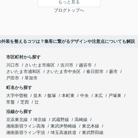
もっと見る
ブログトップへ
の外装を整えるコツは？集客に繋がるデザインや注意点についても解説
市区町村から探す
川口市
さいたま市南区
吉川市
越谷市
さいたま市浦和区
さいたま市中央区
春日部市
蕨市
戸田市
草加市
町名から探す
大字中曽根
並木
飯塚
本町東
中央
末広
戸塚東
常盤
芝西
辻
沿線から探す
京浜東北線
埼京線
武蔵野線
高崎線
湘南新宿ライン高海
東武伊勢崎線
東北本線
湘南新宿ライン宇須
埼玉高速鉄道
東武野田線