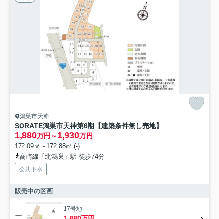
鴻巣市天神
SORATE鴻巣市天神第6期【建築条件無し売地】
1,880
1,930
万円～
万円
172.09㎡～172.88㎡ (-)
高崎線「北鴻巣」駅 徒歩74分
公共下水
販売中の区画
17号地
1,880万円