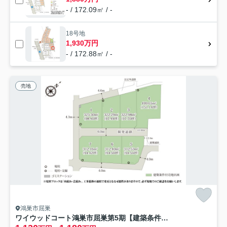
- / 172.09㎡ / -
18号地
1,930万円
- / 172.88㎡ / -
売地
鴻巣市屈巣
ワイウッドコート鴻巣市屈巣第5期【建築条件付き売地】