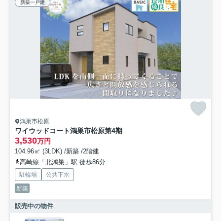
新築一戸建
鴻巣市松原
ワイウッドコート鴻巣市松原第4期
3,530
万円
104.96㎡ (3LDK) /新築 /2階建
高崎線「北鴻巣」駅 徒歩86分
駐輪場
公共下水
新築
販売中の物件