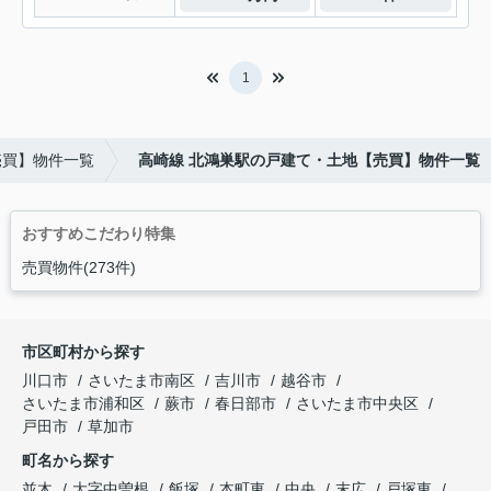
1
売買】物件一覧
高崎線 北鴻巣駅の戸建て・土地【売買】物件一覧
おすすめこだわり特集
売買物件(273件)
市区町村から探す
川口市
さいたま市南区
吉川市
越谷市
さいたま市浦和区
蕨市
春日部市
さいたま市中央区
戸田市
草加市
町名から探す
並木
大字中曽根
飯塚
本町東
中央
末広
戸塚東