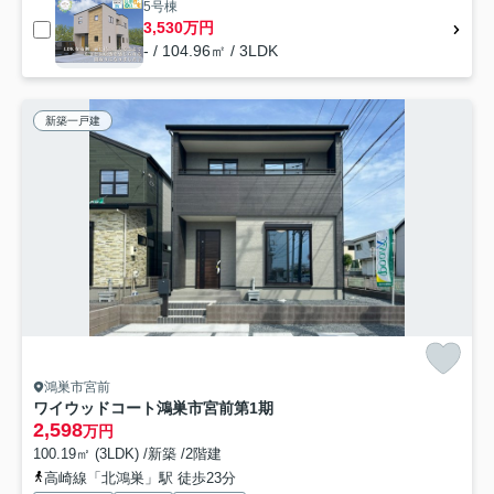
5号棟
3,530万円
- / 104.96㎡ / 3LDK
新築一戸建
鴻巣市宮前
ワイウッドコート鴻巣市宮前第1期
2,598
万円
100.19㎡ (3LDK) /新築 /2階建
高崎線「北鴻巣」駅 徒歩23分