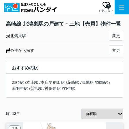
0
お気に入り
高崎線 北鴻巣駅の戸建て・土地【売買】物件一覧
北鴻巣駅
変更
条件から探す
変更
おすすめの駅
加須駅
/
本庄駅
/
本庄早稲田駅
/
花崎駅
/
鴻巣駅
/
岡部駅
/
南羽生駅
/
鷲宮駅
/
神保原駅
/
羽生駅
6
件
12
戸
売地