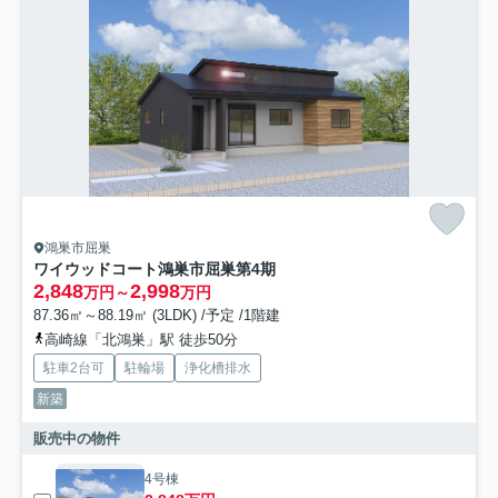
鴻巣市屈巣
ワイウッドコート鴻巣市屈巣第4期
2,848
2,998
万円～
万円
87.36㎡～88.19㎡ (3LDK) /予定 /1階建
高崎線「北鴻巣」駅 徒歩50分
駐車2台可
駐輪場
浄化槽排水
新築
販売中の物件
4号棟