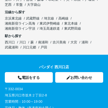
芝西
常盤
大字袋山
沿線から探す
京浜東北線
武蔵野線
埼京線
高崎線
湘南新宿ライン高海
東武伊勢崎線
東北本線
湘南新宿ライン宇須
埼玉高速鉄道
東武野田線
駅から探す
西川口
川口
蕨
南浦和
吉川美南
大宮
浦和
武蔵浦和
川口元郷
戸田
バンダイ 西川口店
電話をする
お問い合わせ
〒332-0034
埼玉県川口市並木２丁目2-8
営業時間：
10:00～19:00
定休日：
無休（年末年始を除く）