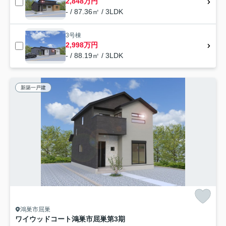
2,848万円
- / 87.36㎡ / 3LDK
3号棟
2,998万円
- / 88.19㎡ / 3LDK
新築一戸建
鴻巣市屈巣
ワイウッドコート鴻巣市屈巣第3期