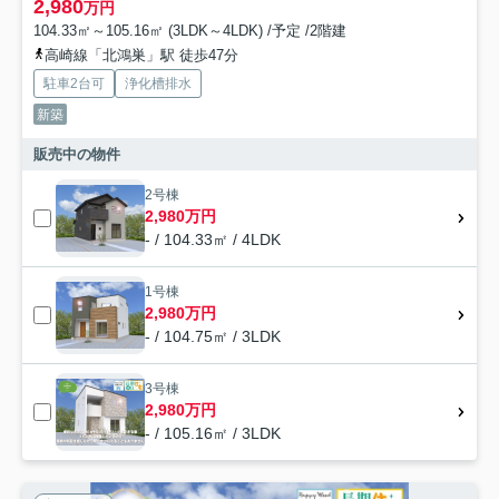
2,980
万円
104.33㎡～105.16㎡ (3LDK～4LDK) /予定 /2階建
高崎線「北鴻巣」駅 徒歩47分
駐車2台可
浄化槽排水
新築
販売中の物件
2号棟
2,980万円
- / 104.33㎡ / 4LDK
1号棟
2,980万円
- / 104.75㎡ / 3LDK
3号棟
2,980万円
- / 105.16㎡ / 3LDK