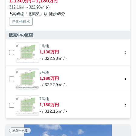
1,130
1,180
万円～
万円
312.16㎡～322.98㎡ (-)
高崎線「北鴻巣」駅 徒歩45分
浄化槽排水
販売中の区画
3号地
1,130万円
- / 322.98㎡ / -
2号地
1,160万円
- / 322.29㎡ / -
7号地
1,180万円
- / 312.16㎡ / -
新築一戸建