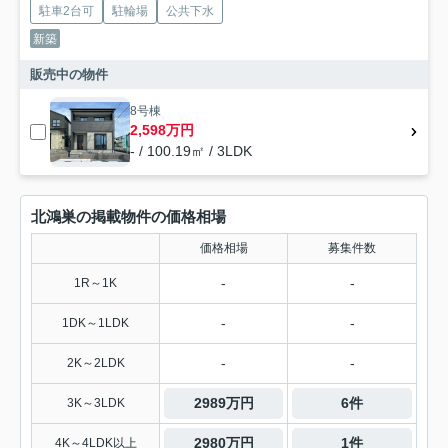
駐車2台可
駐輪場
公共下水
新築
販売中の物件
8号棟
2,598万円
- / 100.19㎡ / 3LDK
北鴻巣の掲載物件の価格相場
価格相場
募集件数
-
-
1R～1K
-
-
1DK～1LDK
-
-
2K～2LDK
2989万円
6件
3K～3LDK
2980万円
1件
4K～4LDK以上