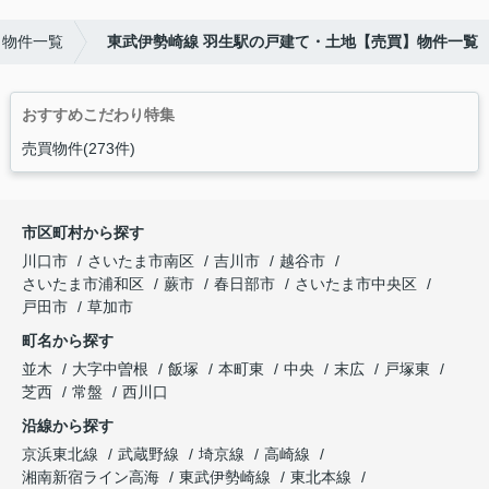
】物件一覧
東武伊勢崎線 羽生駅の戸建て・土地【売買】物件一覧
おすすめこだわり特集
売買物件(273件)
市区町村から探す
川口市
さいたま市南区
吉川市
越谷市
さいたま市浦和区
蕨市
春日部市
さいたま市中央区
戸田市
草加市
町名から探す
並木
大字中曽根
飯塚
本町東
中央
末広
戸塚東
芝西
常盤
西川口
沿線から探す
京浜東北線
武蔵野線
埼京線
高崎線
湘南新宿ライン高海
東武伊勢崎線
東北本線