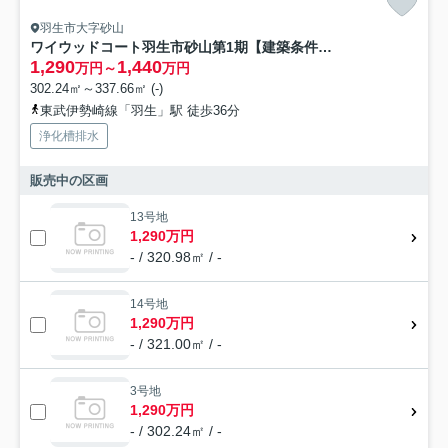
羽生市大字砂山
ワイウッドコート羽生市砂山第1期【建築条件無し売地】
1,290
1,440
万円～
万円
302.24㎡～337.66㎡ (-)
東武伊勢崎線「羽生」駅 徒歩36分
浄化槽排水
販売中の区画
13号地
1,290万円
- / 320.98㎡ / -
14号地
1,290万円
- / 321.00㎡ / -
3号地
1,290万円
- / 302.24㎡ / -