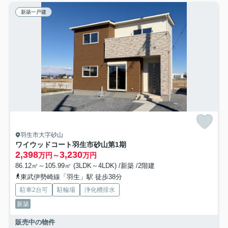
新築一戸建
羽生市大字砂山
ワイウッドコート羽生市砂山第1期
2,398
3,230
万円～
万円
86.12㎡～105.99㎡ (3LDK～4LDK) /新築 /2階建
東武伊勢崎線「羽生」駅 徒歩38分
駐車2台可
駐輪場
浄化槽排水
新築
販売中の物件