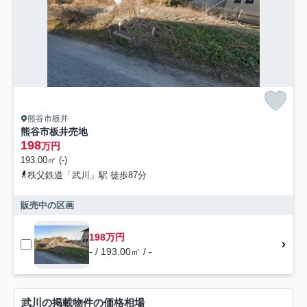
熊谷市板井
熊谷市板井売地
198
万円
193.00㎡ (-)
秩父鉄道「武川」駅 徒歩87分
販売中の区画
198万円
- / 193.00㎡ / -
武川の掲載物件の価格相場