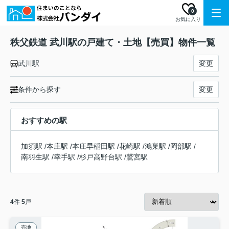
0
お気に入り
秩父鉄道 武川駅の戸建て・土地【売買】物件一覧
武川駅
変更
条件から探す
変更
おすすめの駅
加須駅
/
本庄駅
/
本庄早稲田駅
/
花崎駅
/
鴻巣駅
/
岡部駅
/
南羽生駅
/
幸手駅
/
杉戸高野台駅
/
鷲宮駅
4
件
5
戸
売地