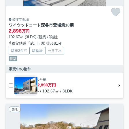
深谷市萱場
ワイウッドコート深谷市萱場第10期
2,898
万円
102.67㎡ (3LDK) /新築 /2階建
秩父鉄道「武川」駅 徒歩81分
駐車2台可
駐輪場
公共下水
新築
販売中の物件
6号棟
2,898万円
- / 102.67㎡ / 3LDK
売地