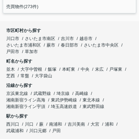
売買物件(273件)
市区町村から探す
川口市
さいたま市南区
吉川市
越谷市
さいたま市浦和区
蕨市
春日部市
さいたま市中央区
戸田市
草加市
町名から探す
並木
大字中曽根
飯塚
本町東
中央
末広
戸塚東
芝西
常盤
大字袋山
沿線から探す
京浜東北線
武蔵野線
埼京線
高崎線
湘南新宿ライン高海
東武伊勢崎線
東北本線
湘南新宿ライン宇須
埼玉高速鉄道
東武野田線
駅から探す
西川口
川口
蕨
南浦和
吉川美南
大宮
浦和
武蔵浦和
川口元郷
戸田