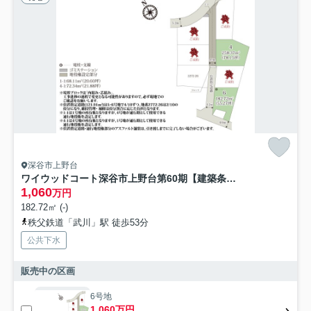
深谷市上野台
ワイウッドコート深谷市上野台第60期【建築条件付き売地】
1,060
万円
182.72㎡ (-)
秩父鉄道「武川」駅 徒歩53分
公共下水
販売中の区画
6号地
1,060万円