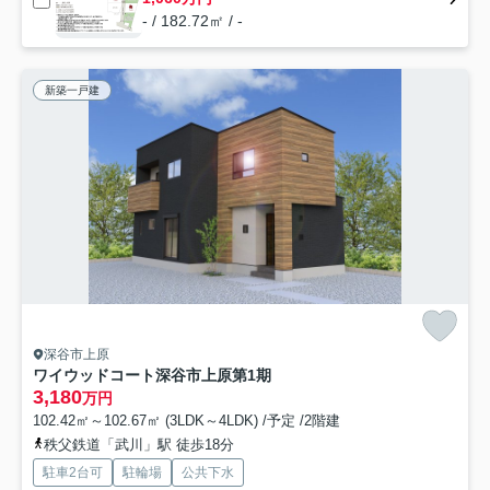
- / 182.72㎡ / -
新築一戸建
深谷市上原
ワイウッドコート深谷市上原第1期
3,180
万円
102.42㎡～102.67㎡ (3LDK～4LDK) /予定 /2階建
秩父鉄道「武川」駅 徒歩18分
駐車2台可
駐輪場
公共下水