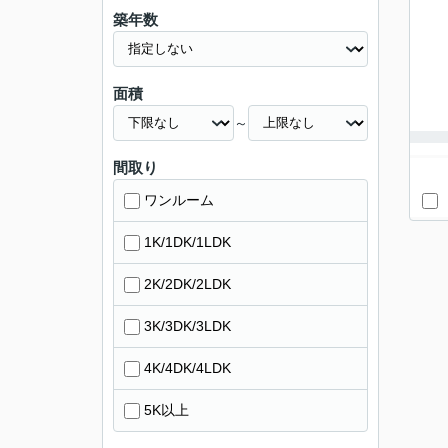
築年数
面積
～
間取り
ワンルーム
1K/1DK/1LDK
2K/2DK/2LDK
3K/3DK/3LDK
4K/4DK/4LDK
5K以上