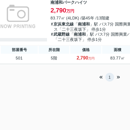
南浦和パークハイツ
2,790
万円
83.77㎡ (4LDK) /築45年 /13階建
京浜東北線
「
南浦和
」駅 バス7分 国際興
ス「二十三夜坂下」 停歩1分
武蔵野線
「
南浦和
」駅 バス7分 国際興業
「二十三夜坂下」 停歩1分
部屋番号
所在階
価格
面積
2,790
501
5階
83.77㎡
万円
1