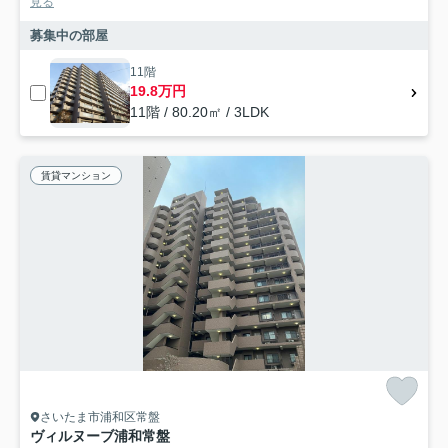
見る
募集中の部屋
11階
19.8万円
11階 / 80.20㎡ / 3LDK
賃貸マンション
さいたま市浦和区常盤
ヴィルヌーブ浦和常盤