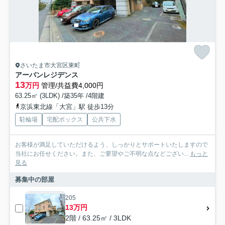
さいたま市大宮区東町
アーバンレジデンス
13
万円
管理/共益費4,000円
63.25㎡ (3LDK) /築35年 /4階建
京浜東北線「大宮」駅 徒歩13分
駐輪場
宅配ボックス
公共下水
お客様が満足していただけるよう、しっかりとサポートいたしますので
当社にお任せください。また、ご要望やご不明な点などござい...
もっと
見る
募集中の部屋
205
13万円
2階 / 63.25㎡ / 3LDK