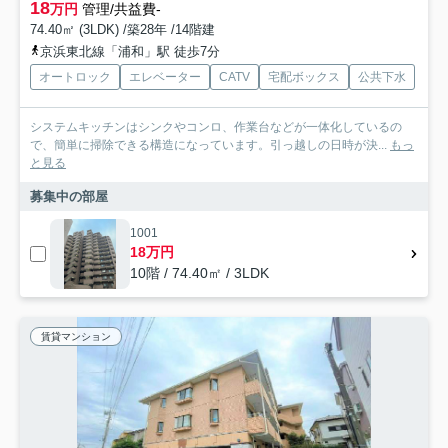
18
万円
管理/共益費-
74.40㎡ (3LDK) /築28年 /14階建
京浜東北線「浦和」駅 徒歩7分
オートロック
エレベーター
CATV
宅配ボックス
公共下水
システムキッチンはシンクやコンロ、作業台などが一体化しているの
で、簡単に掃除できる構造になっています。引っ越しの日時が決...
もっ
と見る
募集中の部屋
1001
18万円
10階 / 74.40㎡ / 3LDK
賃貸マンション