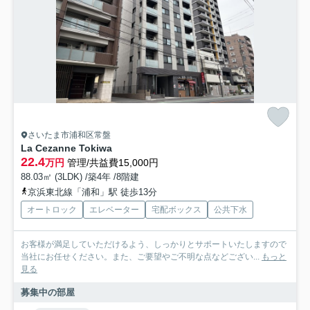
さいたま市浦和区常盤
La Cezanne Tokiwa
22.4
万円
管理/共益費15,000円
88.03㎡ (3LDK) /築4年 /8階建
京浜東北線「浦和」駅 徒歩13分
オートロック
エレベーター
宅配ボックス
公共下水
お客様が満足していただけるよう、しっかりとサポートいたしますので
当社にお任せください。また、ご要望やご不明な点などござい...
もっと
見る
募集中の部屋