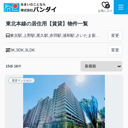
0
お気に入り
東北本線の居住用【賃貸】物件一覧
東京駅,上野駅,尾久駅,赤羽駅,浦和駅,さいたま新都心駅,大宮駅,土呂駅,東大宮駅,蓮田駅,白岡駅,新白岡駅,久喜駅,東鷲宮駅,栗橋駅,古河駅,野木駅,間々田駅,小山駅,小金井駅,自治医大駅,石橋駅,雀宮駅,宇都宮駅,岡本駅,宝積寺駅,氏家駅,蒲須坂駅,片岡駅,矢板駅,野崎駅,西那須野駅,那須塩原駅,黒磯駅,高久駅,黒田原駅,豊原駅,白坂駅,新白河駅,白河駅,久田野駅,泉崎駅,矢吹駅,鏡石駅,須賀川駅,安積永盛駅,郡山駅,日和田駅,五百川駅,本宮駅,杉田駅,二本松駅,安達駅,松川駅,金谷川駅,南福島駅,福島駅,東福島駅,伊達駅,桑折駅,藤田駅,貝田駅,越河駅,白石駅,東白石駅,北白川駅,大河原駅,船岡駅,槻木駅,岩沼駅,館腰駅,名取駅,南仙台駅,太子堂駅,長町駅,仙台駅,東仙台駅,岩切駅,新利府駅,利府駅,陸前山王駅,国府多賀城駅,塩釜駅,松島駅,愛宕駅,品井沼駅,鹿島台駅,松山町駅,小牛田駅,田尻駅,瀬峰駅,梅ケ沢駅,新田駅,石越駅,油島駅,花泉駅,清水原駅,有壁駅,一ノ関駅,山ノ目駅,平泉駅,前沢駅,陸中折居駅,水沢駅,金ケ崎駅,六原駅,北上駅,村崎野駅,花巻駅,花巻空港駅,石鳥谷駅,日詰駅,紫波中央駅,古館駅,矢幅駅,岩手飯岡駅,仙北町駅,盛岡駅,八戸駅,陸奥市川駅,下田駅,向山駅,三沢駅,小川原駅,上北町駅,乙供駅,千曳駅,野辺地駅,狩場沢駅,清水川駅,小湊駅,西平内駅,浅虫温泉駅,野内駅,矢田前駅,小柳駅,東青森駅,青森駅
変更
3K,3DK,3LDK
変更
15
棟
16
件
賃貸マンション