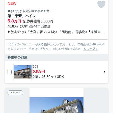
NEW
さいたま市見沼区大字東新井
第二東新井ハイツ
5.8
万円
管理/共益費3,000円
46.80㎡ (3DK) /築44年 /2階建
京浜東北線「大宮」駅 バス14分 「団地南」 停歩5分
京浜東北線「さいたま新都心」駅 徒歩45分
6.16㎡のバルコニーがある物件となっております。専有面積が46.8平米
ありますので、広さは心配なし。新しい生活にお勧め...
もっと見る
募集中の部屋
203
5.8万円
2階 / 46.80㎡ / 3DK
アパート