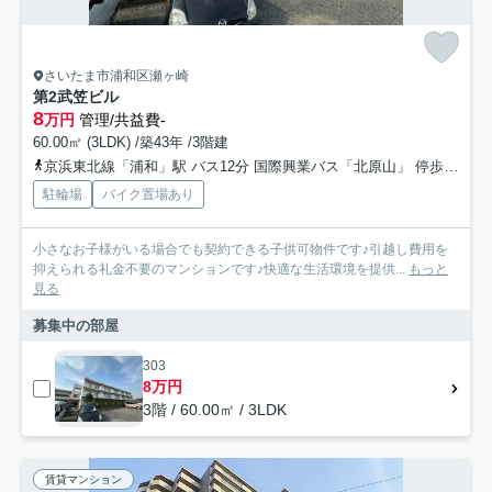
さいたま市浦和区瀬ヶ崎
第2武笠ビル
8
万円
管理/共益費-
60.00㎡ (3LDK) /築43年 /3階建
京浜東北線「浦和」駅 バス12分 国際興業バス「北原山」 停歩14分
駐輪場
バイク置場あり
小さなお子様がいる場合でも契約できる子供可物件です♪引越し費用を
抑えられる礼金不要のマンションです♪快適な生活環境を提供...
もっと
見る
募集中の部屋
303
8万円
3階 / 60.00㎡ / 3LDK
賃貸マンション