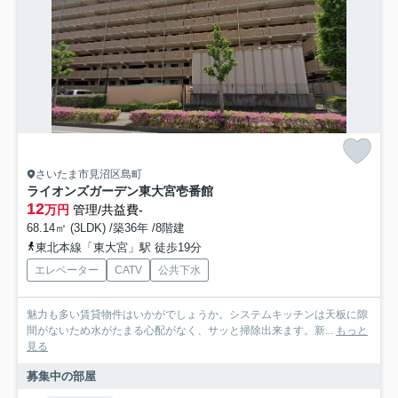
さいたま市見沼区島町
ライオンズガーデン東大宮壱番館
12
万円
管理/共益費-
68.14㎡ (3LDK) /築36年 /8階建
東北本線「東大宮」駅 徒歩19分
エレベーター
CATV
公共下水
魅力も多い賃貸物件はいかがでしょうか。システムキッチンは天板に隙
間がないため水がたまる心配がなく、サッと掃除出来ます。新...
もっと
見る
募集中の部屋