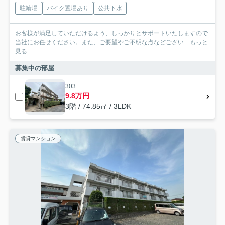
駐輪場
バイク置場あり
公共下水
お客様が満足していただけるよう、しっかりとサポートいたしますので
当社にお任せください。また、ご要望やご不明な点などござい...
もっと
見る
募集中の部屋
303
9.8万円
3階 / 74.85㎡ / 3LDK
賃貸マンション