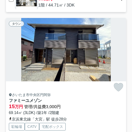
1階 / 44.71㎡ / 3DK
タウン
さいたま市中央区円阿弥
ファミーユメゾン
15
万円
管理/共益費3,000円
69.14㎡ (3LDK) /築1年 /2階建
京浜東北線「大宮」駅 徒歩28分
駐輪場
CATV
宅配ボックス