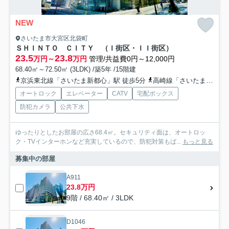
NEW
さいたま市大宮区北袋町
ＳＨＩＮＴＯ ＣＩＴＹ （Ｉ街区・ＩＩ街区）
23.5
23.8
万円～
万円
管理/共益費0円～12,000円
68.40㎡～72.50㎡ (3LDK) /築5年 /15階建
京浜東北線「さいたま新都心」駅 徒歩5分
高崎線「さいたま新都心」駅 徒歩5分
オートロック
エレベーター
CATV
宅配ボックス
防犯カメラ
公共下水
ゆったりとしたお部屋の広さ68.4㎡。セキュリティ面は、オートロッ
ク・TVインターホンなど充実しているので、防犯対策もば...
もっと見る
募集中の部屋
A911
23.8万円
9階 / 68.40㎡ / 3LDK
D1046