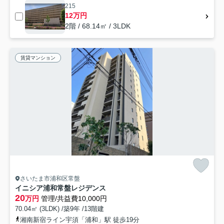
215
12万円
2階 / 68.14㎡ / 3LDK
賃貸マンション
さいたま市浦和区常盤
イニシア浦和常盤レジデンス
20
万円
管理/共益費10,000円
70.04㎡ (3LDK) /築9年 /13階建
湘南新宿ライン宇須「浦和」駅 徒歩19分