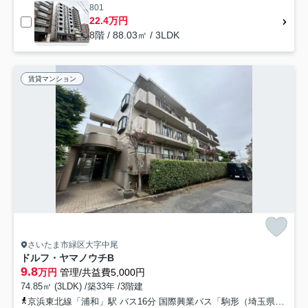
801
22.4万円
8階 / 88.03㎡ / 3LDK
賃貸マンション
さいたま市緑区大字中尾
ドルフ・ヤマノウチB
9.8
万円
管理/共益費5,000円
74.85㎡ (3LDK) /築33年 /3階建
京浜東北線「浦和」駅 バス16分 国際興業バス「駒形（埼玉県）」 停歩5分