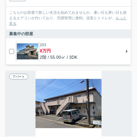
こちらのお部屋で新しい生活を始めてみませんか。暑い日も寒い日も使
えるエアコンが付いており、空調管理に便利。浴室とトイレが...
もっと
見る
募集中の部屋
203
8万円
2階 / 55.00㎡ / 3DK
アパート