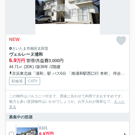
NEW
さいたま市南区太田窪
ヴェルレーヌ浦和
6.9
万円
管理/共益費3,000円
44.71㎡ (3DK) /築38年 /2階建
京浜東北線「浦和」駅 バス6分 「南浦和駅西口行 本村」 停歩19分
駐輪場
CATV
この物件はバルコニー付きで、用途に合わせて利用できおすすめです。
魅力も多い賃貸物件はいかがでしょうか。お手入れが簡単なフ...
もっと
見る
募集中の部屋
0101
6.9万円