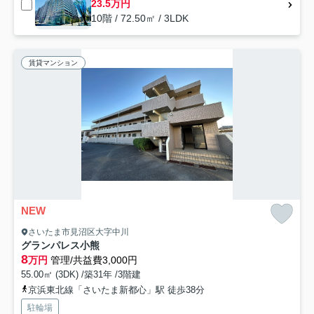
23.5万円
10階 / 72.50㎡ / 3LDK
賃貸マンション
NEW
さいたま市見沼区大字中川
グランパレス小熊
8
万円
管理/共益費3,000円
55.00㎡ (3DK) /築31年 /3階建
京浜東北線「さいたま新都心」駅 徒歩38分
駐輪場