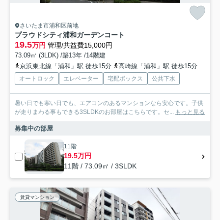
さいたま市浦和区前地
プラウドシティ浦和ガーデンコート
19.5
万円
管理/共益費15,000円
73.09㎡ (3LDK) /築13年 /14階建
京浜東北線「浦和」駅 徒歩15分
高崎線「浦和」駅 徒歩15分
オートロック
エレベーター
宅配ボックス
公共下水
暑い日でも寒い日でも、エアコンのあるマンションなら安心です。子供
が走りまわる事もできる3SLDKのお部屋はこちらです。セ...
もっと見る
募集中の部屋
11階
19.5万円
11階 / 73.09㎡ / 3SLDK
賃貸マンション