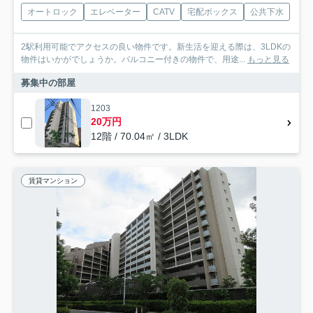
オートロック
エレベーター
CATV
宅配ボックス
公共下水
2駅利用可能でアクセスの良い物件です。新生活を迎える際は、3LDKの
物件はいかがでしょうか。バルコニー付きの物件で、用途...
もっと見る
募集中の部屋
1203
20万円
12階 / 70.04㎡ / 3LDK
賃貸マンション