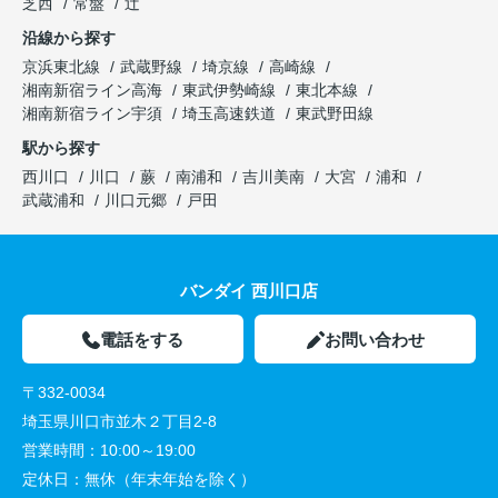
芝西
常盤
辻
沿線から探す
京浜東北線
武蔵野線
埼京線
高崎線
湘南新宿ライン高海
東武伊勢崎線
東北本線
湘南新宿ライン宇須
埼玉高速鉄道
東武野田線
駅から探す
西川口
川口
蕨
南浦和
吉川美南
大宮
浦和
武蔵浦和
川口元郷
戸田
バンダイ 西川口店
電話をする
お問い合わせ
〒332-0034
埼玉県川口市並木２丁目2-8
営業時間：
10:00～19:00
定休日：
無休（年末年始を除く）