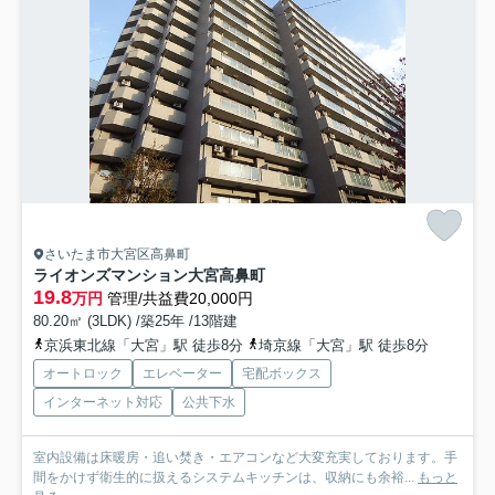
さいたま市大宮区高鼻町
ライオンズマンション大宮高鼻町
19.8
万円
管理/共益費20,000円
80.20㎡ (3LDK) /築25年 /13階建
京浜東北線「大宮」駅 徒歩8分
埼京線「大宮」駅 徒歩8分
オートロック
エレベーター
宅配ボックス
インターネット対応
公共下水
室内設備は床暖房・追い焚き・エアコンなど大変充実しております。手
間をかけず衛生的に扱えるシステムキッチンは、収納にも余裕...
もっと