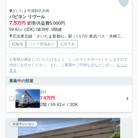
さいたま市浦和区木崎
パビヨン リヴール
7.5
万円
管理/共益費5,000円
59.42㎡ (3DK) /築39年 /4階建
京浜東北線「さいたま新都心」駅 バス7分 東武バス「木崎三丁目」 停歩2分
駐輪場
バイク置場あり
公共下水
お客様が満足していただけるよう、しっかりとサポートいたしますので
当社にお任せください。また、ご要望やご不明な点などござい...
もっと
見る
募集中の部屋
207
7.5万円
2階 / 59.42㎡ / 3DK
賃貸マンション