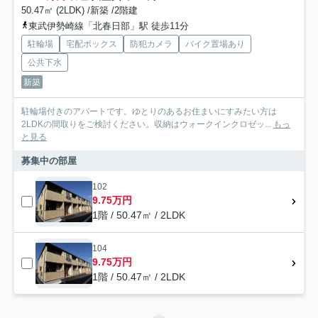
50.47㎡ (2LDK) /新築 /2階建
東武伊勢崎線「北春日部」駅 徒歩11分
駐輪場
宅配ボックス
防犯カメラ
バイク置場あり
公共下水
新築
駐輪場付きのアパートです。ゆとりのあるお住まいにすみたい方は
2LDKの間取りをご検討ください。収納はウォークインクロゼッ...
もっ
と見る
募集中の部屋
102
9.75万円
1階 / 50.47㎡ / 2LDK
104
9.75万円
1階 / 50.47㎡ / 2LDK