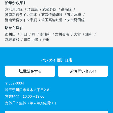
沿線から探す
京浜東北線
埼京線
武蔵野線
高崎線
湘南新宿ライン高海
東武伊勢崎線
東北本線
湘南新宿ライン宇須
埼玉高速鉄道
東武野田線
駅から探す
西川口
川口
蕨
南浦和
吉川美南
大宮
浦和
武蔵浦和
川口元郷
戸田
バンダイ 西川口店
電話をする
お問い合わせ
〒332-0034
埼玉県川口市並木２丁目2-8
営業時間：
10:00～19:00
定休日：
無休（年末年始を除く）