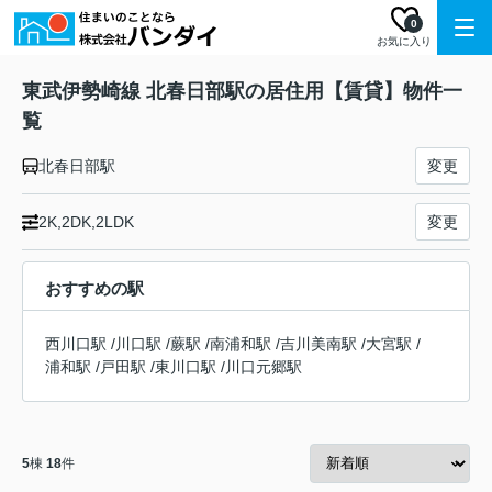
0
お気に入り
東武伊勢崎線 北春日部駅の居住用【賃貸】物件一
覧
北春日部駅
変更
2K,2DK,2LDK
変更
おすすめの駅
西川口駅
/
川口駅
/
蕨駅
/
南浦和駅
/
吉川美南駅
/
大宮駅
/
浦和駅
/
戸田駅
/
東川口駅
/
川口元郷駅
5
棟
18
件