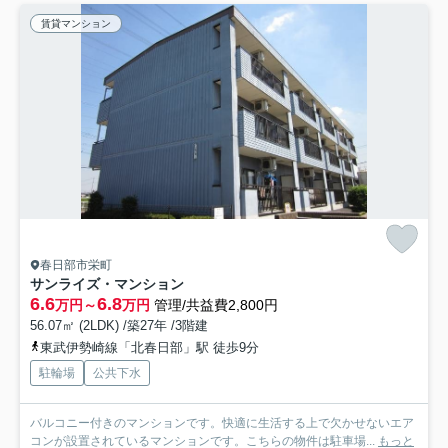
賃貸マンション
春日部市栄町
サンライズ・マンション
6.6
6.8
万円～
万円
管理/共益費2,800円
56.07㎡ (2LDK) /築27年 /3階建
東武伊勢崎線「北春日部」駅 徒歩9分
駐輪場
公共下水
バルコニー付きのマンションです。快適に生活する上で欠かせないエア
コンが設置されているマンションです。こちらの物件は駐車場...
もっと