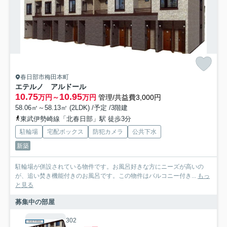
春日部市梅田本町
エテルノ アルドール
10.75
10.95
万円～
万円
管理/共益費3,000円
58.06㎡～58.13㎡ (2LDK) /予定 /3階建
東武伊勢崎線「北春日部」駅 徒歩3分
駐輪場
宅配ボックス
防犯カメラ
公共下水
新築
駐輪場が併設されている物件です。お風呂好きな方にニーズが高いの
が、追い焚き機能付きのお風呂です。この物件はバルコニー付き...
もっ
と見る
募集中の部屋
302