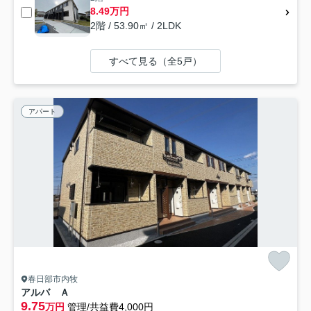
8.49万円
2階 / 53.90㎡ / 2LDK
すべて見る（全5戸）
アパート
春日部市内牧
アルバ Ａ
9.75
万円
管理/共益費4,000円