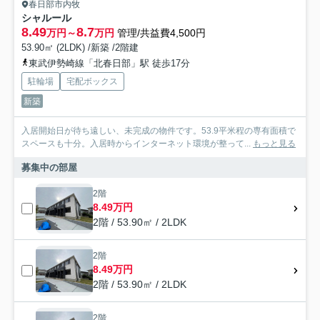
春日部市内牧
シャルール
8.49
8.7
万円～
万円
管理/共益費4,500円
53.90㎡ (2LDK) /新築 /2階建
東武伊勢崎線「北春日部」駅 徒歩17分
駐輪場
宅配ボックス
新築
入居開始日が待ち遠しい、未完成の物件です。53.9平米程の専有面積で
スペースも十分。入居時からインターネット環境が整って...
もっと見る
募集中の部屋
2階
8.49万円
2階 / 53.90㎡ / 2LDK
2階
8.49万円
2階 / 53.90㎡ / 2LDK
2階