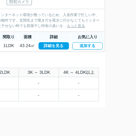
防犯カメラ
らインターネット環境が整っているため、入居作業で忙しい中、
の物件です。玄関先まで覗き穴を覗きに行かなくてもインター
せない時でも部屋干し特有の臭いを...
もっと見る
間取り
面積
詳細
お気に入り
1LDK
43.24㎡
詳細を見る
追加する
2LDK
3K ～ 3LDK
4K ～ 4LDK以上
-
-
-
-