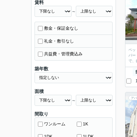
賃料
～
敷金・保証金なし
礼金・敷引なし
ペッ
共益費・管理費込み
パー
で、
築年数
面積
アパ
～
間取り
ワンルーム
1K
1DK
1LDK