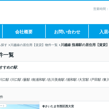
営業時間：
会社概要
お問い合わせ
入居
川越線 指扇駅の居住用【賃貸
ら探す
川越線の居住用【賃貸】物件一覧
件一覧
すすめの駅
川口駅
/
川口駅
/
蕨駅
/
南浦和駅
/
吉川美南駅
/
浦和駅
/
大宮駅
/
戸田駅
/
東
件
ート
さいたま市西区
西大宮