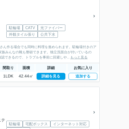
駐輪場
CATV
光ファイバー
外観タイル張り
公共下水
くさん作る場合でも同時に料理を進められます。駐輪場付きのア
家族みんなの靴も整頓できます。独立洗面台が付いているの
認できるので、トラブルを事前に回避しや...
もっと見る
間取り
面積
詳細
お気に入り
1LDK
42.44㎡
詳細を見る
追加する
ニテ
駐輪場
宅配ボックス
インターネット対応