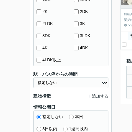
2K
2DK
駐輪
契約
2LDK
3K
ホン
3DK
3LDK
4K
4DK
4LDK以上
指
駅・バス停からの時間
建物構造
追加する
情報公開日
指定しない
本日
3日以内
1週間以内