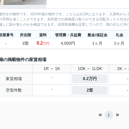
場付きの物件です。2025年築の物件です。こちらは1LDKになります。入居時か
の手間を省くことができます。非対面での荷物受け取りができる宅配ボックス付き
越しに誰が来たのかを確認できます。浴室乾燥機を設置していので、雨の日など外に干
部屋番号
所在階
賃料
管理費・共益費
敷金/保証金
礼金
8.2
-
1階
4,000円
1ヶ月
1ヶ月
万円
扇の掲載物件の家賃相場
1R ～ 1K
1DK ～ 1LDK
2K ～ 
-
家賃相場
8.2万円
-
-
空室件数
2室
-
1