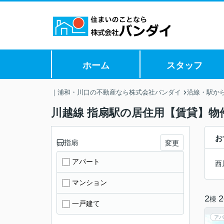
ホーム
スタッフ
｜浦和・川口の不動産なら株式会社バンダイ
沿線・駅か
川越線 指扇駅の居住用【賃貸】物
お
指扇
変更
アパート
西
マンション
2
2
棟
一戸建て
アパ