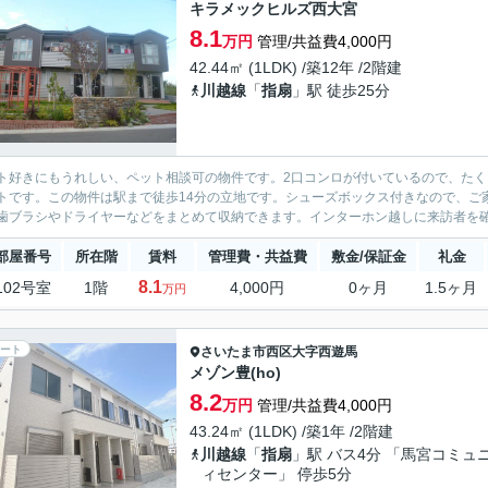
キラメックヒルズ西大宮
8.1
万円
管理/共益費4,000円
42.44㎡ (1LDK) /築12年 /2階建
川越線
「
指扇
」駅 徒歩25分
ト好きにもうれしい、ペット相談可の物件です。2口コンロが付いているので、た
トです。この物件は駅まで徒歩14分の立地です。シューズボックス付きなので、ご
歯ブラシやドライヤーなどをまとめて収納できます。インターホン越しに来訪者を確
部屋番号
所在階
賃料
管理費・共益費
敷金/保証金
礼金
8.1
102号室
1階
4,000円
0ヶ月
1.5ヶ月
万円
ート
さいたま市西区
大字西遊馬
メゾン豊(ho)
8.2
万円
管理/共益費4,000円
43.24㎡ (1LDK) /築1年 /2階建
川越線
「
指扇
」駅 バス4分 「馬宮コミュ
ィセンター」 停歩5分