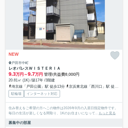
NEW
戸田市中町
レオパレスＷＩＳＴＥＲＩＡ
9.3
9.7
万円～
万円
管理/共益費8,000円
20.81㎡ (1K) /築17年 /3階建
埼京線「戸田公園」駅 徒歩13分
京浜東北線「西川口」駅 徒歩26分
駐輪場
インターネット対応
住み替えをご希望の方へこの物件は2026年9月の入居日指定物件です。
毎日の生活が楽しくなる間取り、1Kのお住まいになって...
もっと見る
募集中の部屋