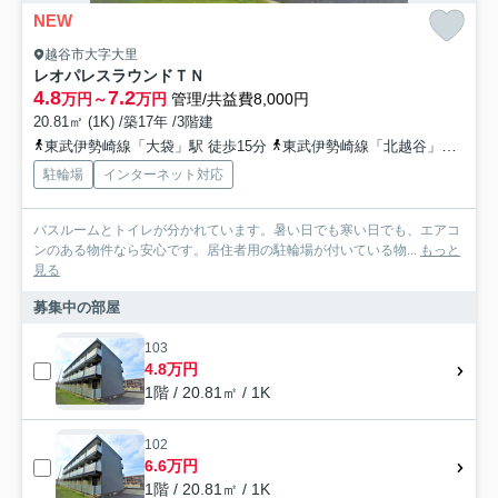
NEW
越谷市大字大里
レオパレスラウンドＴＮ
4.8
7.2
万円～
万円
管理/共益費8,000円
20.81㎡ (1K) /築17年 /3階建
東武伊勢崎線「大袋」駅 徒歩15分
東武伊勢崎線「北越谷」駅 徒歩26分
駐輪場
インターネット対応
バスルームとトイレが分かれています。暑い日でも寒い日でも、エアコ
ンのある物件なら安心です。居住者用の駐輪場が付いている物...
もっと
見る
募集中の部屋
103
4.8万円
1階 / 20.81㎡ / 1K
102
6.6万円
1階 / 20.81㎡ / 1K