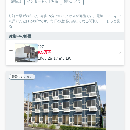
駐輪場
インターネット対応
防犯カメラ
好評の駅近物件で、徒歩15分でのアクセスが可能です。電気コンロをご
利用いただける物件です。毎日の生活が楽しくなる間取り、...
もっと見
る
募集中の部屋
107
6.5万円
1階 / 25.17㎡ / 1K
賃貸マンション