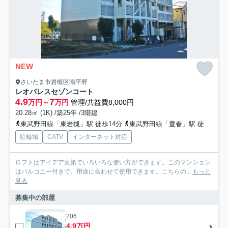
NEW
さいたま市岩槻区南平野
レオパレスセゾンコート
4.9
7
万円～
万円
管理/共益費8,000円
20.28㎡ (1K) /築25年 /3階建
東武野田線「東岩槻」駅 徒歩14分
東武野田線「豊春」駅 徒歩23分
駐輪場
CATV
インターネット対応
ロフトはアイデア次第でいろいろな使い方ができます。このマンション
はバルコニー付きで、用途に合わせて使用できます。こちらの...
もっと
見る
募集中の部屋
206
4.9万円