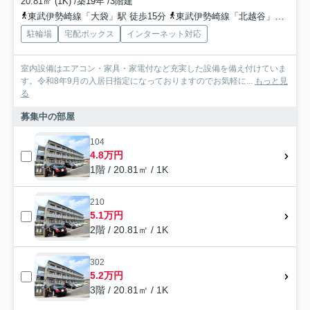
20.81㎡ (1K) /築19年 /3階建
東武伊勢崎線「大袋」駅 徒歩15分
東武伊勢崎線「北越谷」駅 徒歩20分
駐輪場
宅配ボックス
インターネット対応
室内設備はエアコン・家具・家電付など充実した設備を備え付けていま
す。令和8年9月の入居日指定になっておりますのでお気軽に...
もっと見
る
募集中の部屋
104
4.8万円
1階 / 20.81㎡ / 1K
210
5.1万円
2階 / 20.81㎡ / 1K
302
5.2万円
3階 / 20.81㎡ / 1K