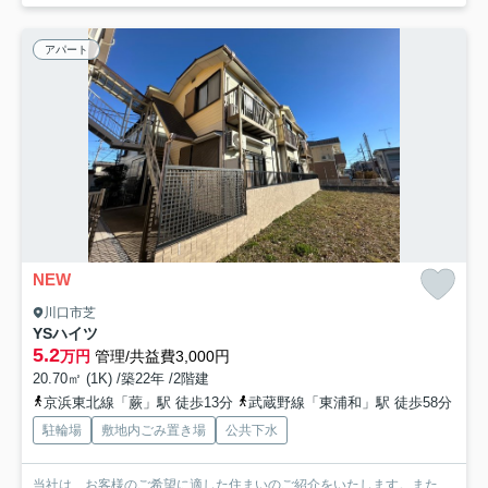
アパート
NEW
川口市芝
YSハイツ
5.2
万円
管理/共益費3,000円
20.70㎡ (1K) /築22年 /2階建
京浜東北線「蕨」駅 徒歩13分
武蔵野線「東浦和」駅 徒歩58分
駐輪場
敷地内ごみ置き場
公共下水
当社は、お客様のご希望に適した住まいのご紹介をいたします。また、