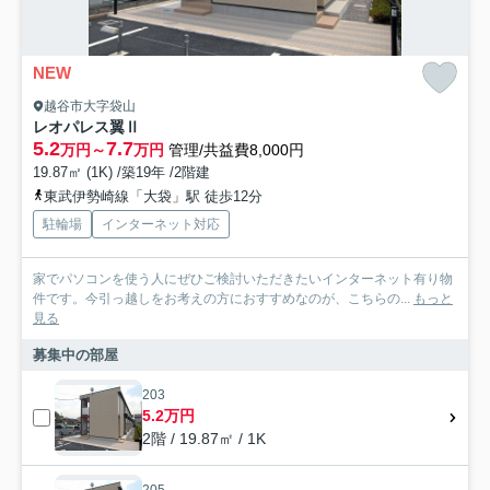
NEW
越谷市大字袋山
レオパレス翼Ⅱ
5.2
7.7
万円～
万円
管理/共益費8,000円
19.87㎡ (1K) /築19年 /2階建
東武伊勢崎線「大袋」駅 徒歩12分
駐輪場
インターネット対応
家でパソコンを使う人にぜひご検討いただきたいインターネット有り物
件です。今引っ越しをお考えの方におすすめなのが、こちらの...
もっと
見る
募集中の部屋
203
5.2万円
2階 / 19.87㎡ / 1K