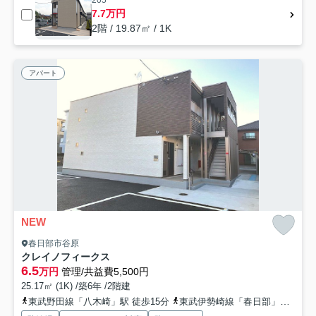
205
7.7万円
2階 / 19.87㎡ / 1K
アパート
NEW
春日部市谷原
クレイノフィークス
6.5
万円
管理/共益費5,500円
25.17㎡ (1K) /築6年 /2階建
東武野田線「八木崎」駅 徒歩15分
東武伊勢崎線「春日部」駅 徒歩20分