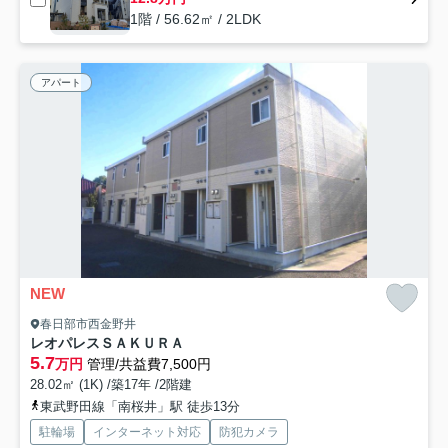
1階 / 56.62㎡ / 2LDK
アパート
NEW
春日部市西金野井
レオパレスＳＡＫＵＲＡ
5.7
万円
管理/共益費7,500円
28.02㎡ (1K) /築17年 /2階建
東武野田線「南桜井」駅 徒歩13分
駐輪場
インターネット対応
防犯カメラ