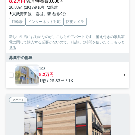
8.2
万円
管理/共益費8,000円
26.83㎡ (1K) /築10年 /2階建
東武野田線「岩槻」駅 徒歩9分
駐輪場
インターネット対応
防犯カメラ
新しい生活にお勧めなのが、こちらのアパートです。備え付きの家具家
電に関して購入する必要がないので、引越しに時間を使いたく...
もっと
見る
募集中の部屋
103
8.2万円
1階 / 26.83㎡ / 1K
アパート