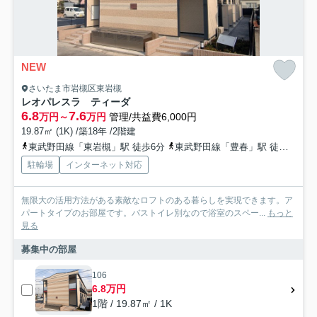
NEW
さいたま市岩槻区東岩槻
レオパレスラ ティーダ
6.8
7.6
万円～
万円
管理/共益費6,000円
19.87㎡ (1K) /築18年 /2階建
東武野田線「東岩槻」駅 徒歩6分
東武野田線「豊春」駅 徒歩17分
駐輪場
インターネット対応
無限大の活用方法がある素敵なロフトのある暮らしを実現できます。ア
パートタイプのお部屋です。バストイレ別なので浴室のスペー...
もっと
見る
募集中の部屋
106
6.8万円
1階 / 19.87㎡ / 1K