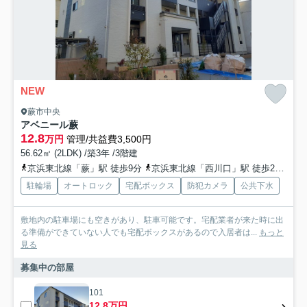
NEW
蕨市中央
アベニール蕨
12.8
万円
管理/共益費3,500円
56.62㎡ (2LDK) /築3年 /3階建
京浜東北線「蕨」駅 徒歩9分
京浜東北線「西川口」駅 徒歩21分
駐輪場
オートロック
宅配ボックス
防犯カメラ
公共下水
敷地内の駐車場にも空きがあり、駐車可能です。宅配業者が来た時に出
る準備ができていない人でも宅配ボックスがあるので入居者は...
もっと
見る
募集中の部屋
101
12.8万円