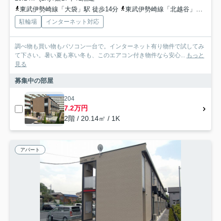
東武伊勢崎線「大袋」駅 徒歩14分
東武伊勢崎線「北越谷」駅 徒歩21分
駐輪場
インターネット対応
調べ物も買い物もパソコン一台で。インターネット有り物件で試してみ
て下さい。暑い夏も寒い冬も、このエアコン付き物件なら安心...
もっと
見る
募集中の部屋
204
7.2万円
2階 / 20.14㎡ / 1K
アパート