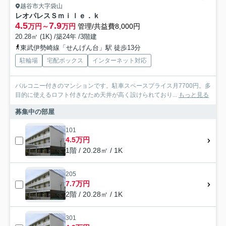
越谷市大字袋山
レオパレスＳｍｉｌｅ．ｋ
4.5
7.9
万円～
万円
管理/共益費8,000円
20.28㎡ (1K) /築24年 /3階建
東武伊勢崎線「せんげん台」駅 徒歩13分
駐輪場
宅配ボックス
インターネット対応
バルコニー付きのマンションです。駐車スペースプライス月7700円。多
目的に使えるロフト付きなため天井が高く設けられており...
もっと見る
募集中の部屋
101
4.5万円
1階 / 20.28㎡ / 1K
205
7.7万円
2階 / 20.28㎡ / 1K
301