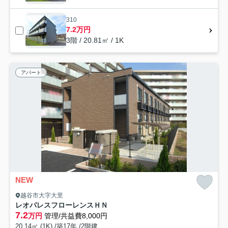
310
7.2万円
3階 / 20.81㎡ / 1K
アパート
NEW
越谷市大字大里
レオパレスフローレンスＨＮ
7.2
万円
管理/共益費8,000円
20.14㎡ (1K) /築17年 /2階建