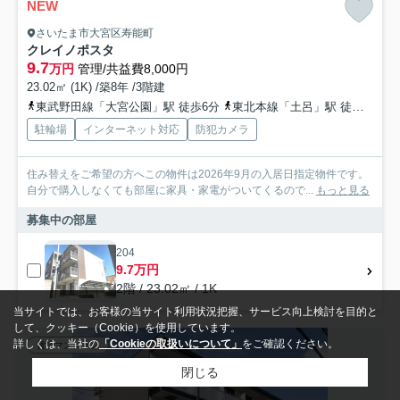
NEW
さいたま市大宮区寿能町
クレイノポスタ
9.7
万円
管理/共益費8,000円
23.02㎡ (1K) /築8年 /3階建
東武野田線「大宮公園」駅 徒歩6分
東北本線「土呂」駅 徒歩17分
駐輪場
インターネット対応
防犯カメラ
住み替えをご希望の方へこの物件は2026年9月の入居日指定物件です。
自分で購入しなくても部屋に家具・家電がついてくるので...
もっと見る
募集中の部屋
204
9.7万円
2階 / 23.02㎡ / 1K
当サイトでは、お客様の当サイト利用状況把握、サービス向上検討を目的と
して、クッキー（Cookie）を使用しています。
詳しくは、当社の
「Cookieの取扱いについて」
をご確認ください。
賃貸マンション
閉じる