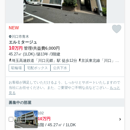
NEW
川口市青木
エルミタージュ
10
万円
管理/共益費6,000円
45.27㎡ (1LDK) /築13年 /3階建
埼玉高速鉄道「川口元郷」駅 徒歩12分
京浜東北線「川口」駅 徒歩17分
駐輪場
宅配ボックス
公共下水
お客様が満足していただけるよう、しっかりとサポートいたしますので
当社にお任せください。また、ご要望やご不明な点などござい...
もっと
見る
募集中の部屋
102
10万円
1階 / 45.27㎡ / 1LDK