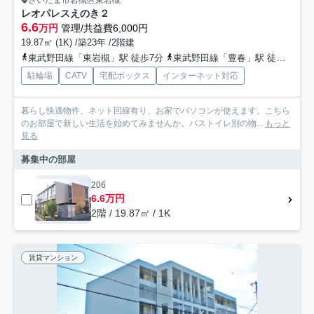
さいたま市岩槻区東岩槻
レオパレスえのき２
6.6
万円
管理/共益費6,000円
19.87㎡ (1K) /築23年 /2階建
東武野田線「東岩槻」駅 徒歩7分
東武野田線「豊春」駅 徒歩15分
駐輪場
CATV
宅配ボックス
インターネット対応
暮らし快適物件、ネット回線有り、お家でパソコンが使えます。こちら
のお部屋で新しい生活を始めてみませんか。バストイレ別の物...
もっと
見る
募集中の部屋
206
6.6万円
2階 / 19.87㎡ / 1K
賃貸マンション