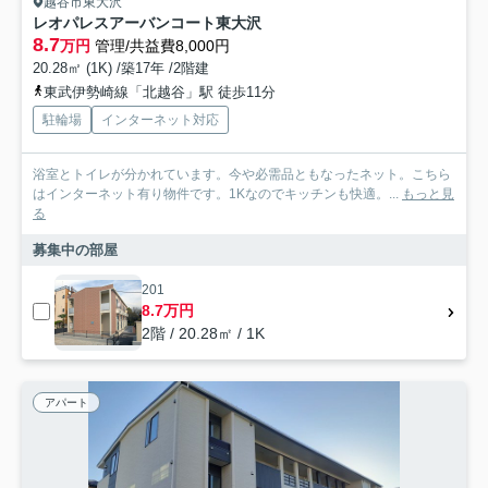
越谷市東大沢
レオパレスアーバンコート東大沢
8.7
万円
管理/共益費8,000円
20.28㎡ (1K) /築17年 /2階建
東武伊勢崎線「北越谷」駅 徒歩11分
駐輪場
インターネット対応
浴室とトイレが分かれています。今や必需品ともなったネット。こちら
はインターネット有り物件です。1Kなのでキッチンも快適。...
もっと見
る
募集中の部屋
201
8.7万円
2階 / 20.28㎡ / 1K
アパート