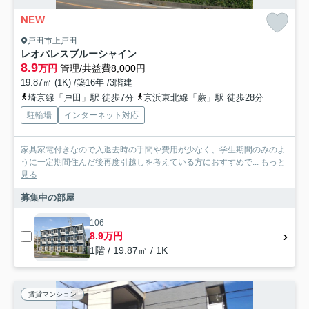
NEW
戸田市上戸田
レオパレスブルーシャイン
8.9
万円
管理/共益費8,000円
19.87㎡ (1K) /築16年 /3階建
埼京線「戸田」駅 徒歩7分
京浜東北線「蕨」駅 徒歩28分
駐輪場
インターネット対応
家具家電付きなので入退去時の手間や費用が少なく、学生期間のみのよ
うに一定期間住んだ後再度引越しを考えている方におすすめで...
もっと
見る
募集中の部屋
106
8.9万円
1階 / 19.87㎡ / 1K
賃貸マンション