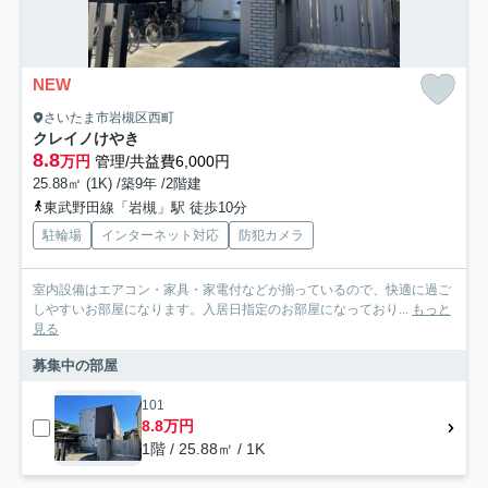
NEW
さいたま市岩槻区西町
クレイノけやき
8.8
万円
管理/共益費6,000円
25.88㎡ (1K) /築9年 /2階建
東武野田線「岩槻」駅 徒歩10分
駐輪場
インターネット対応
防犯カメラ
室内設備はエアコン・家具・家電付などが揃っているので、快適に過ご
しやすいお部屋になります。入居日指定のお部屋になっており...
もっと
見る
募集中の部屋
101
8.8万円
1階 / 25.88㎡ / 1K