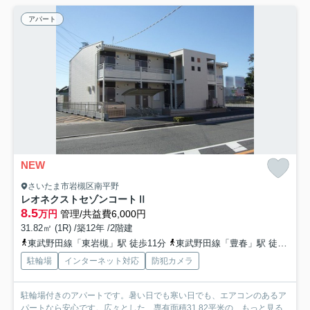
アパート
NEW
さいたま市岩槻区南平野
レオネクストセゾンコートⅡ
8.5
万円
管理/共益費6,000円
31.82㎡ (1R) /築12年 /2階建
東武野田線「東岩槻」駅 徒歩11分
東武野田線「豊春」駅 徒歩19分
駐輪場
インターネット対応
防犯カメラ
駐輪場付きのアパートです。暑い日でも寒い日でも、エアコンのあるア
パートなら安心です。広々とした、専有面積31.82平米の...
もっと見る