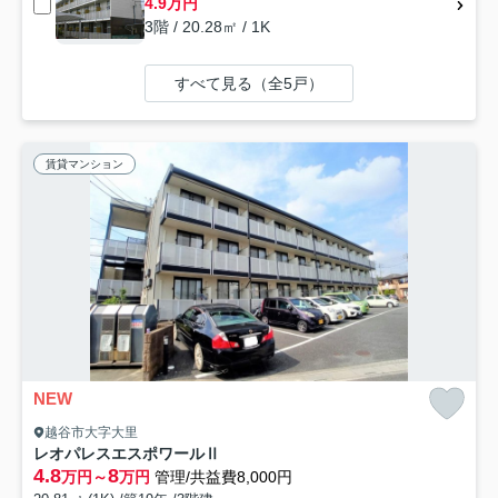
4.9万円
3階 / 20.28㎡ / 1K
すべて見る（全5戸）
賃貸マンション
NEW
越谷市大字大里
レオパレスエスポワールⅡ
4.8
8
万円～
万円
管理/共益費8,000円