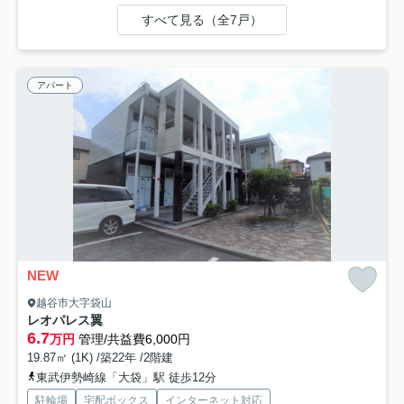
すべて見る（全7戸）
アパート
NEW
越谷市大字袋山
レオパレス翼
6.7
万円
管理/共益費6,000円
19.87㎡ (1K) /築22年 /2階建
東武伊勢崎線「大袋」駅 徒歩12分
駐輪場
宅配ボックス
インターネット対応