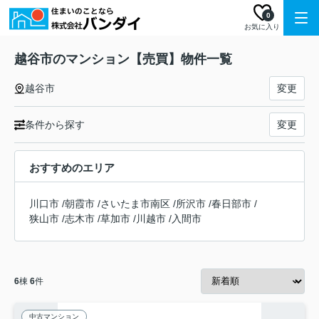
0
お気に入り
越谷市のマンション【売買】物件一覧
越谷市
変更
条件から探す
変更
おすすめのエリア
川口市
/
朝霞市
/
さいたま市南区
/
所沢市
/
春日部市
/
狭山市
/
志木市
/
草加市
/
川越市
/
入間市
6
棟
6
件
中古マンション