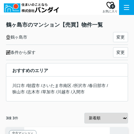
0
お気に入り
鶴ヶ島市のマンション【売買】物件一覧
鶴ヶ島市
変更
条件から探す
変更
おすすめのエリア
川口市
/
朝霞市
/
さいたま市南区
/
所沢市
/
春日部市
/
狭山市
/
志木市
/
草加市
/
川越市
/
入間市
3
棟
3
件
中古マンション