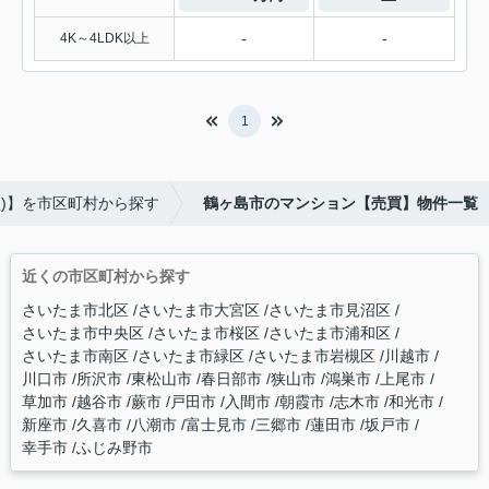
-
-
4K～4LDK以上
1
買)】を市区町村から探す
鶴ヶ島市のマンション【売買】物件一覧
近くの市区町村から探す
さいたま市北区
さいたま市大宮区
さいたま市見沼区
さいたま市中央区
さいたま市桜区
さいたま市浦和区
さいたま市南区
さいたま市緑区
さいたま市岩槻区
川越市
川口市
所沢市
東松山市
春日部市
狭山市
鴻巣市
上尾市
草加市
越谷市
蕨市
戸田市
入間市
朝霞市
志木市
和光市
新座市
久喜市
八潮市
富士見市
三郷市
蓮田市
坂戸市
幸手市
ふじみ野市