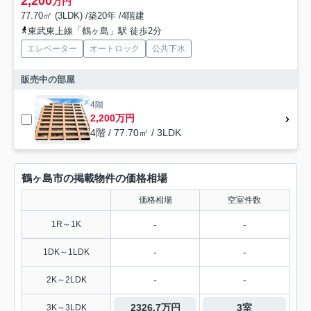
2,200
万円
77.70㎡ (3LDK) /築20年 /4階建
東武東上線「鶴ヶ島」駅 徒歩2分
エレベーター
オートロック
公共下水
販売中の部屋
4階
2,200万円
4階 / 77.70㎡ / 3LDK
鶴ヶ島市の掲載物件の価格相場
価格相場
空室件数
-
-
1R～1K
-
-
1DK～1LDK
-
-
2K～2LDK
2326.7万円
3室
3K～3LDK