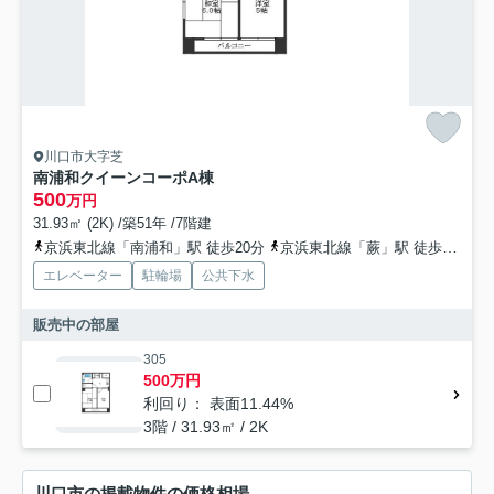
川口市大字芝
南浦和クイーンコーポA棟
500
万円
31.93㎡ (2K) /築51年 /7階建
京浜東北線「南浦和」駅 徒歩20分
京浜東北線「蕨」駅 徒歩31分
エレベーター
駐輪場
公共下水
販売中の部屋
305
500万円
利回り： 表面11.44%
3階 / 31.93㎡ / 2K
川口市の掲載物件の価格相場