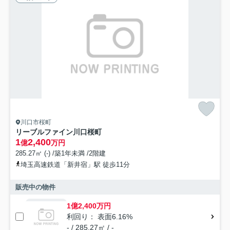
川口市桜町
リーブルファイン川口桜町
1
2,400
億
万円
285.27㎡ (-) /築1年未満 /2階建
埼玉高速鉄道「新井宿」駅 徒歩11分
販売中の物件
1億2,400万円
利回り： 表面6.16%
- / 285.27㎡ / -