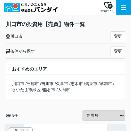
0
お気に入り
川口市の投資用【売買】物件一覧
川口市
変更
条件から探す
変更
おすすめのエリア
川口市
/
三郷市
/
吉川市
/
久喜市
/
志木市
/
鴻巣市
/
草加市
/
さいたま市緑区
/
熊谷市
/
入間市
5
棟
5
件
一棟アパート