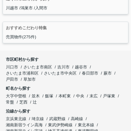
川越市
鴻巣市
入間市
おすすめこだわり特集
売買物件(275件)
市区町村から探す
川口市
さいたま市南区
吉川市
越谷市
さいたま市浦和区
さいたま市中央区
春日部市
蕨市
戸田市
草加市
町名から探す
大字中曽根
並木
飯塚
本町東
中央
末広
戸塚東
常盤
芝西
辻
沿線から探す
京浜東北線
埼京線
武蔵野線
高崎線
湘南新宿ライン高海
東武伊勢崎線
東北本線