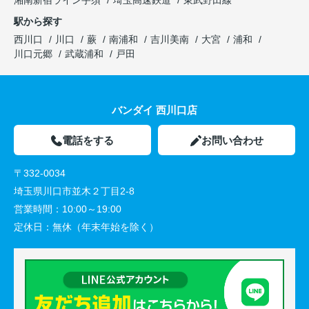
湘南新宿ライン宇須
埼玉高速鉄道
東武野田線
駅から探す
西川口
川口
蕨
南浦和
吉川美南
大宮
浦和
川口元郷
武蔵浦和
戸田
バンダイ 西川口店
電話をする
お問い合わせ
〒332-0034
埼玉県川口市並木２丁目2-8
営業時間：
10:00～19:00
定休日：
無休（年末年始を除く）