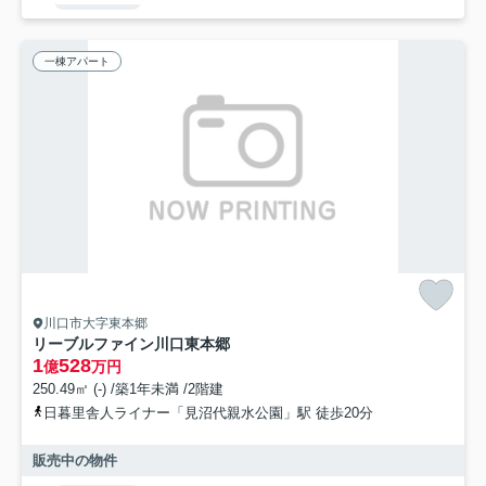
一棟アパート
川口市大字東本郷
リーブルファイン川口東本郷
1
528
億
万円
250.49㎡ (-) /築1年未満 /2階建
日暮里舎人ライナー「見沼代親水公園」駅 徒歩20分
販売中の物件