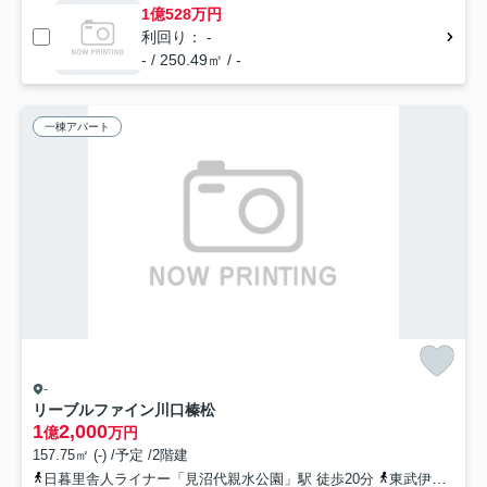
1億528万円
利回り： -
- / 250.49㎡ / -
一棟アパート
-
リーブルファイン川口榛松
1
2,000
億
万円
157.75㎡ (-) /予定 /2階建
日暮里舎人ライナー「見沼代親水公園」駅 徒歩20分
東武伊勢崎線「草加」駅