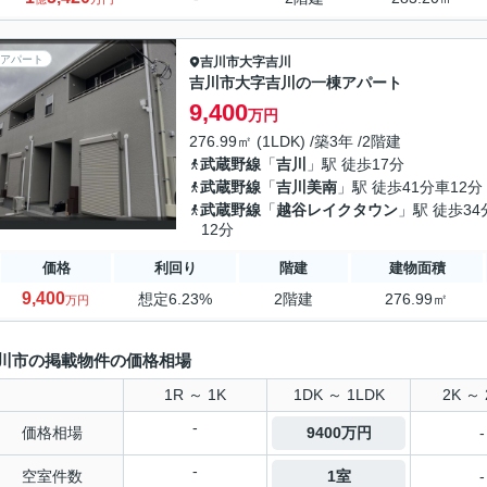
アパート
吉川市
大字吉川
吉川市大字吉川の一棟アパート
9,400
万円
276.99㎡ (1LDK) /築3年 /2階建
武蔵野線
「
吉川
」駅 徒歩17分
武蔵野線
「
吉川美南
」駅 徒歩41分車12分
武蔵野線
「
越谷レイクタウン
」駅 徒歩34
12分
価格
利回り
階建
建物面積
9,400
想定6.23%
2階建
276.99㎡
万円
川市の掲載物件の価格相場
1R ～ 1K
1DK ～ 1LDK
2K ～ 
-
価格相場
9400万円
-
-
空室件数
1室
-