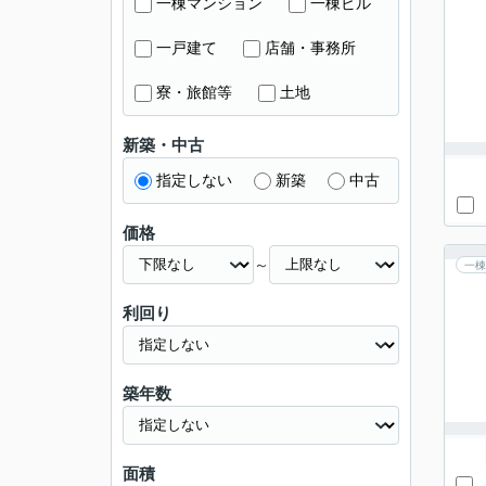
一棟マンション
一棟ビル
一戸建て
店舗・事務所
寮・旅館等
土地
新築・中古
指定しない
新築
中古
価格
～
一棟
利回り
築年数
面積