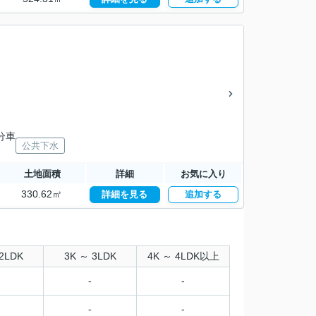
分車
公共下水
土地面積
詳細
お気に入り
330.62㎡
詳細を見る
追加する
2LDK
3K ～ 3LDK
4K ～ 4LDK以上
-
-
-
-