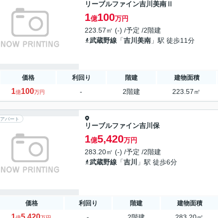
リーブルファイン吉川美南Ⅱ
1
100
億
万円
223.57㎡ (-) /予定 /2階建
武蔵野線
「
吉川美南
」駅 徒歩11分
価格
利回り
階建
建物面積
1
100
-
2階建
223.57㎡
億
万円
アパート
リーブルファイン吉川保
1
5,420
億
万円
283.20㎡ (-) /予定 /2階建
武蔵野線
「
吉川
」駅 徒歩6分
価格
利回り
階建
建物面積
1
5,420
-
2階建
283.20㎡
億
万円