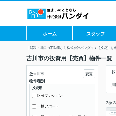
ホーム
スタッフ
｜浦和・川口の不動産なら株式会社バンダイ
【投資】を
吉川市の投資用【売買】物件一覧
お
吉川市
変更
物件種別
川
投資用
区分マンション
3
3
棟
一棟アパート
一棟