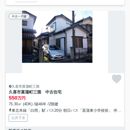
中古一戸建
久喜市菖蒲町三箇
久喜市菖蒲町三箇 中古住宅
550
万円
75.30㎡ (4DK) /築46年 /2階建
東北本線「白岡」駅 バス20分 朝日バス「菖蒲東小学校前」 停歩3分
公共下水