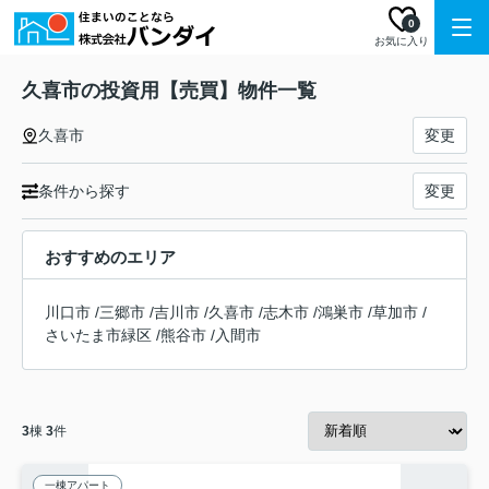
0
お気に入り
久喜市の投資用【売買】物件一覧
久喜市
変更
条件から探す
変更
おすすめのエリア
川口市
/
三郷市
/
吉川市
/
久喜市
/
志木市
/
鴻巣市
/
草加市
/
さいたま市緑区
/
熊谷市
/
入間市
3
棟
3
件
一棟アパート