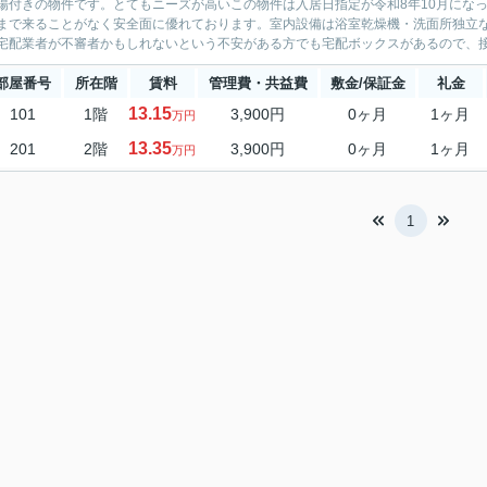
場付きの物件です。とてもニーズが高いこの物件は入居日指定が令和8年10月にな
まで来ることがなく安全面に優れております。室内設備は浴室乾燥機・洗面所独立
宅配業者が不審者かもしれないという不安がある方でも宅配ボックスがあるので、接
部屋番号
所在階
賃料
管理費・共益費
敷金/保証金
礼金
13.15
101
1階
3,900円
0ヶ月
1ヶ月
万円
13.35
201
2階
3,900円
0ヶ月
1ヶ月
万円
1