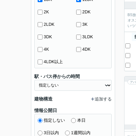
2K
2DK
BS
オス
2LDK
3K
いつ
3DK
3LDK
4K
4DK
4LDK以上
駅・バス停からの時間
アパ
建物構造
追加する
情報公開日
指定しない
本日
3日以内
1週間以内