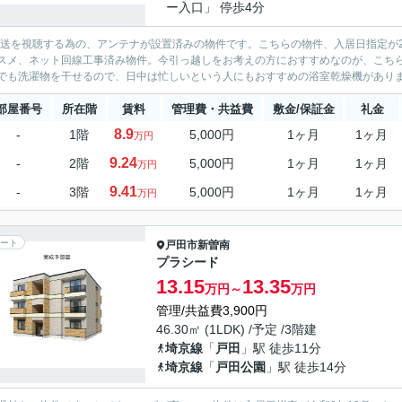
ー入口」 停歩4分
放送を視聴する為の、アンテナが設置済みの物件です。こちらの物件、入居日指定が2
スメ、ネット回線工事済み物件。今引っ越しをお考えの方におすすめなのが、こちら
でも洗濯物を干せるので、日中は忙しいという人にもおすすめの浴室乾燥機があります。
部屋番号
所在階
賃料
管理費・共益費
敷金/保証金
礼金
8.9
-
1階
5,000円
1ヶ月
1ヶ月
万円
9.24
-
2階
5,000円
1ヶ月
1ヶ月
万円
9.41
-
3階
5,000円
1ヶ月
1ヶ月
万円
ート
戸田市
新曽南
プラシード
13.15
13.35
万円～
万円
管理/共益費3,900円
46.30㎡ (1LDK) /予定 /3階建
埼京線
「
戸田
」駅 徒歩11分
埼京線
「
戸田公園
」駅 徒歩14分