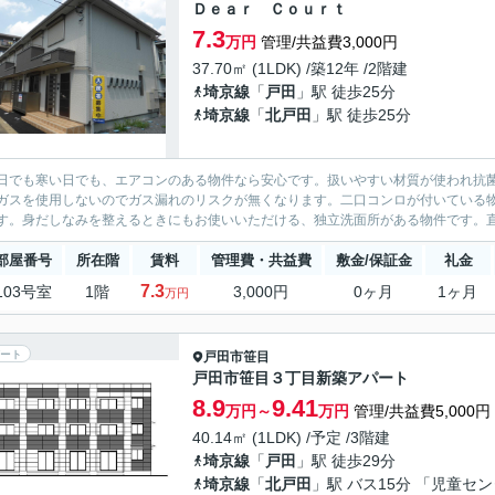
Ｄｅａｒ Ｃｏｕｒｔ
7.3
万円
管理/共益費3,000円
37.70㎡ (1LDK) /築12年 /2階建
埼京線
「
戸田
」駅 徒歩25分
埼京線
「
北戸田
」駅 徒歩25分
日でも寒い日でも、エアコンのある物件なら安心です。扱いやすい材質が使われ抗菌
ガスを使用しないのでガス漏れのリスクが無くなります。二口コンロが付いている
す。身だしなみを整えるときにもお使いいただける、独立洗面所がある物件です。直
部屋番号
所在階
賃料
管理費・共益費
敷金/保証金
礼金
7.3
103号室
1階
3,000円
0ヶ月
1ヶ月
万円
ート
戸田市
笹目
戸田市笹目３丁目新築アパート
8.9
9.41
万円～
万円
管理/共益費5,000円
40.14㎡ (1LDK) /予定 /3階建
埼京線
「
戸田
」駅 徒歩29分
埼京線
「
北戸田
」駅 バス15分 「児童セ