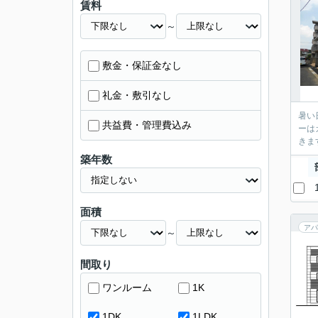
賃料
～
敷金・保証金なし
礼金・敷引なし
暑い
共益費・管理費込み
ーは
きま
築年数
面積
アパ
～
間取り
ワンルーム
1K
1DK
1LDK