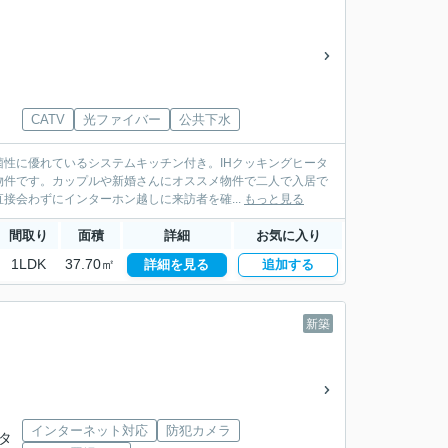
CATV
光ファイバー
公共下水
性に優れているシステムキッチン付き。IHクッキングヒータ
物件です。カップルや新婚さんにオススメ物件で二人で入居で
接会わずにインターホン越しに来訪者を確...
もっと見る
間取り
面積
詳細
お気に入り
1LDK
37.70㎡
詳細を見る
追加する
新築
インターネット対応
防犯カメラ
ンタ