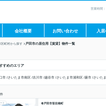
営業時間：
会社概要
お問い合わせ
入居
戸田市の居住用【賃貸】物件一覧
市区町村から探す
すすめのエリア
口市
/
さいたま市南区
/
吉川市
/
越谷市
/
さいたま市浦和区
/
蕨市
/
さいた
件
ート
戸田市
笹目南町