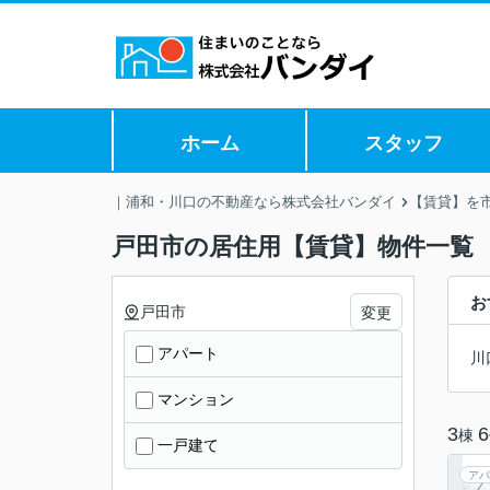
ホーム
スタッフ
｜浦和・川口の不動産なら株式会社バンダイ
【賃貸】を
戸田市の居住用【賃貸】物件一覧
お
戸田市
変更
アパート
川
マンション
3
6
棟
一戸建て
アパ