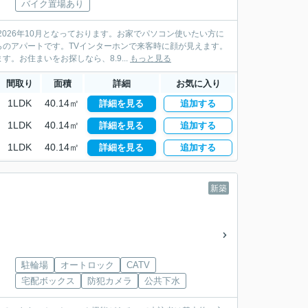
バイク置場あり
026年10月となっております。お家でパソコン使いたい方に
のアパートです。TVインターホンで来客時に顔が見えます。
お住まいをお探しなら、8.9...
もっと見る
間取り
面積
詳細
お気に入り
1LDK
40.14㎡
詳細を見る
追加する
1LDK
40.14㎡
詳細を見る
追加する
1LDK
40.14㎡
詳細を見る
追加する
新築
駐輪場
オートロック
CATV
宅配ボックス
防犯カメラ
公共下水